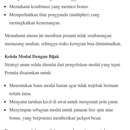
Memahami kombinasi yang memicu bonus.
Memperhatikan fitur pengganda (multiplier) yang
meningkatkan kemenangan.
Memahami aturan ini membuat pemain tidak sembarangan
memasang taruhan, sehingga risiko kerugian bisa diminimalkan.
Kelola Modal Dengan Bijak
Strategi aman selalu dimulai dari pengelolaan modal yang tepat.
Pemula disarankan untuk:
Menentukan batas modal harian agar tidak terjebak bermain
terlalu lama.
Mengatur taruhan kecil di awal untuk mengenali pola game.
Menyimpan sebagian modal untuk putaran free spin atau
bonus, yang berpotensi memberikan jackpot besar.