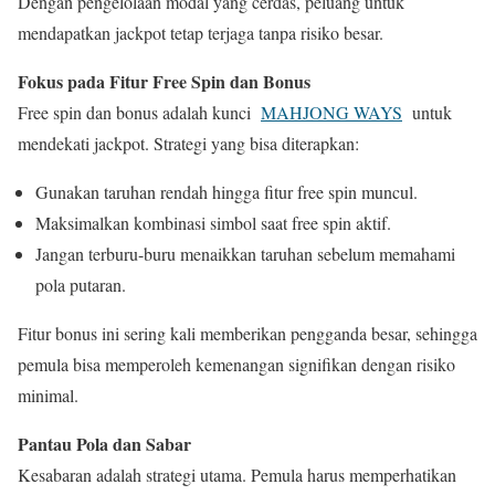
Dengan pengelolaan modal yang cerdas, peluang untuk
mendapatkan jackpot tetap terjaga tanpa risiko besar.
Fokus pada Fitur Free Spin dan Bonus
Free spin dan bonus adalah kunci
MAHJONG WAYS
untuk
mendekati jackpot. Strategi yang bisa diterapkan:
Gunakan taruhan rendah hingga fitur free spin muncul.
Maksimalkan kombinasi simbol saat free spin aktif.
Jangan terburu-buru menaikkan taruhan sebelum memahami
pola putaran.
Fitur bonus ini sering kali memberikan pengganda besar, sehingga
pemula bisa memperoleh kemenangan signifikan dengan risiko
minimal.
Pantau Pola dan Sabar
Kesabaran adalah strategi utama. Pemula harus memperhatikan