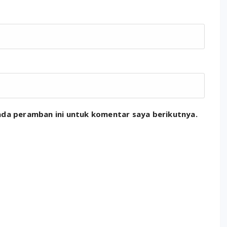
ada peramban ini untuk komentar saya berikutnya.