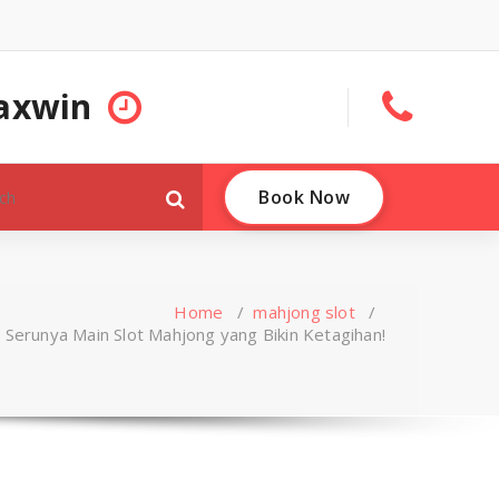
axwin
Book Now
Home
/
mahjong slot
/
Serunya Main Slot Mahjong yang Bikin Ketagihan!