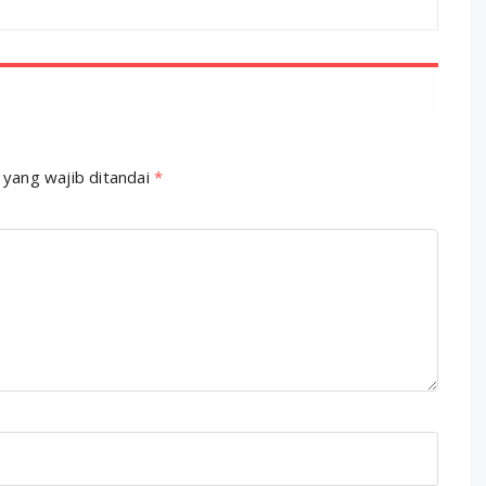
 yang wajib ditandai
*