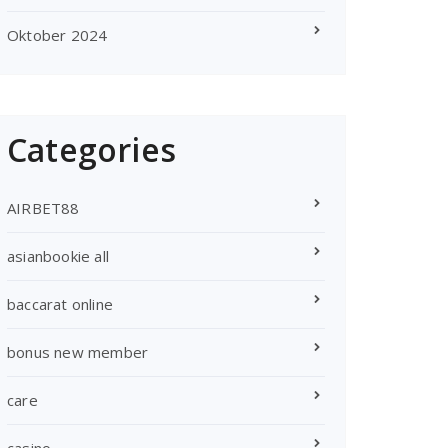
Oktober 2024
Categories
AIRBET88
asianbookie all
baccarat online
bonus new member
care