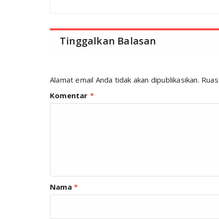
Tinggalkan Balasan
Alamat email Anda tidak akan dipublikasikan.
Ruas
Komentar
*
Nama
*