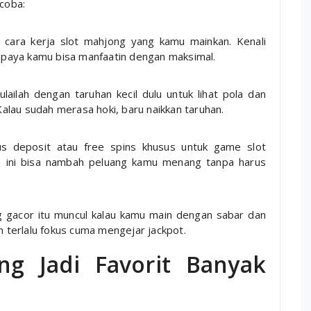
 coba:
u cara kerja slot mahjong yang kamu mainkan. Kenali
upaya kamu bisa manfaatin dengan maksimal.
ailah dengan taruhan kecil dulu untuk lihat pola dan
Kalau sudah merasa hoki, baru naikkan taruhan.
us deposit atau free spins khusus untuk game slot
a ini bisa nambah peluang kamu menang tanpa harus
g gacor itu muncul kalau kamu main dengan sabar dan
 terlalu fokus cuma mengejar jackpot.
ng Jadi Favorit Banyak