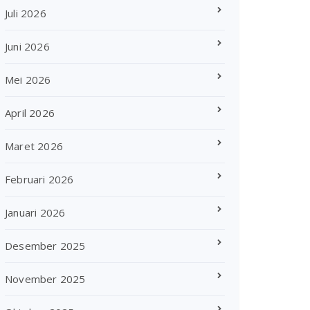
Juli 2026
Juni 2026
Mei 2026
April 2026
Maret 2026
Februari 2026
Januari 2026
Desember 2025
November 2025