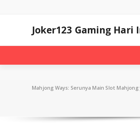
Skip
to
content
Joker123 Gaming Hari
Mahjong Ways: Serunya Main Slot Mahjong 