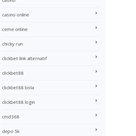
casino
casino online
ceme online
chicky run
clickbet link alternatif
clickbet88
clickbet88 bola
clickbet88 login
cmd368
depo 5k