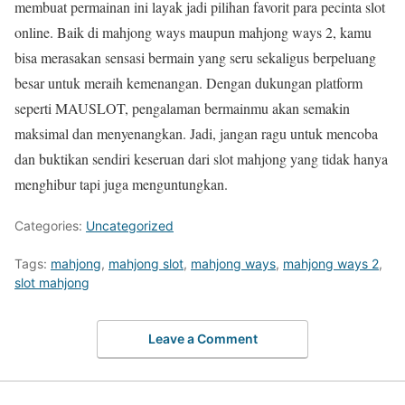
membuat permainan ini layak jadi pilihan favorit para pecinta slot
online. Baik di mahjong ways maupun mahjong ways 2, kamu
bisa merasakan sensasi bermain yang seru sekaligus berpeluang
besar untuk meraih kemenangan. Dengan dukungan platform
seperti MAUSLOT, pengalaman bermainmu akan semakin
maksimal dan menyenangkan. Jadi, jangan ragu untuk mencoba
dan buktikan sendiri keseruan dari slot mahjong yang tidak hanya
menghibur tapi juga menguntungkan.
Categories:
Uncategorized
Tags:
mahjong
,
mahjong slot
,
mahjong ways
,
mahjong ways 2
,
slot mahjong
Leave a Comment