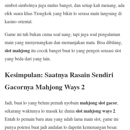
simbol-simbolnya juga mulus banget, dan setiap kali menang, ada
efek suara khas Tiongkok yang bikin lo serasa main langsung di
kasino oriental.
Game ini tuh bukan cuma soal uang, tapi juga soal pengalaman
main yang menyenangkan dan memanjakan mata. Bisa dibilang,
slot mahjong
itu cocok banget buat lo yang pengen sensasi slot
yang beda dari yang lain.
Kesimpulan: Saatnya Rasain Sendiri
Gacornya Mahjong Ways 2
mahjong slot gacor
Jadi, buat lo yang belum pernah nyobain
,
slot mahjong ways 2
sekarang waktunya lo masuk ke dunia
.
Entah lo pemain baru atau yang udah lama main slot, game ini
punya potensi buat jadi andalan lo dapetin kemenangan besar.