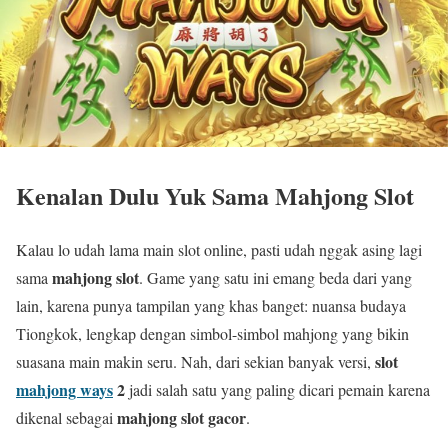
Kenalan Dulu Yuk Sama Mahjong Slot
Kalau lo udah lama main slot online, pasti udah nggak asing lagi
mahjong slot
sama
. Game yang satu ini emang beda dari yang
lain, karena punya tampilan yang khas banget: nuansa budaya
Tiongkok, lengkap dengan simbol-simbol mahjong yang bikin
slot
suasana main makin seru. Nah, dari sekian banyak versi,
mahjong ways
2
jadi salah satu yang paling dicari pemain karena
mahjong slot gacor
dikenal sebagai
.