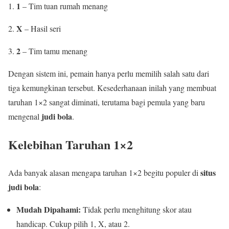
1
– Tim tuan rumah menang
X
– Hasil seri
2
– Tim tamu menang
Dengan sistem ini, pemain hanya perlu memilih salah satu dari
tiga kemungkinan tersebut. Kesederhanaan inilah yang membuat
taruhan 1×2 sangat diminati, terutama bagi pemula yang baru
judi bola
mengenal
.
Kelebihan Taruhan 1×2
situs
Ada banyak alasan mengapa taruhan 1×2 begitu populer di
judi bola
:
Mudah Dipahami:
Tidak perlu menghitung skor atau
handicap. Cukup pilih 1, X, atau 2.