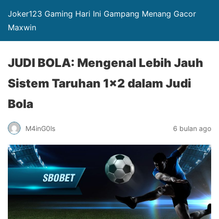
Joker123 Gaming Hari Ini Gampang Menang Gacor
Maxwin
JUDI BOLA: Mengenal Lebih Jauh
Sistem Taruhan 1×2 dalam Judi
Bola
M4inG0ls
6 bulan ago