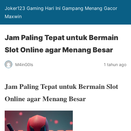
Joker123 Gaming Hari Ini Gampang Menang Gacor
Maxwin
Jam Paling Tepat untuk Bermain
Slot Online agar Menang Besar
M4inG0ls
1 tahun ago
Jam Paling Tepat untuk Bermain Slot
Online agar Menang Besar