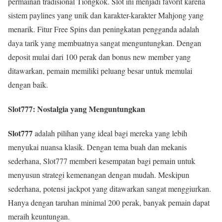
permainan tradisional Tiongkok. Slot ini menjadi favorit karena
sistem paylines yang unik dan karakter-karakter Mahjong yang
menarik. Fitur Free Spins dan peningkatan pengganda adalah
daya tarik yang membuatnya sangat menguntungkan. Dengan
deposit mulai dari 100 perak dan bonus new member yang
ditawarkan, pemain memiliki peluang besar untuk memulai
dengan baik.
Slot777: Nostalgia yang Menguntungkan
Slot777
adalah pilihan yang ideal bagi mereka yang lebih
menyukai nuansa klasik. Dengan tema buah dan mekanis
sederhana, Slot777 memberi kesempatan bagi pemain untuk
menyusun strategi kemenangan dengan mudah. Meskipun
sederhana, potensi jackpot yang ditawarkan sangat menggiurkan.
Hanya dengan taruhan minimal 200 perak, banyak pemain dapat
meraih keuntungan.