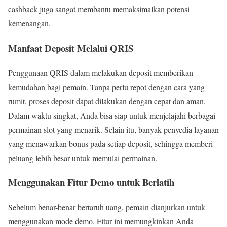
cashback juga sangat membantu memaksimalkan potensi
kemenangan.
Manfaat Deposit Melalui QRIS
Penggunaan QRIS dalam melakukan deposit memberikan
kemudahan bagi pemain. Tanpa perlu repot dengan cara yang
rumit, proses deposit dapat dilakukan dengan cepat dan aman.
Dalam waktu singkat, Anda bisa siap untuk menjelajahi berbagai
permainan slot yang menarik. Selain itu, banyak penyedia layanan
yang menawarkan bonus pada setiap deposit, sehingga memberi
peluang lebih besar untuk memulai permainan.
Menggunakan Fitur Demo untuk Berlatih
Sebelum benar-benar bertaruh uang, pemain dianjurkan untuk
menggunakan mode demo. Fitur ini memungkinkan Anda