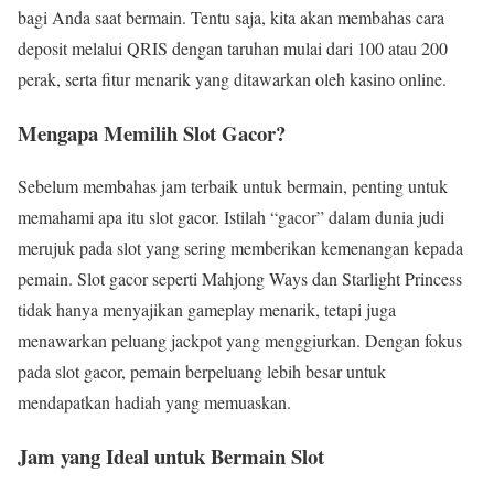
bagi Anda saat bermain. Tentu saja, kita akan membahas cara
deposit melalui QRIS dengan taruhan mulai dari 100 atau 200
perak, serta fitur menarik yang ditawarkan oleh kasino online.
Mengapa Memilih Slot Gacor?
Sebelum membahas jam terbaik untuk bermain, penting untuk
memahami apa itu slot gacor. Istilah “gacor” dalam dunia judi
merujuk pada slot yang sering memberikan kemenangan kepada
pemain. Slot gacor seperti Mahjong Ways dan Starlight Princess
tidak hanya menyajikan gameplay menarik, tetapi juga
menawarkan peluang jackpot yang menggiurkan. Dengan fokus
pada slot gacor, pemain berpeluang lebih besar untuk
mendapatkan hadiah yang memuaskan.
Jam yang Ideal untuk Bermain Slot