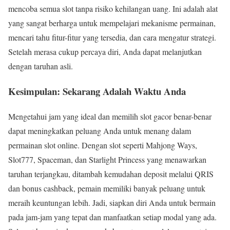
mencoba semua slot tanpa risiko kehilangan uang. Ini adalah alat
yang sangat berharga untuk mempelajari mekanisme permainan,
mencari tahu fitur-fitur yang tersedia, dan cara mengatur strategi.
Setelah merasa cukup percaya diri, Anda dapat melanjutkan
dengan taruhan asli.
Kesimpulan: Sekarang Adalah Waktu Anda
Mengetahui jam yang ideal dan memilih slot gacor benar-benar
dapat meningkatkan peluang Anda untuk menang dalam
permainan slot online. Dengan slot seperti Mahjong Ways,
Slot777, Spaceman, dan Starlight Princess yang menawarkan
taruhan terjangkau, ditambah kemudahan deposit melalui QRIS
dan bonus cashback, pemain memiliki banyak peluang untuk
meraih keuntungan lebih. Jadi, siapkan diri Anda untuk bermain
pada jam-jam yang tepat dan manfaatkan setiap modal yang ada.