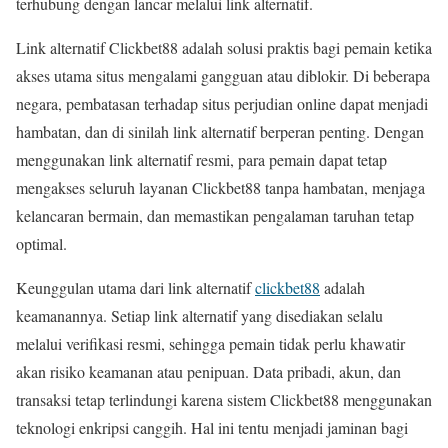
terhubung dengan lancar melalui link alternatif.
Link alternatif Clickbet88 adalah solusi praktis bagi pemain ketika
akses utama situs mengalami gangguan atau diblokir. Di beberapa
negara, pembatasan terhadap situs perjudian online dapat menjadi
hambatan, dan di sinilah link alternatif berperan penting. Dengan
menggunakan link alternatif resmi, para pemain dapat tetap
mengakses seluruh layanan Clickbet88 tanpa hambatan, menjaga
kelancaran bermain, dan memastikan pengalaman taruhan tetap
optimal.
Keunggulan utama dari link alternatif
clickbet88
adalah
keamanannya. Setiap link alternatif yang disediakan selalu
melalui verifikasi resmi, sehingga pemain tidak perlu khawatir
akan risiko keamanan atau penipuan. Data pribadi, akun, dan
transaksi tetap terlindungi karena sistem Clickbet88 menggunakan
teknologi enkripsi canggih. Hal ini tentu menjadi jaminan bagi