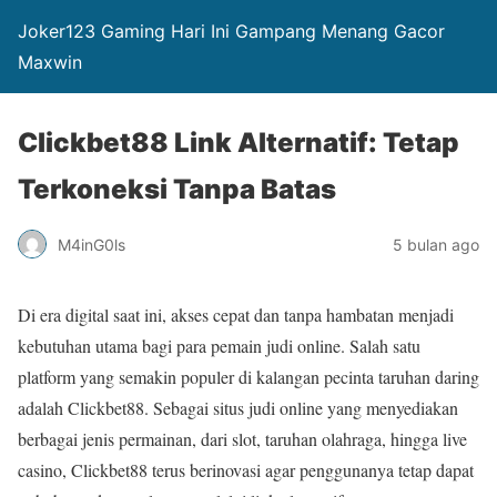
Joker123 Gaming Hari Ini Gampang Menang Gacor
Maxwin
Clickbet88 Link Alternatif: Tetap
Terkoneksi Tanpa Batas
M4inG0ls
5 bulan ago
Di era digital saat ini, akses cepat dan tanpa hambatan menjadi
kebutuhan utama bagi para pemain judi online. Salah satu
platform yang semakin populer di kalangan pecinta taruhan daring
adalah Clickbet88. Sebagai situs judi online yang menyediakan
berbagai jenis permainan, dari slot, taruhan olahraga, hingga live
casino, Clickbet88 terus berinovasi agar penggunanya tetap dapat