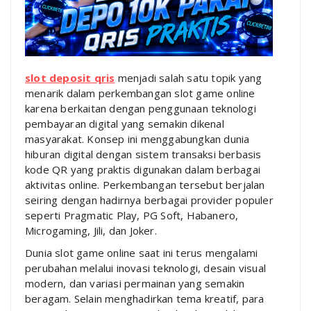
slot deposit qris
menjadi salah satu topik yang
menarik dalam perkembangan slot game online
karena berkaitan dengan penggunaan teknologi
pembayaran digital yang semakin dikenal
masyarakat. Konsep ini menggabungkan dunia
hiburan digital dengan sistem transaksi berbasis
kode QR yang praktis digunakan dalam berbagai
aktivitas online. Perkembangan tersebut berjalan
seiring dengan hadirnya berbagai provider populer
seperti Pragmatic Play, PG Soft, Habanero,
Microgaming, Jili, dan Joker.
Dunia slot game online saat ini terus mengalami
perubahan melalui inovasi teknologi, desain visual
modern, dan variasi permainan yang semakin
beragam. Selain menghadirkan tema kreatif, para