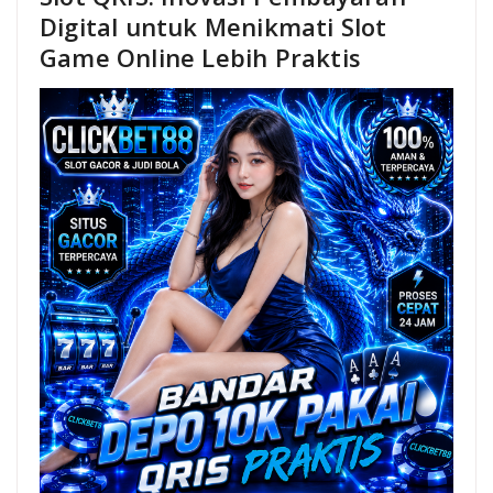
Digital untuk Menikmati Slot
Game Online Lebih Praktis