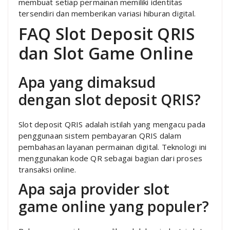
membuat setiap permainan memiliki identitas
tersendiri dan memberikan variasi hiburan digital.
FAQ Slot Deposit QRIS
dan Slot Game Online
Apa yang dimaksud
dengan slot deposit QRIS?
Slot deposit QRIS adalah istilah yang mengacu pada
penggunaan sistem pembayaran QRIS dalam
pembahasan layanan permainan digital. Teknologi ini
menggunakan kode QR sebagai bagian dari proses
transaksi online.
Apa saja provider slot
game online yang populer?