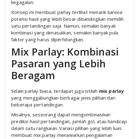
kegagalan.
Konsep ini membuat parlay terlihat menarik karena
potensi hasil yang lebih besar dibandingkan memilih
satu pertandingan saja. Namun, semakin banyak
kombinasi yang dimasukkan, semakin banyak pula
faktor yang harus diperhitungkan.
Mix Parlay: Kombinasi
Pasaran yang Lebih
Beragam
Selain parlay biasa, terdapat juga istilah
mix parlay
yang menggabungkan berbagai jenis pilihan dari
beberapa pertandingan.
Misalnya, seseorang dapat mengombinasikan
prediksi hasil pertandingan, jumlah gol, atau handicap
dalam satu rangkaian. Variasi pilihan yang lebih luas
membuat mix parlay menawarkan pengalaman