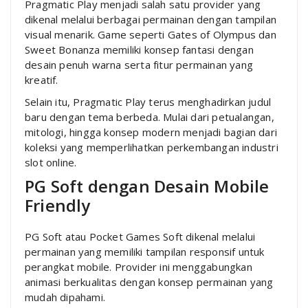
Pragmatic Play menjadi salah satu provider yang
dikenal melalui berbagai permainan dengan tampilan
visual menarik. Game seperti Gates of Olympus dan
Sweet Bonanza memiliki konsep fantasi dengan
desain penuh warna serta fitur permainan yang
kreatif.
Selain itu, Pragmatic Play terus menghadirkan judul
baru dengan tema berbeda. Mulai dari petualangan,
mitologi, hingga konsep modern menjadi bagian dari
koleksi yang memperlihatkan perkembangan industri
slot online.
PG Soft dengan Desain Mobile
Friendly
PG Soft atau Pocket Games Soft dikenal melalui
permainan yang memiliki tampilan responsif untuk
perangkat mobile. Provider ini menggabungkan
animasi berkualitas dengan konsep permainan yang
mudah dipahami.