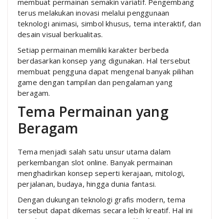
membuat permainan semakin variatif. Pengembang
terus melakukan inovasi melalui penggunaan
teknologi animasi, simbol khusus, tema interaktif, dan
desain visual berkualitas.
Setiap permainan memiliki karakter berbeda
berdasarkan konsep yang digunakan. Hal tersebut
membuat pengguna dapat mengenal banyak pilihan
game dengan tampilan dan pengalaman yang
beragam.
Tema Permainan yang
Beragam
Tema menjadi salah satu unsur utama dalam
perkembangan slot online. Banyak permainan
menghadirkan konsep seperti kerajaan, mitologi,
perjalanan, budaya, hingga dunia fantasi.
Dengan dukungan teknologi grafis modern, tema
tersebut dapat dikemas secara lebih kreatif. Hal ini