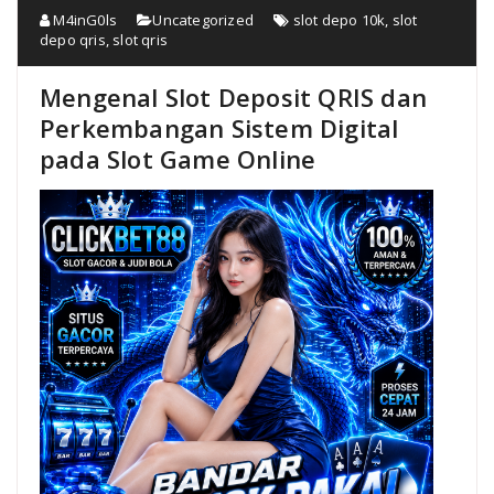
M4inG0ls
Uncategorized
slot depo 10k
,
slot
depo qris
,
slot qris
Mengenal Slot Deposit QRIS dan
Perkembangan Sistem Digital
pada Slot Game Online