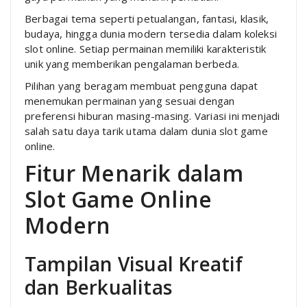
Berbagai tema seperti petualangan, fantasi, klasik,
budaya, hingga dunia modern tersedia dalam koleksi
slot online. Setiap permainan memiliki karakteristik
unik yang memberikan pengalaman berbeda.
Pilihan yang beragam membuat pengguna dapat
menemukan permainan yang sesuai dengan
preferensi hiburan masing-masing. Variasi ini menjadi
salah satu daya tarik utama dalam dunia slot game
online.
Fitur Menarik dalam
Slot Game Online
Modern
Tampilan Visual Kreatif
dan Berkualitas