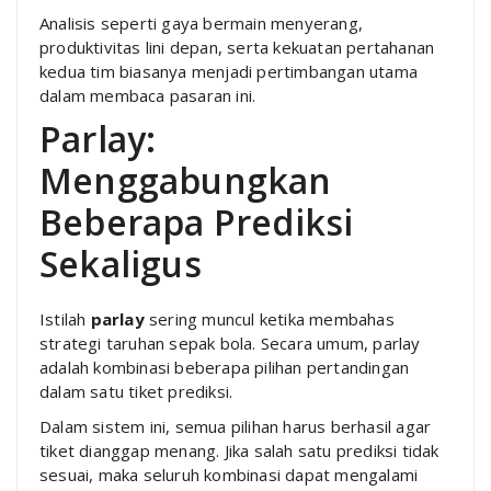
Analisis seperti gaya bermain menyerang,
produktivitas lini depan, serta kekuatan pertahanan
kedua tim biasanya menjadi pertimbangan utama
dalam membaca pasaran ini.
Parlay:
Menggabungkan
Beberapa Prediksi
Sekaligus
Istilah
parlay
sering muncul ketika membahas
strategi taruhan sepak bola. Secara umum, parlay
adalah kombinasi beberapa pilihan pertandingan
dalam satu tiket prediksi.
Dalam sistem ini, semua pilihan harus berhasil agar
tiket dianggap menang. Jika salah satu prediksi tidak
sesuai, maka seluruh kombinasi dapat mengalami