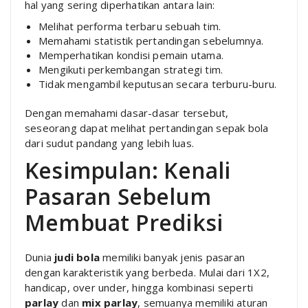
hal yang sering diperhatikan antara lain:
Melihat performa terbaru sebuah tim.
Memahami statistik pertandingan sebelumnya.
Memperhatikan kondisi pemain utama.
Mengikuti perkembangan strategi tim.
Tidak mengambil keputusan secara terburu-buru.
Dengan memahami dasar-dasar tersebut,
seseorang dapat melihat pertandingan sepak bola
dari sudut pandang yang lebih luas.
Kesimpulan: Kenali
Pasaran Sebelum
Membuat Prediksi
Dunia
judi bola
memiliki banyak jenis pasaran
dengan karakteristik yang berbeda. Mulai dari 1X2,
handicap, over under, hingga kombinasi seperti
parlay
dan
mix parlay
, semuanya memiliki aturan