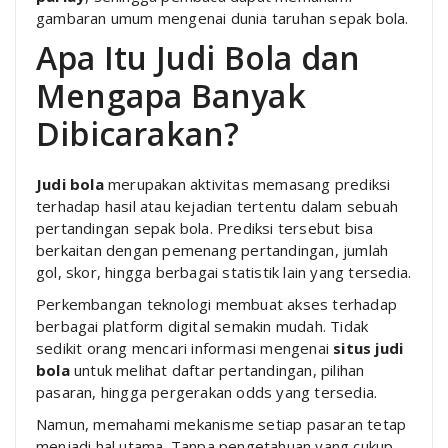
gambaran umum mengenai dunia taruhan sepak bola.
Apa Itu Judi Bola dan
Mengapa Banyak
Dibicarakan?
Judi bola
merupakan aktivitas memasang prediksi
terhadap hasil atau kejadian tertentu dalam sebuah
pertandingan sepak bola. Prediksi tersebut bisa
berkaitan dengan pemenang pertandingan, jumlah
gol, skor, hingga berbagai statistik lain yang tersedia.
Perkembangan teknologi membuat akses terhadap
berbagai platform digital semakin mudah. Tidak
sedikit orang mencari informasi mengenai
situs judi
bola
untuk melihat daftar pertandingan, pilihan
pasaran, hingga pergerakan odds yang tersedia.
Namun, memahami mekanisme setiap pasaran tetap
menjadi hal utama. Tanpa pengetahuan yang cukup,