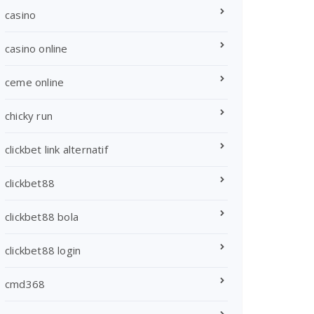
casino
casino online
ceme online
chicky run
clickbet link alternatif
clickbet88
clickbet88 bola
clickbet88 login
cmd368