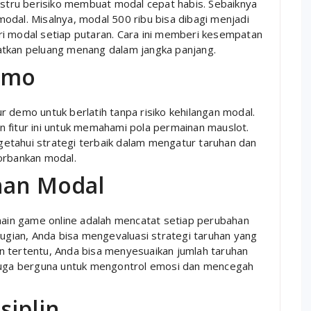
justru berisiko membuat modal cepat habis. Sebaiknya
odal. Misalnya, modal 500 ribu bisa dibagi menjadi
ri modal setiap putaran. Cara ini memberi kesempatan
atkan peluang menang dalam jangka panjang.
emo
 demo untuk berlatih tanpa risiko kehilangan modal.
 fitur ini untuk memahami pola permainan mauslot.
etahui strategi terbaik dalam mengatur taruhan dan
rbankan modal.
han Modal
emain game online adalah mencatat setiap perubahan
gian, Anda bisa mengevaluasi strategi taruhan yang
han tertentu, Anda bisa menyesuaikan jumlah taruhan
 juga berguna untuk mengontrol emosi dan mencegah
siplin