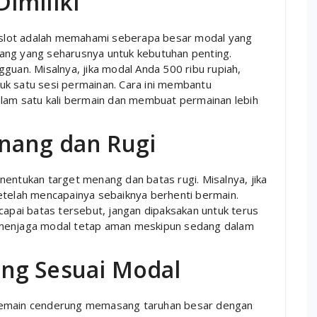
imiliki
slot adalah memahami seberapa besar modal yang
ang yang seharusnya untuk kebutuhan penting.
guan. Misalnya, jika modal Anda 500 ribu rupiah,
uk satu sesi permainan. Cara ini membantu
alam satu kali bermain dan membuat permainan lebih
nang dan Rugi
nentukan target menang dan batas rugi. Misalnya, jika
etelah mencapainya sebaiknya berhenti bermain.
capai batas tersebut, jangan dipaksakan untuk terus
dan menjaga modal tetap aman meskipun sedang dalam
ng Sesuai Modal
 pemain cenderung memasang taruhan besar dengan