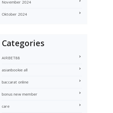
November 2024
Oktober 2024
Categories
AIRBET88
asianbookie all
baccarat online
bonus new member
care