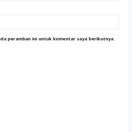
ada peramban ini untuk komentar saya berikutnya.