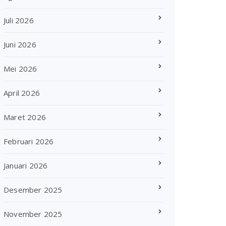
Juli 2026
Juni 2026
Mei 2026
April 2026
Maret 2026
Februari 2026
Januari 2026
Desember 2025
November 2025