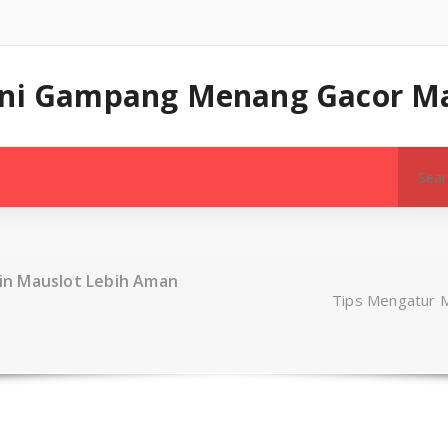
 Ini Gampang Menang Gacor M
Search
for:
in Mauslot Lebih Aman
Tips Mengatur M