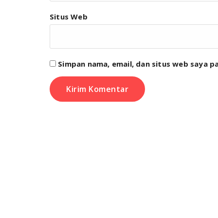
Situs Web
Simpan nama, email, dan situs web saya p