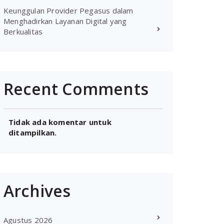
Keunggulan Provider Pegasus dalam
Menghadirkan Layanan Digital yang
Berkualitas
Recent Comments
Tidak ada komentar untuk
ditampilkan.
Archives
Agustus 2026