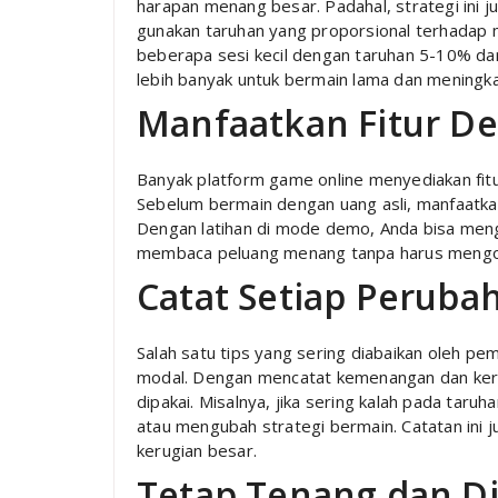
harapan menang besar. Padahal, strategi ini 
gunakan taruhan yang proporsional terhadap m
beberapa sesi kecil dengan taruhan 5-10% da
lebih banyak untuk bermain lama dan meningk
Manfaatkan Fitur D
Banyak platform game online menyediakan fitur
Sebelum bermain dengan uang asli, manfaatkan
Dengan latihan di mode demo, Anda bisa meng
membaca peluang menang tanpa harus mengo
Catat Setiap Peruba
Salah satu tips yang sering diabaikan oleh p
modal. Dengan mencatat kemenangan dan keru
dipakai. Misalnya, jika sering kalah pada taru
atau mengubah strategi bermain. Catatan ini
kerugian besar.
Tetap Tenang dan Di