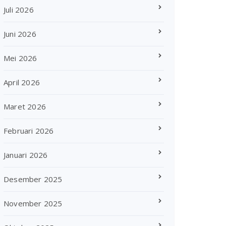
Juli 2026
Juni 2026
Mei 2026
April 2026
Maret 2026
Februari 2026
Januari 2026
Desember 2025
November 2025