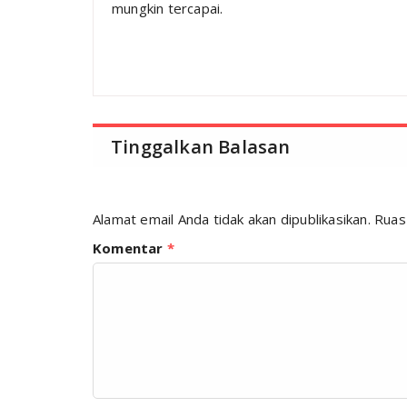
mungkin tercapai.
Tinggalkan Balasan
Alamat email Anda tidak akan dipublikasikan.
Ruas
Komentar
*