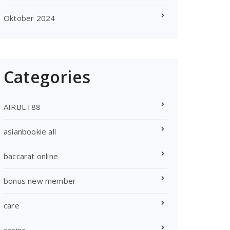
Oktober 2024
Categories
AIRBET88
asianbookie all
baccarat online
bonus new member
care