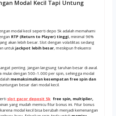
ngan Modal Kecil Tapi Untung
dengan modal kecil seperti depo 5k adalah memahami
 dengan
RTP (Return to Player) tinggi
, minimal 96%
ang akan lebih besar. Slot dengan volatilitas sedang
an untuk
jackpot lebih besar
, meskipun frekuensi
ngat penting. Jangan langsung taruhan besar di awal.
ya mulai dengan 500–1.000 per spin, sehingga modal
adalah
memaksimalkan kesempatan free spin dan
euntungan besar dari modal kecil.
erti
slot gacor deposit 5k
free spin, multiplier,
ainan yang mudah memicu fitur bonus ini. Fitur bonus
karena modal kecil bisa berubah menjadi kemenangan
terburu-buru, fokuskan spin Anda untuk
memicu