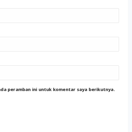
ada peramban ini untuk komentar saya berikutnya.