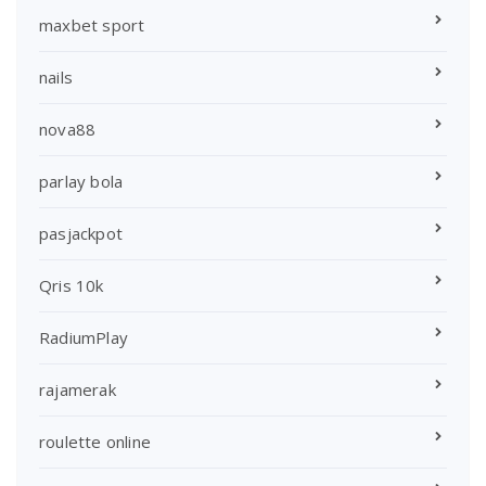
maxbet sport
nails
nova88
parlay bola
pasjackpot
Qris 10k
RadiumPlay
rajamerak
roulette online