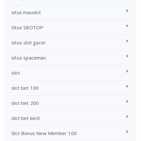
situs mauslot
Situs SBOTOP
situs slot gacor
situs spaceman
slot
slot bet 100
slot bet 200
slot bet kecil
Slot Bonus New Member 100