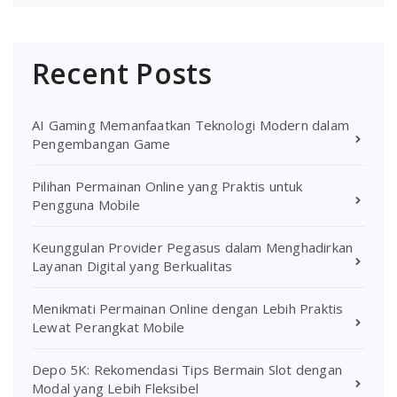
Recent Posts
AI Gaming Memanfaatkan Teknologi Modern dalam
Pengembangan Game
Pilihan Permainan Online yang Praktis untuk
Pengguna Mobile
Keunggulan Provider Pegasus dalam Menghadirkan
Layanan Digital yang Berkualitas
Menikmati Permainan Online dengan Lebih Praktis
Lewat Perangkat Mobile
Depo 5K: Rekomendasi Tips Bermain Slot dengan
Modal yang Lebih Fleksibel