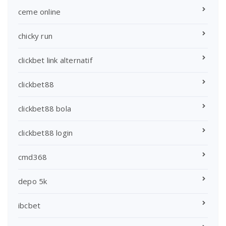
ceme online
chicky run
clickbet link alternatif
clickbet88
clickbet88 bola
clickbet88 login
cmd368
depo 5k
ibcbet