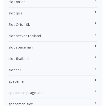
slot online
slot qris
Slot Qris 10k
slot server thailand
slot spaceman
slot thailand
slot777
spaceman
spaceman pragmatic
spaceman slot