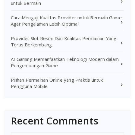
untuk Bermain
Cara Menguji Kualitas Provider untuk Bermain Game
Agar Pengalaman Lebih Optimal
Provider Slot Resmi Dan Kualitas Permainan Yang
Terus Berkembang
AI Gaming Memanfaatkan Teknologi Modern dalam
Pengembangan Game
Pilihan Permainan Online yang Praktis untuk
Pengguna Mobile
Recent Comments