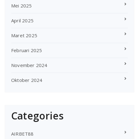
Mei 2025
April 2025
Maret 2025
Februari 2025
November 2024
Oktober 2024
Categories
AIRBET88