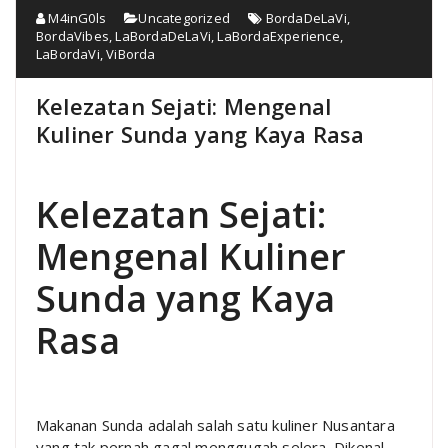
M4inG0ls
Uncategorized
BordaDeLaVi
,
BordaVibes
,
LaBordaDeLaVi
,
LaBordaExperience
,
LaBordaVi
,
ViBorda
Kelezatan Sejati: Mengenal
Kuliner Sunda yang Kaya Rasa
Kelezatan Sejati:
Mengenal Kuliner
Sunda yang Kaya
Rasa
Makanan Sunda adalah salah satu kuliner Nusantara
yang tak pernah gagal menggugah selera. Dikenal