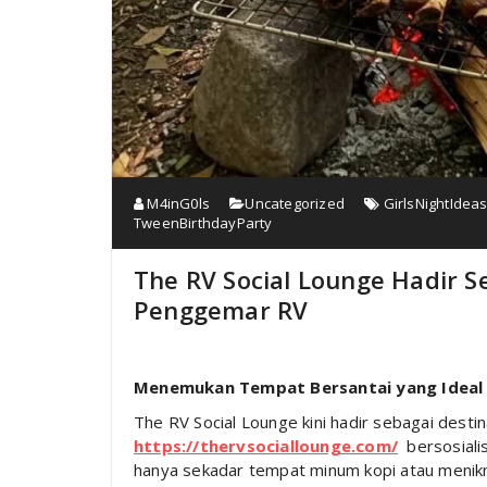
M4inG0ls
Uncategorized
GirlsNightIdea
TweenBirthdayParty
The RV Social Lounge Hadir 
Penggemar RV
Menemukan Tempat Bersantai yang Ideal
The RV Social Lounge kini hadir sebagai dest
https://thervsociallounge.com/
bersosialis
hanya sekadar tempat minum kopi atau menikm