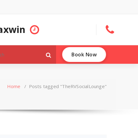
axwin
Book Now
Home
/
Posts tagged "TheRVSocialLounge"