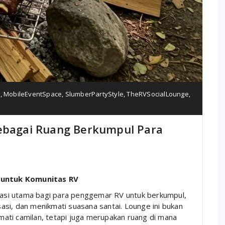
s
,
MobileEventSpace
,
SlumberPartyStyle
,
TheRVSocialLounge
,
Sebagai Ruang Berkumpul Para
 untuk Komunitas RV
inasi utama bagi para penggemar RV untuk berkumpul,
asi, dan menikmati suasana santai. Lounge ini bukan
ati camilan, tetapi juga merupakan ruang di mana