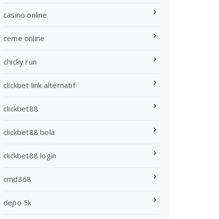
casino online
ceme online
chicky run
clickbet link alternatif
clickbet88
clickbet88 bola
clickbet88 login
cmd368
depo 5k