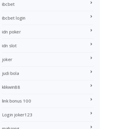
ibcbet
ibcbet login
idn poker
idn slot
joker
judi bola
klikwin88
link bonus 100
Login joker123
mahjong