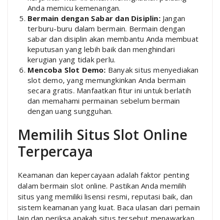
Anda memicu kemenangan.
Bermain dengan Sabar dan Disiplin:
Jangan
terburu-buru dalam bermain. Bermain dengan
sabar dan disiplin akan membantu Anda membuat
keputusan yang lebih baik dan menghindari
kerugian yang tidak perlu.
Mencoba Slot Demo:
Banyak situs menyediakan
slot demo, yang memungkinkan Anda bermain
secara gratis. Manfaatkan fitur ini untuk berlatih
dan memahami permainan sebelum bermain
dengan uang sungguhan.
Memilih Situs Slot Online
Terpercaya
Keamanan dan kepercayaan adalah faktor penting
dalam bermain slot online. Pastikan Anda memilih
situs yang memiliki lisensi resmi, reputasi baik, dan
sistem keamanan yang kuat. Baca ulasan dari pemain
lain dan periksa apakah situs tersebut menawarkan