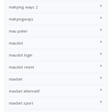
mahjong ways 2
mahjongways
mau poker
mauslot
mauslot login
mauslot resmi
maxbet
maxbet alternatif
maxbet sport