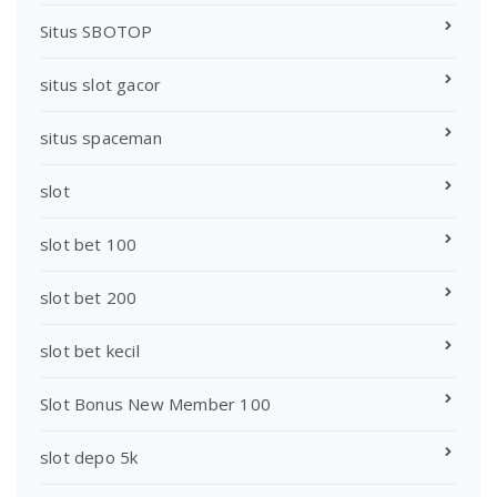
Situs SBOTOP
situs slot gacor
situs spaceman
slot
slot bet 100
slot bet 200
slot bet kecil
Slot Bonus New Member 100
slot depo 5k