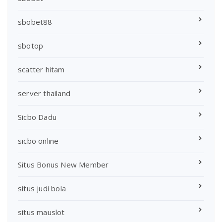
sbobet88
sbotop
scatter hitam
server thailand
Sicbo Dadu
sicbo online
Situs Bonus New Member
situs judi bola
situs mauslot