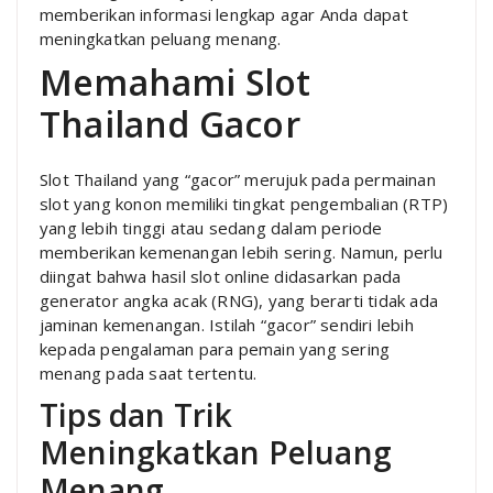
memberikan informasi lengkap agar Anda dapat
meningkatkan peluang menang.
Memahami Slot
Thailand Gacor
Slot Thailand yang “gacor” merujuk pada permainan
slot yang konon memiliki tingkat pengembalian (RTP)
yang lebih tinggi atau sedang dalam periode
memberikan kemenangan lebih sering. Namun, perlu
diingat bahwa hasil slot online didasarkan pada
generator angka acak (RNG), yang berarti tidak ada
jaminan kemenangan. Istilah “gacor” sendiri lebih
kepada pengalaman para pemain yang sering
menang pada saat tertentu.
Tips dan Trik
Meningkatkan Peluang
Menang