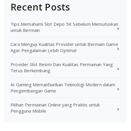
Recent Posts
Tips Memahami Slot Depo 5K Sebelum Memutuskan
untuk Bermain
Cara Menguji Kualitas Provider untuk Bermain Game
Agar Pengalaman Lebih Optimal
Provider Slot Resmi Dan Kualitas Permainan Yang
Terus Berkembang
AI Gaming Memanfaatkan Teknologi Modern dalam
Pengembangan Game
Pilihan Permainan Online yang Praktis untuk
Pengguna Mobile