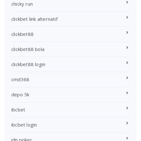
chicky run
clickbet link alternatif
clickbet88
clickbet88 bola
clickbet88 login
cmd368
depo 5k
ibcbet
ibcbet login
idn poker