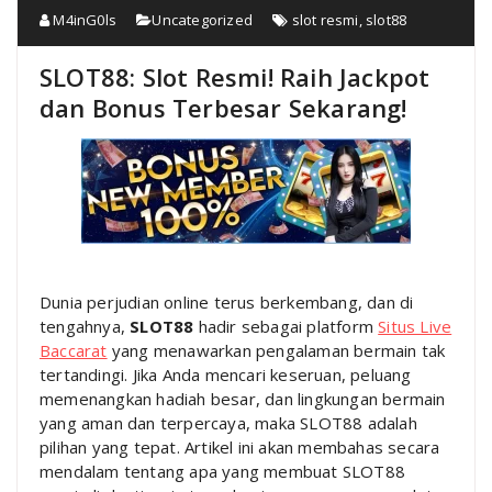
M4inG0ls
Uncategorized
slot resmi
,
slot88
SLOT88: Slot Resmi! Raih Jackpot
dan Bonus Terbesar Sekarang!
Dunia perjudian online terus berkembang, dan di
tengahnya,
SLOT88
hadir sebagai platform
Situs Live
Baccarat
yang menawarkan pengalaman bermain tak
tertandingi. Jika Anda mencari keseruan, peluang
memenangkan hadiah besar, dan lingkungan bermain
yang aman dan terpercaya, maka SLOT88 adalah
pilihan yang tepat. Artikel ini akan membahas secara
mendalam tentang apa yang membuat SLOT88