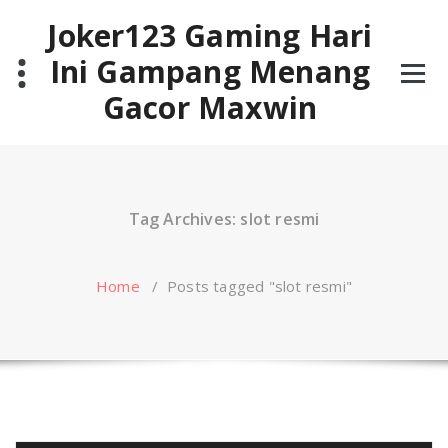
Skip
Joker123 Gaming Hari
to
content
Ini Gampang Menang
Gacor Maxwin
Tag Archives: slot resmi
Home
/
Posts tagged "slot resmi"