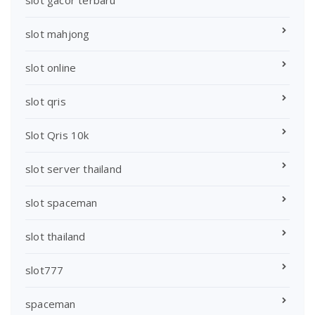
slot mahjong
slot online
slot qris
Slot Qris 10k
slot server thailand
slot spaceman
slot thailand
slot777
spaceman