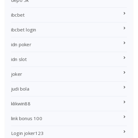
ibcbet
ibcbet login
idn poker
idn slot
joker
judi bola
klikwin88
link bonus 100
Login joker123