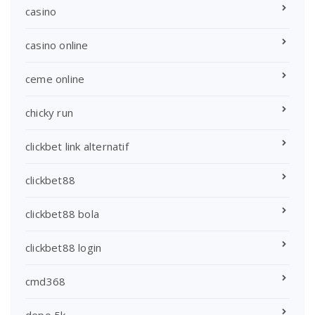
casino
casino online
ceme online
chicky run
clickbet link alternatif
clickbet88
clickbet88 bola
clickbet88 login
cmd368
depo 5k