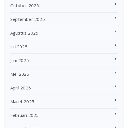
Oktober 2025
September 2025
Agustus 2025
Juli 2025
Juni 2025
Mei 2025
April 2025
Maret 2025
Februari 2025