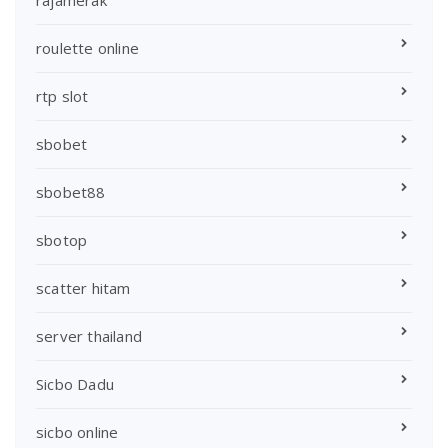
roulette online
rtp slot
sbobet
sbobet88
sbotop
scatter hitam
server thailand
Sicbo Dadu
sicbo online