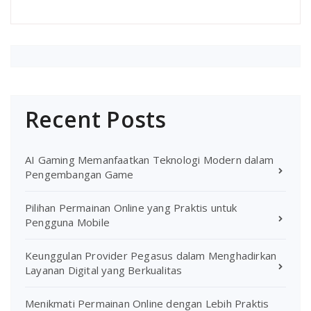
Recent Posts
AI Gaming Memanfaatkan Teknologi Modern dalam
Pengembangan Game
Pilihan Permainan Online yang Praktis untuk
Pengguna Mobile
Keunggulan Provider Pegasus dalam Menghadirkan
Layanan Digital yang Berkualitas
Menikmati Permainan Online dengan Lebih Praktis