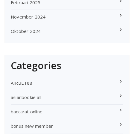
Februari 2025
November 2024
Oktober 2024
Categories
AIRBET88
asianbookie all
baccarat online
bonus new member