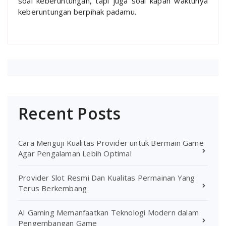
soal keberuntungan, tapi juga soal kapan waktunya
keberuntungan berpihak padamu.
Recent Posts
Cara Menguji Kualitas Provider untuk Bermain Game
Agar Pengalaman Lebih Optimal
Provider Slot Resmi Dan Kualitas Permainan Yang
Terus Berkembang
AI Gaming Memanfaatkan Teknologi Modern dalam
Pengembangan Game