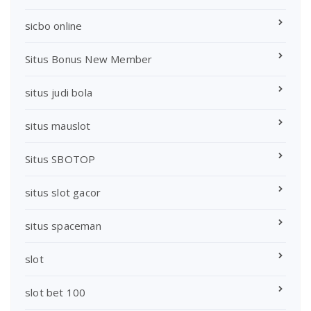
sicbo online
Situs Bonus New Member
situs judi bola
situs mauslot
Situs SBOTOP
situs slot gacor
situs spaceman
slot
slot bet 100