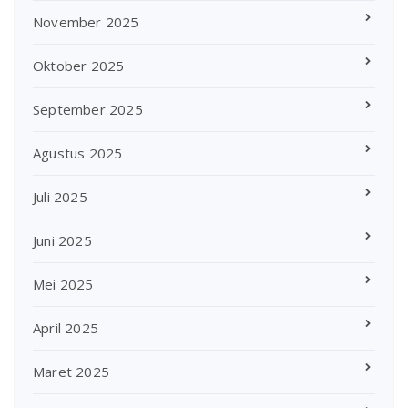
November 2025
Oktober 2025
September 2025
Agustus 2025
Juli 2025
Juni 2025
Mei 2025
April 2025
Maret 2025