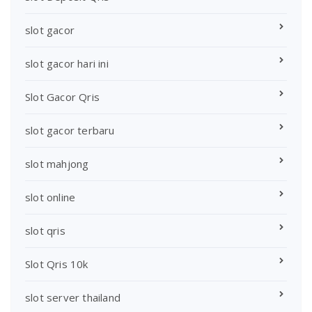
slot gacor
slot gacor hari ini
Slot Gacor Qris
slot gacor terbaru
slot mahjong
slot online
slot qris
Slot Qris 10k
slot server thailand