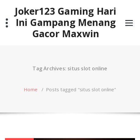
Skip
Joker123 Gaming Hari
to
content
Ini Gampang Menang
Gacor Maxwin
Tag Archives: situs slot online
Home
/
Posts tagged "situs slot online"