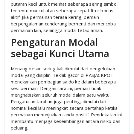
putaran kecil untuk melihat seberapa sering simbol
tertentu muncul atau seberapa cepat fitur bonus
aktif. Jika permainan terasa kering, pemain
berpengalaman cenderung berhenti dan mencoba
permainan lain, sehingga modal tetap aman.
Pengaturan Modal
sebagai Kunci Utama
Menang besar sering kali dimulai dari pengelolaan
modal yang disiplin. Teknik gacor di PASJACKPOT
menekankan pembagian saldo ke dalam beberapa
sesi bermain. Dengan cara ini, pemain tidak
menghabiskan seluruh modal dalam satu waktu.
Pengaturan taruhan juga penting, dimulai dari
nominal kecil lalu meningkat secara bertahap ketika
permainan menunjukkan tanda positif. Pendekatan ini
membantu menjaga keseimbangan antara risiko dan
peluang.