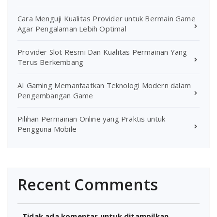
Cara Menguji Kualitas Provider untuk Bermain Game
Agar Pengalaman Lebih Optimal
Provider Slot Resmi Dan Kualitas Permainan Yang
Terus Berkembang
AI Gaming Memanfaatkan Teknologi Modern dalam
Pengembangan Game
Pilihan Permainan Online yang Praktis untuk
Pengguna Mobile
Recent Comments
Tidak ada komentar untuk ditampilkan.