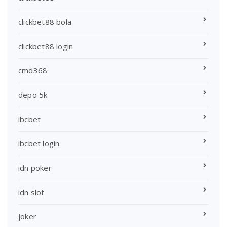
clickbet88 bola
clickbet88 login
cmd368
depo 5k
ibcbet
ibcbet login
idn poker
idn slot
joker