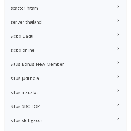
scatter hitam
server thailand
Sicbo Dadu
sicbo online
Situs Bonus New Member
situs judi bola
situs mauslot
Situs SBOTOP
situs slot gacor