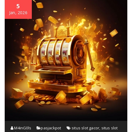
5
Jan, 2026
M4inG0ls
pasjackpot
situs slot gacor
,
situs slot