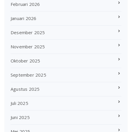
Februari 2026
Januari 2026
Desember 2025
November 2025
Oktober 2025
September 2025
Agustus 2025
Juli 2025
Juni 2025
Mei 2025