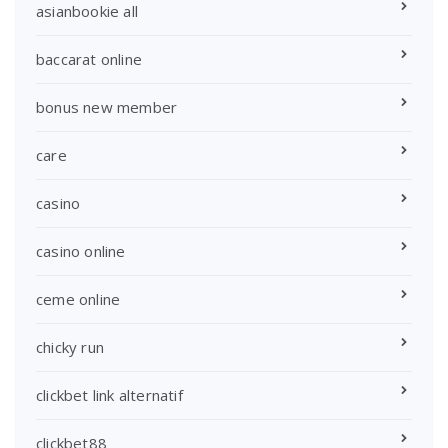
asianbookie all
baccarat online
bonus new member
care
casino
casino online
ceme online
chicky run
clickbet link alternatif
clickbet88