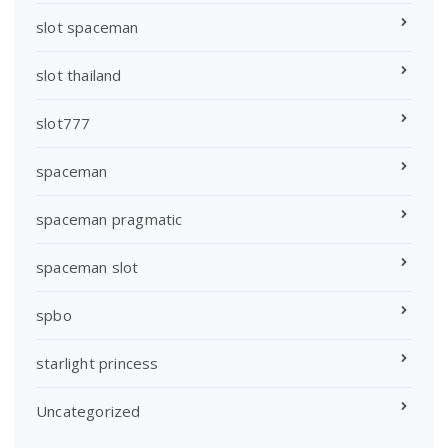
slot spaceman
slot thailand
slot777
spaceman
spaceman pragmatic
spaceman slot
spbo
starlight princess
Uncategorized