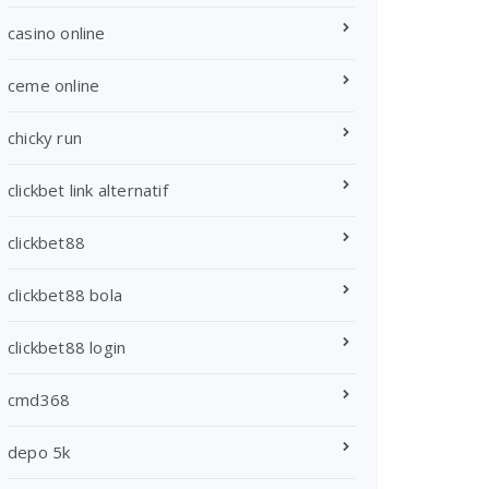
casino online
ceme online
chicky run
clickbet link alternatif
clickbet88
clickbet88 bola
clickbet88 login
cmd368
depo 5k