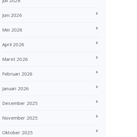
Juli 2026
Juni 2026
Mei 2026
April 2026
Maret 2026
Februari 2026
Januari 2026
Desember 2025
November 2025
Oktober 2025