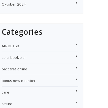
Oktober 2024
Categories
AIRBET88
asianbookie all
baccarat online
bonus new member
care
casino