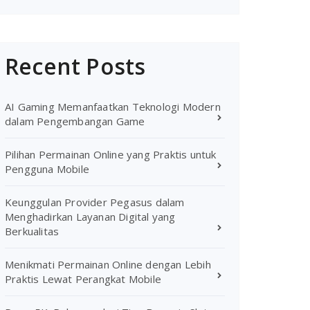
Recent Posts
AI Gaming Memanfaatkan Teknologi Modern
dalam Pengembangan Game
Pilihan Permainan Online yang Praktis untuk
Pengguna Mobile
Keunggulan Provider Pegasus dalam
Menghadirkan Layanan Digital yang
Berkualitas
Menikmati Permainan Online dengan Lebih
Praktis Lewat Perangkat Mobile