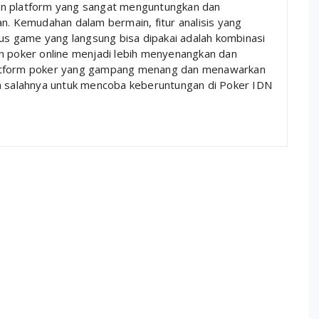
an platform yang sangat menguntungkan dan
 Kemudahan dalam bermain, fitur analisis yang
s game yang langsung bisa dipakai adalah kombinasi
poker online menjadi lebih menyenangkan dan
latform poker yang gampang menang dan menawarkan
da salahnya untuk mencoba keberuntungan di Poker IDN