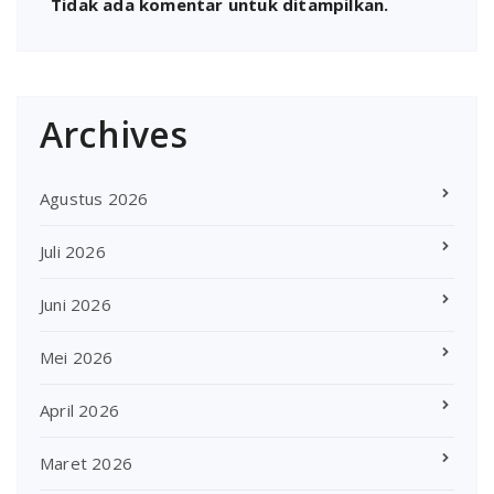
Tidak ada komentar untuk ditampilkan.
Archives
Agustus 2026
Juli 2026
Juni 2026
Mei 2026
April 2026
Maret 2026