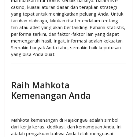
manfaatkan fitur bonus sebaik-baiknya. Dalam live
casino, kuasai aturan dasar dan terapkan strategi
yang tepat untuk meningkatkan peluang Anda. Untuk
taruhan olahraga, lakukan riset mendalam tentang
tim atau atlet yang akan bertanding. Pahami statistik,
performa terkini, dan faktor-faktor lain yang dapat
memengaruhi hasil. Ingat, informasi adalah kekuatan.
Semakin banyak Anda tahu, semakin baik keputusan
yang bisa Anda buat.
Raih Mahkota
Kemenangan Anda
Mahkota kemenangan di Rajaking88 adalah simbol
dari kerja keras, dedikasi, dan kemampuan Anda. Ini
adalah pengakuan bahwa Anda telah menguasai