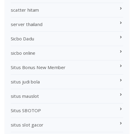
scatter hitam
server thailand
Sicbo Dadu
sicbo online
Situs Bonus New Member
situs judi bola
situs mauslot
Situs SBOTOP
situs slot gacor