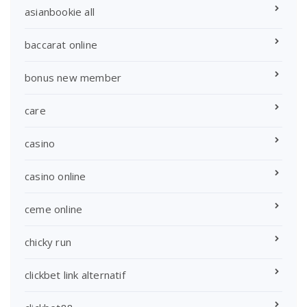
asianbookie all
baccarat online
bonus new member
care
casino
casino online
ceme online
chicky run
clickbet link alternatif