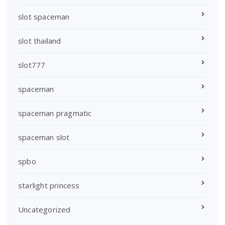
slot spaceman
slot thailand
slot777
spaceman
spaceman pragmatic
spaceman slot
spbo
starlight princess
Uncategorized