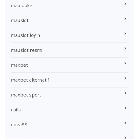
mau poker
mauslot
mauslot login
mauslot resmi
maxbet
maxbet alternatif
maxbet sport
nails
nova88