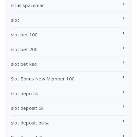
situs spaceman
slot
slot bet 100
slot bet 200
slot bet kecil
Slot Bonus New Member 100
slot depo 5k
slot deposit 5k
slot deposit pulsa