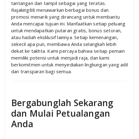
tantangan dan tampil sebagai yang teratas.
Rajaking88 menawarkan berbagai bonus dan
promosi menarik yang dirancang untuk membantu
Anda mencapai tujuan ini. Manfaatkan setiap peluang
untuk mendapatkan putaran gratis, bonus setoran,
atau hadiah eksklusif lainnya. Setiap kemenangan,
sekecil apa pun, membawa Anda selangkah lebih
dekat ke takhta. Kami percaya bahwa setiap pemain
memiliki potensi untuk menjadi raja, dan kami
berkomitmen untuk menyediakan lingkungan yang adil
dan transparan bagi semua.
Bergabunglah Sekarang
dan Mulai Petualangan
Anda