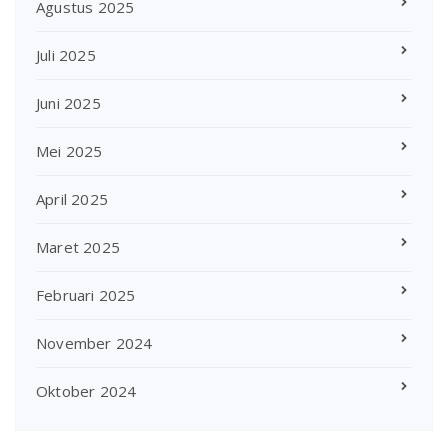
Agustus 2025
Juli 2025
Juni 2025
Mei 2025
April 2025
Maret 2025
Februari 2025
November 2024
Oktober 2024