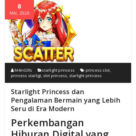
8
Mei, 2026
M4inG0ls
starlight princess
princess slot
,
princess starligt
,
slot princess
,
starlight princess
Starlight Princess dan
Pengalaman Bermain yang Lebih
Seru di Era Modern
Perkembangan
Hiburan Digital yang