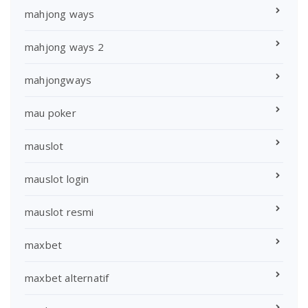
mahjong ways
mahjong ways 2
mahjongways
mau poker
mauslot
mauslot login
mauslot resmi
maxbet
maxbet alternatif