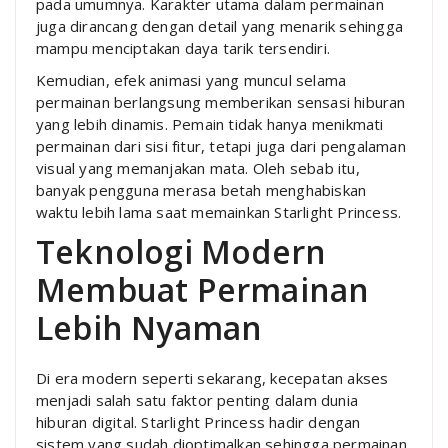
pada umumnya. Karakter utama dalam permainan
juga dirancang dengan detail yang menarik sehingga
mampu menciptakan daya tarik tersendiri.
Kemudian, efek animasi yang muncul selama
permainan berlangsung memberikan sensasi hiburan
yang lebih dinamis. Pemain tidak hanya menikmati
permainan dari sisi fitur, tetapi juga dari pengalaman
visual yang memanjakan mata. Oleh sebab itu,
banyak pengguna merasa betah menghabiskan
waktu lebih lama saat memainkan Starlight Princess.
Teknologi Modern
Membuat Permainan
Lebih Nyaman
Di era modern seperti sekarang, kecepatan akses
menjadi salah satu faktor penting dalam dunia
hiburan digital. Starlight Princess hadir dengan
sistem yang sudah dioptimalkan sehingga permainan