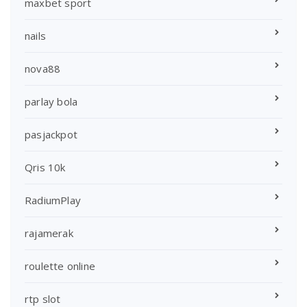
maxbet sport
nails
nova88
parlay bola
pasjackpot
Qris 10k
RadiumPlay
rajamerak
roulette online
rtp slot