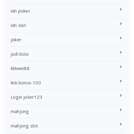
idn poker
idn slot
joker
judi bola
klikwin88
link bonus 100
Login joker123
mahjong
mahjong slot