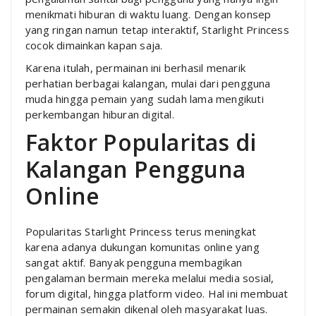
menikmati hiburan di waktu luang. Dengan konsep
yang ringan namun tetap interaktif, Starlight Princess
cocok dimainkan kapan saja.
Karena itulah, permainan ini berhasil menarik
perhatian berbagai kalangan, mulai dari pengguna
muda hingga pemain yang sudah lama mengikuti
perkembangan hiburan digital.
Faktor Popularitas di
Kalangan Pengguna
Online
Popularitas Starlight Princess terus meningkat
karena adanya dukungan komunitas online yang
sangat aktif. Banyak pengguna membagikan
pengalaman bermain mereka melalui media sosial,
forum digital, hingga platform video. Hal ini membuat
permainan semakin dikenal oleh masyarakat luas.