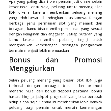
Apa yang paling dicari oleh pemain judi online selain
keseruan? Tentu saja, peluang untuk menang! Slot
IDN dikenal karena memberikan peluang menang
yang lebih besar dibandingkan situs lainnya. Dengan
berbagai jenis permainan slot yang menarik dan
beragam, kamu bisa memilih permainan yang sesuai
dengan keinginan dan anggaran. Setiap putaran yang
kamu lakukan memiliki peluang tinggi untuk
menghasilkan kemenangan, sehingga pengalaman
bermain menjadi lebih memuaskan.
Bonus dan Promosi
Menggiurkan
Selain peluang menang yang besar, Slot IDN juga
terkenal dengan berbagai bonus dan promosi
menarik. Mulai dari bonus deposit pertama, bonus
harian, hingga jackpot progresif yang bisa berubah
hidup siapa saja. Semua ini memberikan lebih banyak
peluang bagi pemain untuk meraih kemenangan