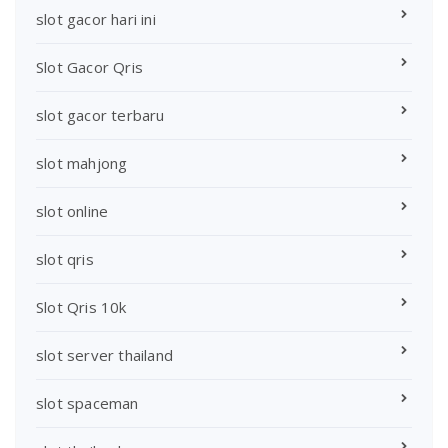
slot gacor hari ini
Slot Gacor Qris
slot gacor terbaru
slot mahjong
slot online
slot qris
Slot Qris 10k
slot server thailand
slot spaceman