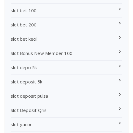
slot bet 100
slot bet 200
slot bet kecil
Slot Bonus New Member 100
slot depo 5k
slot deposit 5k
slot deposit pulsa
Slot Deposit Qris
slot gacor