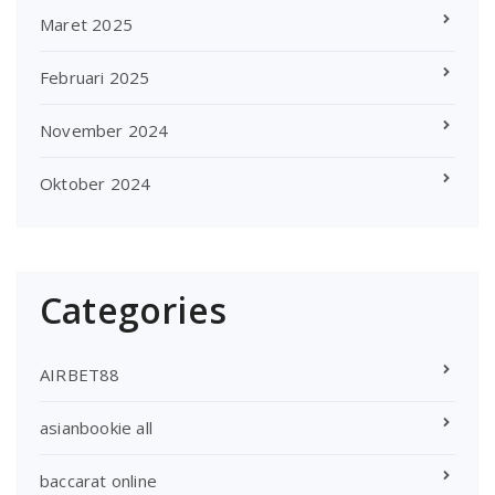
Maret 2025
Februari 2025
November 2024
Oktober 2024
Categories
AIRBET88
asianbookie all
baccarat online