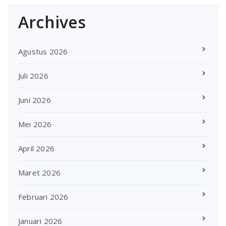
Archives
Agustus 2026
Juli 2026
Juni 2026
Mei 2026
April 2026
Maret 2026
Februari 2026
Januari 2026