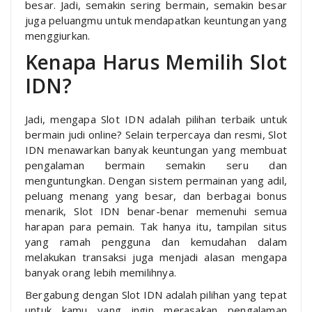
besar. Jadi, semakin sering bermain, semakin besar
juga peluangmu untuk mendapatkan keuntungan yang
menggiurkan.
Kenapa Harus Memilih Slot
IDN?
Jadi, mengapa Slot IDN adalah pilihan terbaik untuk
bermain judi online? Selain terpercaya dan resmi, Slot
IDN menawarkan banyak keuntungan yang membuat
pengalaman bermain semakin seru dan
menguntungkan. Dengan sistem permainan yang adil,
peluang menang yang besar, dan berbagai bonus
menarik, Slot IDN benar-benar memenuhi semua
harapan para pemain. Tak hanya itu, tampilan situs
yang ramah pengguna dan kemudahan dalam
melakukan transaksi juga menjadi alasan mengapa
banyak orang lebih memilihnya.
Bergabung dengan Slot IDN adalah pilihan yang tepat
untuk kamu yang ingin merasakan pengalaman