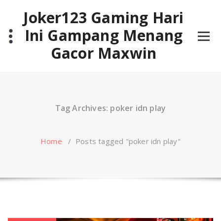
Skip
Joker123 Gaming Hari
to
content
Ini Gampang Menang
Gacor Maxwin
Tag Archives: poker idn play
Home
/
Posts tagged "poker idn play"