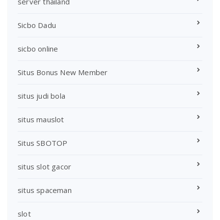
server thailand
Sicbo Dadu
sicbo online
Situs Bonus New Member
situs judi bola
situs mauslot
Situs SBOTOP
situs slot gacor
situs spaceman
slot