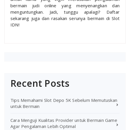
bermain judi online yang menyenangkan dan
menguntungkan. Jadi, tunggu apalagi? Daftar
sekarang juga dan rasakan serunya bermain di Slot
IDN!
Recent Posts
Tips Memahami Slot Depo 5K Sebelum Memutuskan
untuk Bermain
Cara Menguji Kualitas Provider untuk Bermain Game
Agar Pengalaman Lebih Optimal