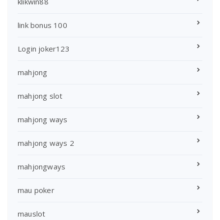
klikwin88
link bonus 100
Login joker123
mahjong
mahjong slot
mahjong ways
mahjong ways 2
mahjongways
mau poker
mauslot