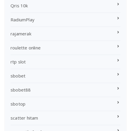
Qris 10k
RadiumPlay
rajamerak
roulette online
rtp slot
sbobet
sbobet88
sbotop
scatter hitam