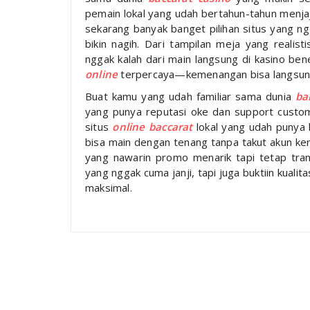
pemain lokal yang udah bertahun-tahun menja
sekarang banyak banget pilihan situs yang n
bikin nagih. Dari tampilan meja yang realisti
nggak kalah dari main langsung di kasino be
online
terpercaya—kemenangan bisa langsung
Buat kamu yang udah familiar sama dunia
ba
yang punya reputasi oke dan support custome
situs
online baccarat
lokal yang udah punya 
bisa main dengan tenang tanpa takut akun kena 
yang nawarin promo menarik tapi tetap trans
yang nggak cuma janji, tapi juga buktiin kua
maksimal.