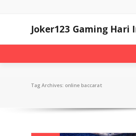
Skip
to
content
Joker123 Gaming Hari
Tag Archives: online baccarat