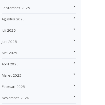
September 2025
Agustus 2025
Juli 2025
Juni 2025
Mei 2025
April 2025
Maret 2025
Februari 2025
November 2024