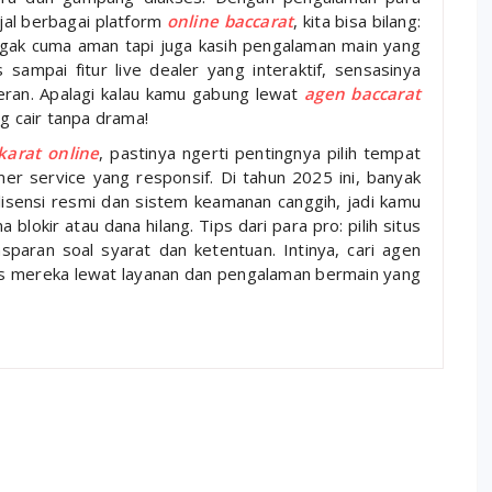
jal berbagai platform
online baccarat
, kita bisa bilang:
ggak cuma aman tapi juga kasih pengalaman main yang
s sampai fitur live dealer yang interaktif, sensasinya
neran. Apalagi kalau kamu gabung lewat
agen baccarat
 cair tanpa drama!
karat online
, pastinya ngerti pentingnya pilih tempat
r service yang responsif. Di tahun 2025 ini, banyak
lisensi resmi dan sistem keamanan canggih, jadi kamu
blokir atau dana hilang. Tips dari para pro: pilih situs
paran soal syarat dan ketentuan. Intinya, cari agen
litas mereka lewat layanan dan pengalaman bermain yang