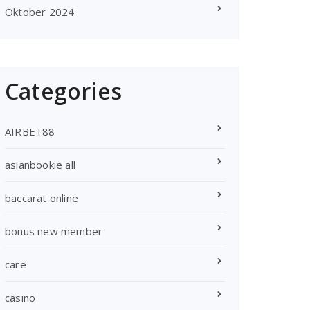
Oktober 2024
Categories
AIRBET88
asianbookie all
baccarat online
bonus new member
care
casino