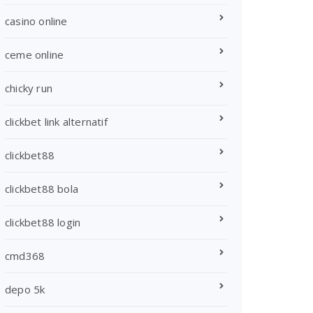
casino online
ceme online
chicky run
clickbet link alternatif
clickbet88
clickbet88 bola
clickbet88 login
cmd368
depo 5k