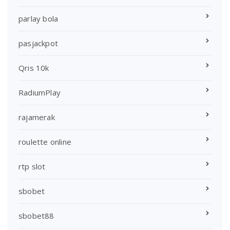
parlay bola
pasjackpot
Qris 10k
RadiumPlay
rajamerak
roulette online
rtp slot
sbobet
sbobet88