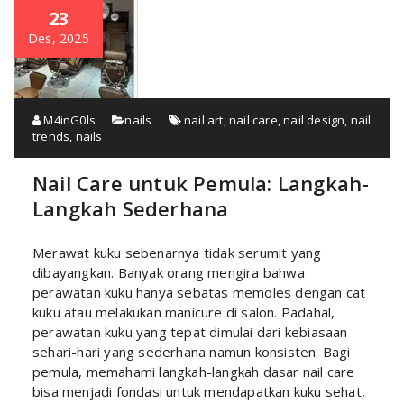
23
Des, 2025
M4inG0ls
nails
nail art
,
nail care
,
nail design
,
nail
trends
,
nails
Nail Care untuk Pemula: Langkah-
Langkah Sederhana
Merawat kuku sebenarnya tidak serumit yang
dibayangkan. Banyak orang mengira bahwa
perawatan kuku hanya sebatas memoles dengan cat
kuku atau melakukan manicure di salon. Padahal,
perawatan kuku yang tepat dimulai dari kebiasaan
sehari-hari yang sederhana namun konsisten. Bagi
pemula, memahami langkah-langkah dasar nail care
bisa menjadi fondasi untuk mendapatkan kuku sehat,