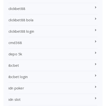
clickbet88
clickbet88 bola
clickbet88 login
cmd368
depo 5k
ibcbet
ibcbet login
idn poker
idn slot