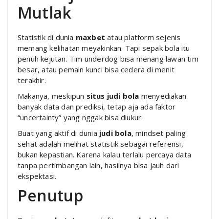
Mutlak
Statistik di dunia
maxbet
atau platform sejenis
memang kelihatan meyakinkan. Tapi sepak bola itu
penuh kejutan. Tim underdog bisa menang lawan tim
besar, atau pemain kunci bisa cedera di menit
terakhir.
Makanya, meskipun
situs judi bola
menyediakan
banyak data dan prediksi, tetap aja ada faktor
“uncertainty” yang nggak bisa diukur.
Buat yang aktif di dunia
judi bola
, mindset paling
sehat adalah melihat statistik sebagai referensi,
bukan kepastian. Karena kalau terlalu percaya data
tanpa pertimbangan lain, hasilnya bisa jauh dari
ekspektasi.
Penutup