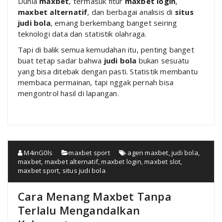
Dunia
maxbet
, termasuk fitur
maxbet login
,
maxbet alternatif
, dan berbagai analisis di
situs
judi bola
, emang berkembang banget seiring
teknologi data dan statistik olahraga.
Tapi di balik semua kemudahan itu, penting banget
buat tetap sadar bahwa
judi bola
bukan sesuatu
yang bisa ditebak dengan pasti. Statistik membantu
membaca permainan, tapi nggak pernah bisa
mengontrol hasil di lapangan.
M4inG0ls
maxbet sport
agen maxbet
,
judi bola
,
maxbet
,
maxbet alternatif
,
maxbet login
,
maxbet slot
,
maxbet sport
,
situs judi bola
Cara Menang Maxbet Tanpa
Terlalu Mengandalkan