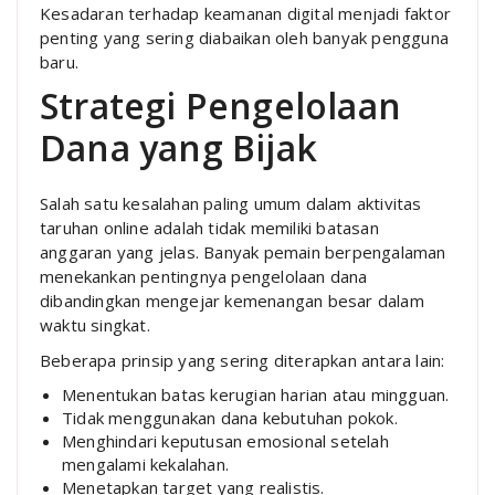
Kesadaran terhadap keamanan digital menjadi faktor
penting yang sering diabaikan oleh banyak pengguna
baru.
Strategi Pengelolaan
Dana yang Bijak
Salah satu kesalahan paling umum dalam aktivitas
taruhan online adalah tidak memiliki batasan
anggaran yang jelas. Banyak pemain berpengalaman
menekankan pentingnya pengelolaan dana
dibandingkan mengejar kemenangan besar dalam
waktu singkat.
Beberapa prinsip yang sering diterapkan antara lain:
Menentukan batas kerugian harian atau mingguan.
Tidak menggunakan dana kebutuhan pokok.
Menghindari keputusan emosional setelah
mengalami kekalahan.
Menetapkan target yang realistis.