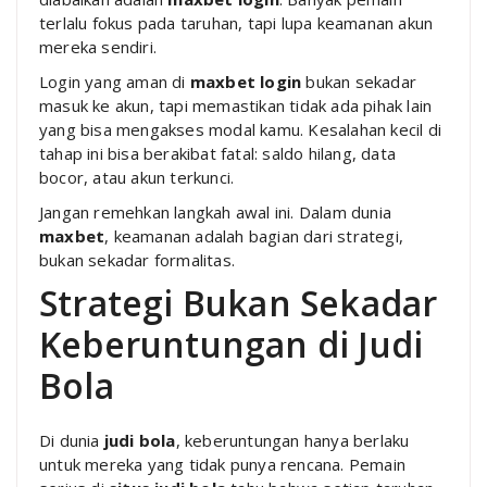
terlalu fokus pada taruhan, tapi lupa keamanan akun
mereka sendiri.
Login yang aman di
maxbet login
bukan sekadar
masuk ke akun, tapi memastikan tidak ada pihak lain
yang bisa mengakses modal kamu. Kesalahan kecil di
tahap ini bisa berakibat fatal: saldo hilang, data
bocor, atau akun terkunci.
Jangan remehkan langkah awal ini. Dalam dunia
maxbet
, keamanan adalah bagian dari strategi,
bukan sekadar formalitas.
Strategi Bukan Sekadar
Keberuntungan di Judi
Bola
Di dunia
judi bola
, keberuntungan hanya berlaku
untuk mereka yang tidak punya rencana. Pemain