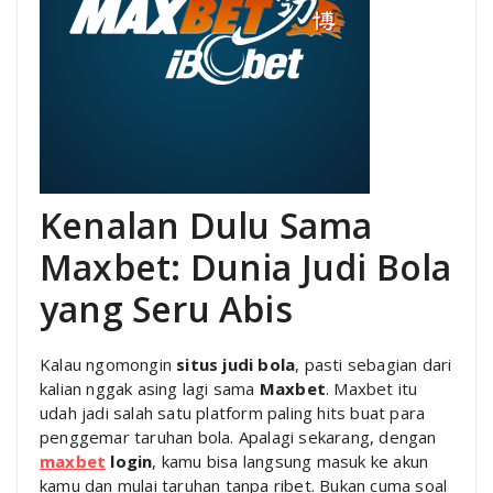
Kenalan Dulu Sama
Maxbet: Dunia Judi Bola
yang Seru Abis
Kalau ngomongin
situs judi bola
, pasti sebagian dari
kalian nggak asing lagi sama
Maxbet
. Maxbet itu
udah jadi salah satu platform paling hits buat para
penggemar taruhan bola. Apalagi sekarang, dengan
maxbet
login
, kamu bisa langsung masuk ke akun
kamu dan mulai taruhan tanpa ribet. Bukan cuma soal