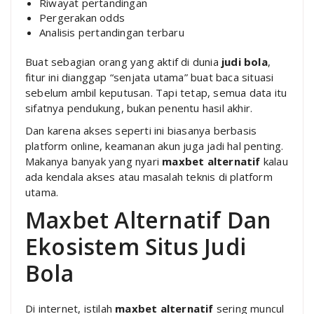
Riwayat pertandingan
Pergerakan odds
Analisis pertandingan terbaru
Buat sebagian orang yang aktif di dunia
judi bola
,
fitur ini dianggap “senjata utama” buat baca situasi
sebelum ambil keputusan. Tapi tetap, semua data itu
sifatnya pendukung, bukan penentu hasil akhir.
Dan karena akses seperti ini biasanya berbasis
platform online, keamanan akun juga jadi hal penting.
Makanya banyak yang nyari
maxbet alternatif
kalau
ada kendala akses atau masalah teknis di platform
utama.
Maxbet Alternatif Dan
Ekosistem Situs Judi
Bola
Di internet, istilah
maxbet alternatif
sering muncul