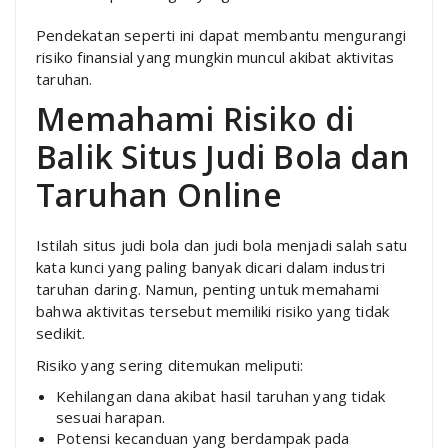
Pendekatan seperti ini dapat membantu mengurangi
risiko finansial yang mungkin muncul akibat aktivitas
taruhan.
Memahami Risiko di
Balik Situs Judi Bola dan
Taruhan Online
Istilah situs judi bola dan judi bola menjadi salah satu
kata kunci yang paling banyak dicari dalam industri
taruhan daring. Namun, penting untuk memahami
bahwa aktivitas tersebut memiliki risiko yang tidak
sedikit.
Risiko yang sering ditemukan meliputi:
Kehilangan dana akibat hasil taruhan yang tidak
sesuai harapan.
Potensi kecanduan yang berdampak pada