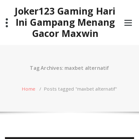
Skip
Joker123 Gaming Hari
to
content
Ini Gampang Menang
Gacor Maxwin
Tag Archives: maxbet alternatif
Home
/
Posts tagged "maxbet alternatif"