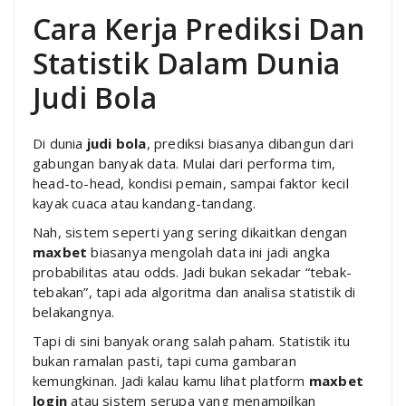
Cara Kerja Prediksi Dan
Statistik Dalam Dunia
Judi Bola
Di dunia
judi bola
, prediksi biasanya dibangun dari
gabungan banyak data. Mulai dari performa tim,
head-to-head, kondisi pemain, sampai faktor kecil
kayak cuaca atau kandang-tandang.
Nah, sistem seperti yang sering dikaitkan dengan
maxbet
biasanya mengolah data ini jadi angka
probabilitas atau odds. Jadi bukan sekadar “tebak-
tebakan”, tapi ada algoritma dan analisa statistik di
belakangnya.
Tapi di sini banyak orang salah paham. Statistik itu
bukan ramalan pasti, tapi cuma gambaran
kemungkinan. Jadi kalau kamu lihat platform
maxbet
login
atau sistem serupa yang menampilkan