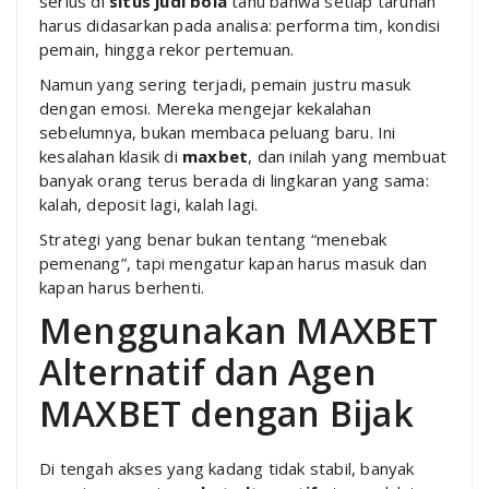
serius di
situs judi bola
tahu bahwa setiap taruhan
harus didasarkan pada analisa: performa tim, kondisi
pemain, hingga rekor pertemuan.
Namun yang sering terjadi, pemain justru masuk
dengan emosi. Mereka mengejar kekalahan
sebelumnya, bukan membaca peluang baru. Ini
kesalahan klasik di
maxbet
, dan inilah yang membuat
banyak orang terus berada di lingkaran yang sama:
kalah, deposit lagi, kalah lagi.
Strategi yang benar bukan tentang “menebak
pemenang”, tapi mengatur kapan harus masuk dan
kapan harus berhenti.
Menggunakan MAXBET
Alternatif dan Agen
MAXBET dengan Bijak
Di tengah akses yang kadang tidak stabil, banyak