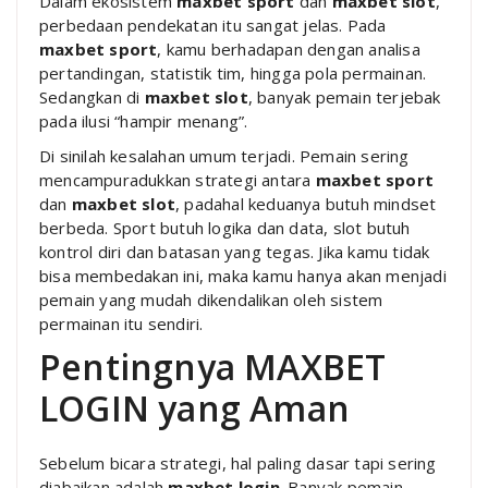
Dalam ekosistem
maxbet sport
dan
maxbet slot
,
perbedaan pendekatan itu sangat jelas. Pada
maxbet sport
, kamu berhadapan dengan analisa
pertandingan, statistik tim, hingga pola permainan.
Sedangkan di
maxbet slot
, banyak pemain terjebak
pada ilusi “hampir menang”.
Di sinilah kesalahan umum terjadi. Pemain sering
mencampuradukkan strategi antara
maxbet sport
dan
maxbet slot
, padahal keduanya butuh mindset
berbeda. Sport butuh logika dan data, slot butuh
kontrol diri dan batasan yang tegas. Jika kamu tidak
bisa membedakan ini, maka kamu hanya akan menjadi
pemain yang mudah dikendalikan oleh sistem
permainan itu sendiri.
Pentingnya MAXBET
LOGIN yang Aman
Sebelum bicara strategi, hal paling dasar tapi sering
diabaikan adalah
maxbet login
. Banyak pemain