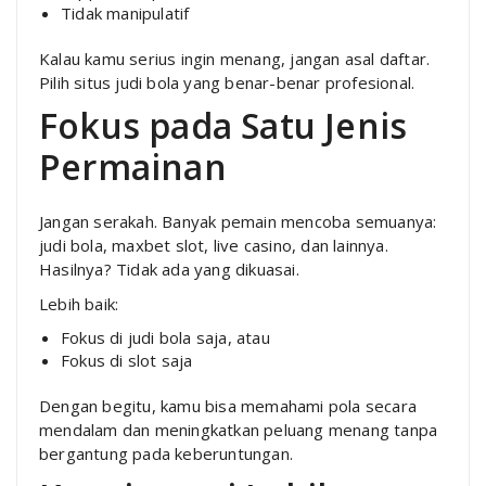
Tidak manipulatif
Kalau kamu serius ingin menang, jangan asal daftar.
Pilih situs judi bola yang benar-benar profesional.
Fokus pada Satu Jenis
Permainan
Jangan serakah. Banyak pemain mencoba semuanya:
judi bola, maxbet slot, live casino, dan lainnya.
Hasilnya? Tidak ada yang dikuasai.
Lebih baik:
Fokus di judi bola saja, atau
Fokus di slot saja
Dengan begitu, kamu bisa memahami pola secara
mendalam dan meningkatkan peluang menang tanpa
bergantung pada keberuntungan.