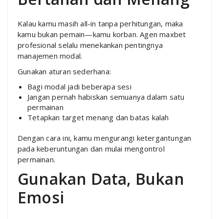
Kalau kamu masih all-in tanpa perhitungan, maka
kamu bukan pemain—kamu korban. Agen maxbet
profesional selalu menekankan pentingnya
manajemen modal.
Gunakan aturan sederhana:
Bagi modal jadi beberapa sesi
Jangan pernah habiskan semuanya dalam satu
permainan
Tetapkan target menang dan batas kalah
Dengan cara ini, kamu mengurangi ketergantungan
pada keberuntungan dan mulai mengontrol
permainan.
Gunakan Data, Bukan
Emosi