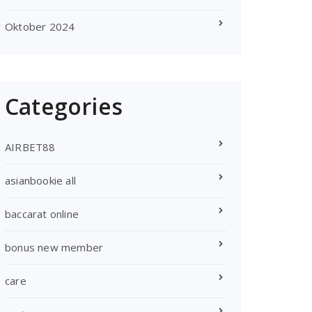
Oktober 2024
Categories
AIRBET88
asianbookie all
baccarat online
bonus new member
care