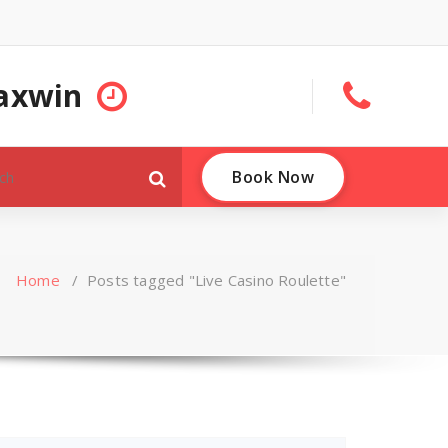
axwin
Book Now
Home
/
Posts tagged "Live Casino Roulette"