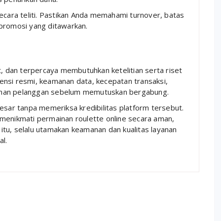
ecara teliti. Pastikan Anda memahami turnover, batas
 promosi yang ditawarkan.
t, dan terpercaya membutuhkan ketelitian serta riset
ensi resmi, keamanan data, kecepatan transaksi,
layanan pelanggan sebelum memutuskan bergabung.
esar tanpa memeriksa kredibilitas platform tersebut.
menikmati permainan roulette online secara aman,
tu, selalu utamakan keamanan dan kualitas layanan
l.