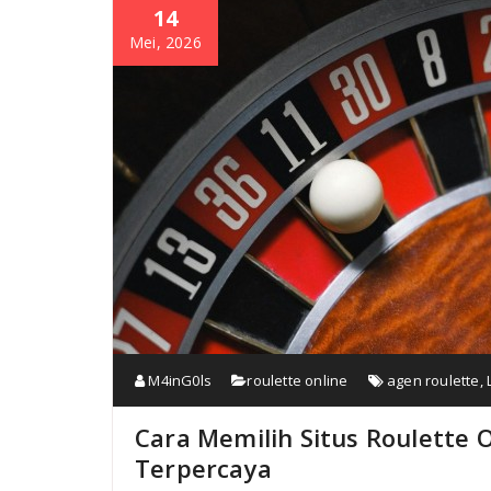
14
Mei, 2026
M4inG0ls
roulette online
agen roulette
,
Cara Memilih Situs Roulette 
Terpercaya