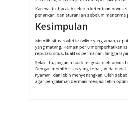
Karena itu, bacalah seluruh ketentuan bonus s
penarikan, dan aturan lain sebelum menerima
Kesimpulan
Memilih situs roulette online yang aman, cepa
yang matang. Pemain perlu memperhatikan lis
reputasi situs, kualitas permainan, hingga 
Selain itu, jangan mudah tergoda oleh bonus b
Dengan memilih situs yang tepat, Anda dapat 
nyaman, dan lebih menyenangkan. Oleh sebab i
agar pengalaman bermain menjadi lebih optima