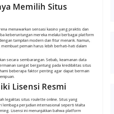
a Memilih Situs
arena menawarkan sensasi kasino yang praktis dan
ba keberuntungan mereka melalui berbagai platform
dengan tampilan modern dan fitur menarik. Namun,
ga membuat pemain harus lebih berhati-hati dalam
kukan secara sembarangan. Sebab, keamanan data
permainan sangat bergantung pada kredibilitas situs
ahami beberapa faktor penting agar dapat bermain
enipuan.
iki Lisensi Resmi
 legalitas situs roulette online. Situs yang
i lembaga perjudian internasional seperti Malta
ing. Lisensi ini menunjukkan bahwa platform