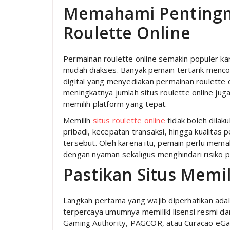
Memahami Pentingny
Roulette Online
Permainan roulette online semakin populer k
mudah diakses. Banyak pemain tertarik menco
digital yang menyediakan permainan roulette 
meningkatnya jumlah situs roulette online ju
memilih platform yang tepat.
Memilih
situs roulette online
tidak boleh dila
pribadi, kecepatan transaksi, hingga kualitas 
tersebut. Oleh karena itu, pemain perlu mem
dengan nyaman sekaligus menghindari risiko p
Pastikan Situs Memil
Langkah pertama yang wajib diperhatikan adalah
terpercaya umumnya memiliki lisensi resmi dar
Gaming Authority, PAGCOR, atau Curacao eGam