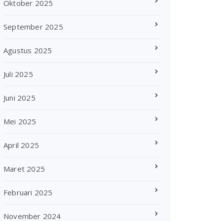
Oktober 2025
September 2025
Agustus 2025
Juli 2025
Juni 2025
Mei 2025
April 2025
Maret 2025
Februari 2025
November 2024