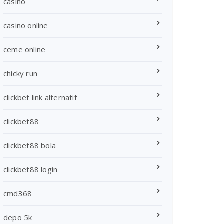
casino
casino online
ceme online
chicky run
clickbet link alternatif
clickbet88
clickbet88 bola
clickbet88 login
cmd368
depo 5k