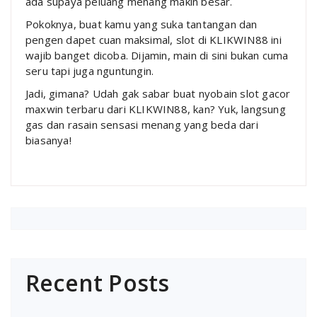
ada supaya peluang menang makin besar.
Pokoknya, buat kamu yang suka tantangan dan
pengen dapet cuan maksimal, slot di KLIKWIN88 ini
wajib banget dicoba. Dijamin, main di sini bukan cuma
seru tapi juga nguntungin.
Jadi, gimana? Udah gak sabar buat nyobain slot gacor
maxwin terbaru dari KLIKWIN88, kan? Yuk, langsung
gas dan rasain sensasi menang yang beda dari
biasanya!
Recent Posts