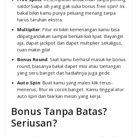
saldo! Siapa sih yang gak suka bonus free spin? Ini
bakal bikin kamu punya peluang menang tanpa
harus taruhan ekstra.
Multiplier
: Fitur ini bikin kemenangan kamu bisa
dilipatgandakan sampai berkali-kali lipat. Bayangin
aja, dapat jackpot dan dapet multiplier sekaligus,
cuan makin gila!
Bonus Round
: Saat kamu berhasil masuk ke bonus
round, biasanya bakal dapet misi atau tantangan
yang seru banget dan hadiahnya juga gede.
Auto Spin
: Buat kamu yang males klik terus-
menerus, fitur ini cocok banget. Kamu tinggal atur
auto spin dan biarkan mesin yang kerja.
Bonus Tanpa Batas?
Seriusan?