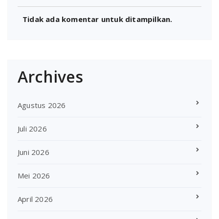
Tidak ada komentar untuk ditampilkan.
Archives
Agustus 2026
Juli 2026
Juni 2026
Mei 2026
April 2026