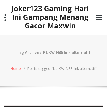
Skip
Joker123 Gaming Hari
to
content
Ini Gampang Menang
Gacor Maxwin
Tag Archives: KLIKWIN88 link alternatif
Home
/
Posts tagged "KLIKWIN88 link alternatif"