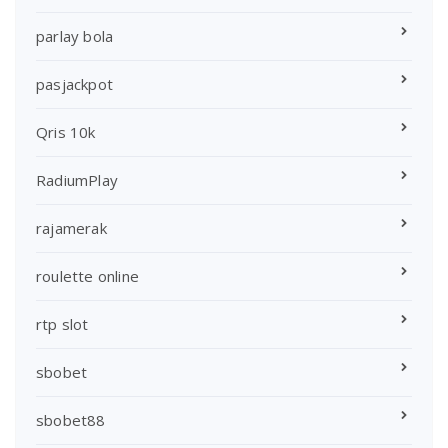
parlay bola
pasjackpot
Qris 10k
RadiumPlay
rajamerak
roulette online
rtp slot
sbobet
sbobet88