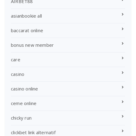
AIRBET88
asianbookie all
baccarat online
bonus new member
care
casino
casino online
ceme online
chicky run
clickbet link alternatif