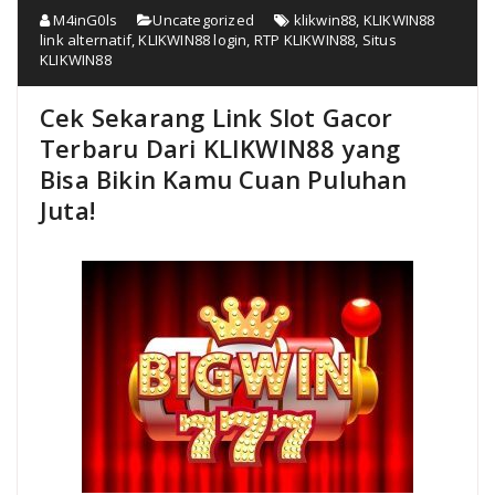
M4inG0ls
Uncategorized
klikwin88
,
KLIKWIN88
link alternatif
,
KLIKWIN88 login
,
RTP KLIKWIN88
,
Situs
KLIKWIN88
Cek Sekarang Link Slot Gacor
Terbaru Dari KLIKWIN88 yang
Bisa Bikin Kamu Cuan Puluhan
Juta!