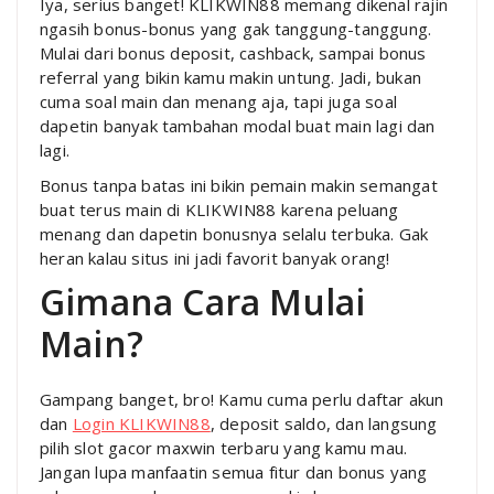
Iya, serius banget! KLIKWIN88 memang dikenal rajin
ngasih bonus-bonus yang gak tanggung-tanggung.
Mulai dari bonus deposit, cashback, sampai bonus
referral yang bikin kamu makin untung. Jadi, bukan
cuma soal main dan menang aja, tapi juga soal
dapetin banyak tambahan modal buat main lagi dan
lagi.
Bonus tanpa batas ini bikin pemain makin semangat
buat terus main di KLIKWIN88 karena peluang
menang dan dapetin bonusnya selalu terbuka. Gak
heran kalau situs ini jadi favorit banyak orang!
Gimana Cara Mulai
Main?
Gampang banget, bro! Kamu cuma perlu daftar akun
dan
Login KLIKWIN88
, deposit saldo, dan langsung
pilih slot gacor maxwin terbaru yang kamu mau.
Jangan lupa manfaatin semua fitur dan bonus yang