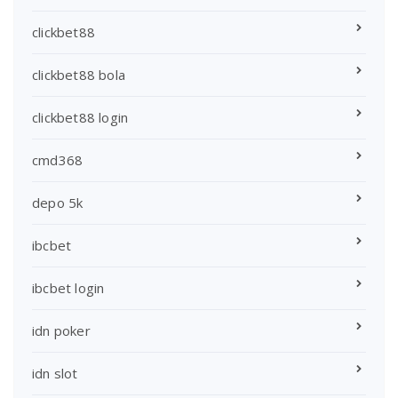
clickbet88
clickbet88 bola
clickbet88 login
cmd368
depo 5k
ibcbet
ibcbet login
idn poker
idn slot