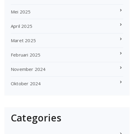
Mei 2025
April 2025
Maret 2025
Februari 2025
November 2024
Oktober 2024
Categories