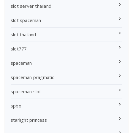
slot server thailand
slot spaceman
slot thailand
slot777
spaceman
spaceman pragmatic
spaceman slot
spbo
starlight princess