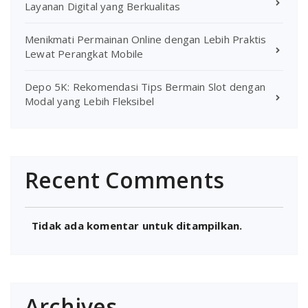
Layanan Digital yang Berkualitas
Menikmati Permainan Online dengan Lebih Praktis
Lewat Perangkat Mobile
Depo 5K: Rekomendasi Tips Bermain Slot dengan
Modal yang Lebih Fleksibel
Recent Comments
Tidak ada komentar untuk ditampilkan.
Archives