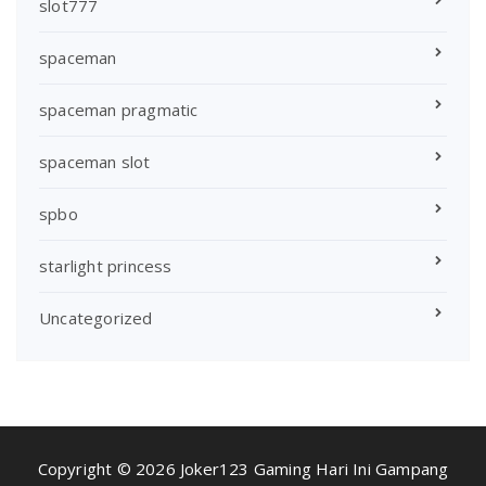
slot777
spaceman
spaceman pragmatic
spaceman slot
spbo
starlight princess
Uncategorized
Copyright © 2026 Joker123 Gaming Hari Ini Gampang