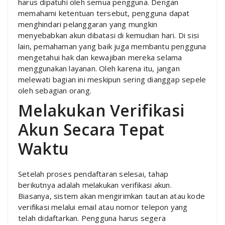
harus dipatuhi oleh semua pengguna. Dengan
memahami ketentuan tersebut, pengguna dapat
menghindari pelanggaran yang mungkin
menyebabkan akun dibatasi di kemudian hari. Di sisi
lain, pemahaman yang baik juga membantu pengguna
mengetahui hak dan kewajiban mereka selama
menggunakan layanan. Oleh karena itu, jangan
melewati bagian ini meskipun sering dianggap sepele
oleh sebagian orang.
Melakukan Verifikasi
Akun Secara Tepat
Waktu
Setelah proses pendaftaran selesai, tahap
berikutnya adalah melakukan verifikasi akun.
Biasanya, sistem akan mengirimkan tautan atau kode
verifikasi melalui email atau nomor telepon yang
telah didaftarkan. Pengguna harus segera