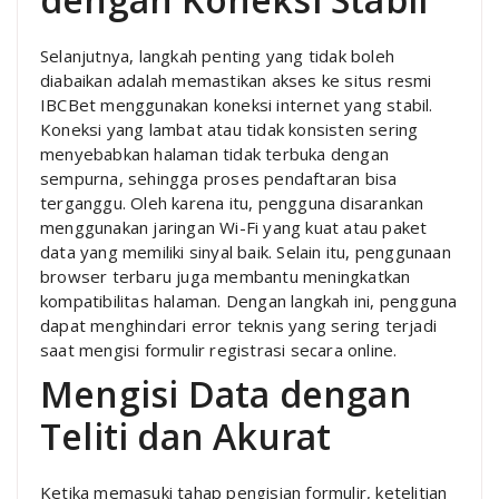
Selanjutnya, langkah penting yang tidak boleh
diabaikan adalah memastikan akses ke situs resmi
IBCBet menggunakan koneksi internet yang stabil.
Koneksi yang lambat atau tidak konsisten sering
menyebabkan halaman tidak terbuka dengan
sempurna, sehingga proses pendaftaran bisa
terganggu. Oleh karena itu, pengguna disarankan
menggunakan jaringan Wi-Fi yang kuat atau paket
data yang memiliki sinyal baik. Selain itu, penggunaan
browser terbaru juga membantu meningkatkan
kompatibilitas halaman. Dengan langkah ini, pengguna
dapat menghindari error teknis yang sering terjadi
saat mengisi formulir registrasi secara online.
Mengisi Data dengan
Teliti dan Akurat
Ketika memasuki tahap pengisian formulir, ketelitian