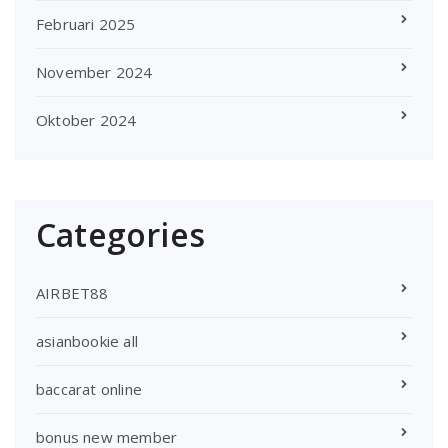
Februari 2025
November 2024
Oktober 2024
Categories
AIRBET88
asianbookie all
baccarat online
bonus new member