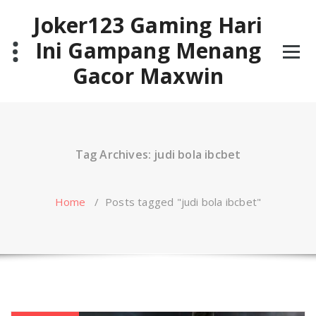
Skip
Joker123 Gaming Hari
to
content
Ini Gampang Menang
Gacor Maxwin
Tag Archives: judi bola ibcbet
Home
/
Posts tagged "judi bola ibcbet"