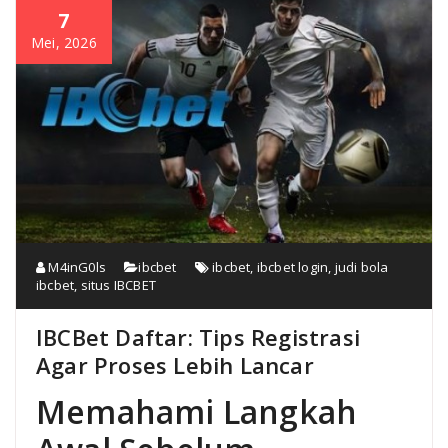
7
Mei, 2026
M4inG0ls
ibcbet
ibcbet
,
ibcbet login
,
judi bola
ibcbet
,
situs IBCBET
IBCBet Daftar: Tips Registrasi
Agar Proses Lebih Lancar
Memahami Langkah