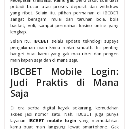
kecepatan transaksi. Kamu gak perlu takut soal data
pribadi bocor atau proses deposit dan withdraw
yang ribet. Selain itu, pilihan permainan di IBCBET
sangat beragam, mulai dari taruhan bola, bola
basket, voli, sampai permainan kasino online yang
lengkap.
Selain itu,
IBCBET
selalu update teknologi supaya
pengalaman main kamu makin smooth. Ini penting
banget buat kamu yang gak mau ribet dan pengen
main kapan saja dan di mana saja.
IBCBET Mobile Login:
Judi Praktis di Mana
Saja
Di era serba digital kayak sekarang, kemudahan
akses jadi nomor satu. Nah, IBCBET juga punya
layanan
IBCBET mobile login
yang memudahkan
kamu buat main langsung lewat smartphone. Gak