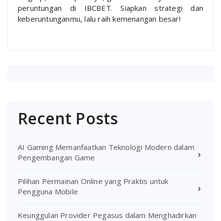
peruntungan di IBCBET. Siapkan strategi dan
keberuntunganmu, lalu raih kemenangan besar!
Recent Posts
AI Gaming Memanfaatkan Teknologi Modern dalam
Pengembangan Game
Pilihan Permainan Online yang Praktis untuk
Pengguna Mobile
Keunggulan Provider Pegasus dalam Menghadirkan