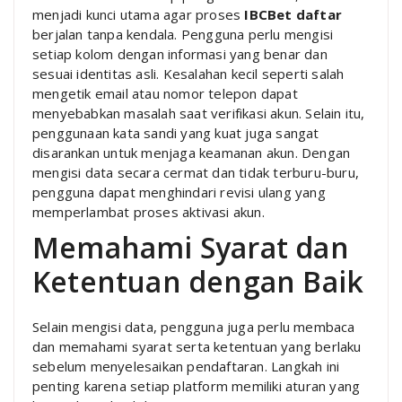
menjadi kunci utama agar proses
IBCBet daftar
berjalan tanpa kendala. Pengguna perlu mengisi
setiap kolom dengan informasi yang benar dan
sesuai identitas asli. Kesalahan kecil seperti salah
mengetik email atau nomor telepon dapat
menyebabkan masalah saat verifikasi akun. Selain itu,
penggunaan kata sandi yang kuat juga sangat
disarankan untuk menjaga keamanan akun. Dengan
mengisi data secara cermat dan tidak terburu-buru,
pengguna dapat menghindari revisi ulang yang
memperlambat proses aktivasi akun.
Memahami Syarat dan
Ketentuan dengan Baik
Selain mengisi data, pengguna juga perlu membaca
dan memahami syarat serta ketentuan yang berlaku
sebelum menyelesaikan pendaftaran. Langkah ini
penting karena setiap platform memiliki aturan yang