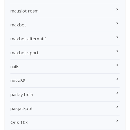
mauslot resmi
maxbet
maxbet alternatif
maxbet sport
nails
nova88
parlay bola
pasjackpot
Qris 10k