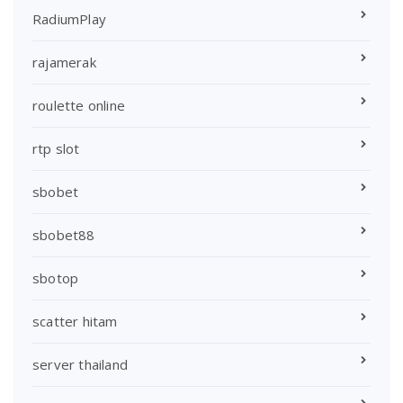
RadiumPlay
rajamerak
roulette online
rtp slot
sbobet
sbobet88
sbotop
scatter hitam
server thailand