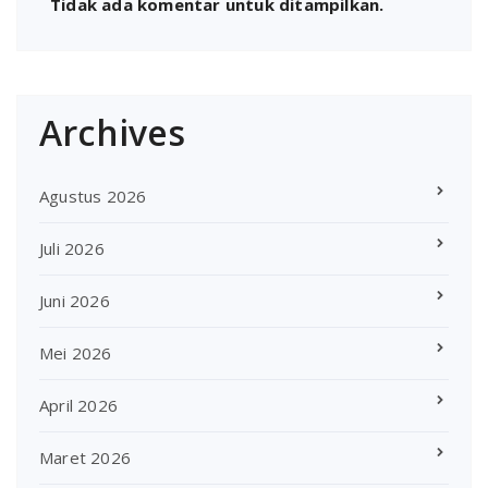
Tidak ada komentar untuk ditampilkan.
Archives
Agustus 2026
Juli 2026
Juni 2026
Mei 2026
April 2026
Maret 2026