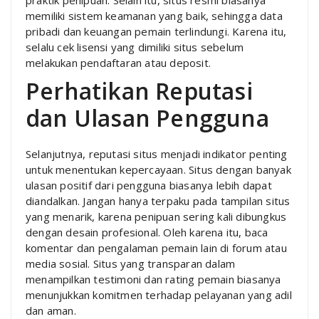
memiliki sistem keamanan yang baik, sehingga data
pribadi dan keuangan pemain terlindungi. Karena itu,
selalu cek lisensi yang dimiliki situs sebelum
melakukan pendaftaran atau deposit.
Perhatikan Reputasi
dan Ulasan Pengguna
Selanjutnya, reputasi situs menjadi indikator penting
untuk menentukan kepercayaan. Situs dengan banyak
ulasan positif dari pengguna biasanya lebih dapat
diandalkan. Jangan hanya terpaku pada tampilan situs
yang menarik, karena penipuan sering kali dibungkus
dengan desain profesional. Oleh karena itu, baca
komentar dan pengalaman pemain lain di forum atau
media sosial. Situs yang transparan dalam
menampilkan testimoni dan rating pemain biasanya
menunjukkan komitmen terhadap pelayanan yang adil
dan aman.