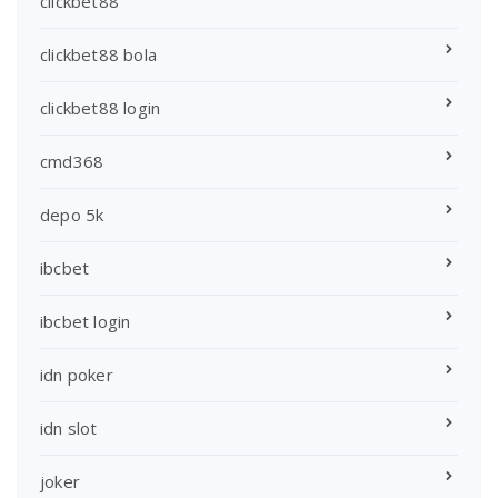
clickbet88
clickbet88 bola
clickbet88 login
cmd368
depo 5k
ibcbet
ibcbet login
idn poker
idn slot
joker