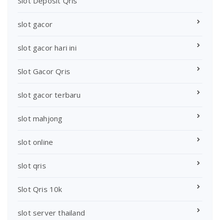
Slot Deposit Qris
slot gacor
slot gacor hari ini
Slot Gacor Qris
slot gacor terbaru
slot mahjong
slot online
slot qris
Slot Qris 10k
slot server thailand