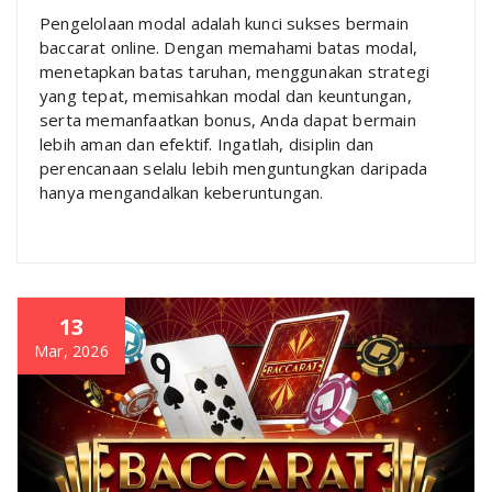
Pengelolaan modal adalah kunci sukses bermain
baccarat online. Dengan memahami batas modal,
menetapkan batas taruhan, menggunakan strategi
yang tepat, memisahkan modal dan keuntungan,
serta memanfaatkan bonus, Anda dapat bermain
lebih aman dan efektif. Ingatlah, disiplin dan
perencanaan selalu lebih menguntungkan daripada
hanya mengandalkan keberuntungan.
13
Mar, 2026