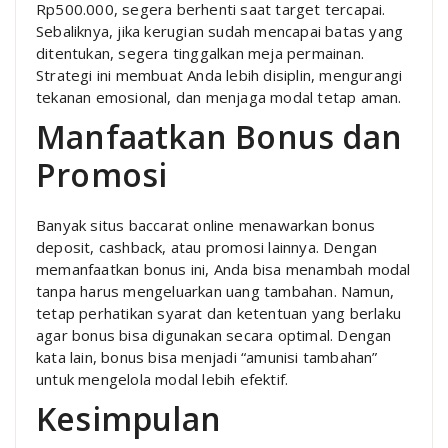
Rp500.000, segera berhenti saat target tercapai.
Sebaliknya, jika kerugian sudah mencapai batas yang
ditentukan, segera tinggalkan meja permainan.
Strategi ini membuat Anda lebih disiplin, mengurangi
tekanan emosional, dan menjaga modal tetap aman.
Manfaatkan Bonus dan
Promosi
Banyak situs baccarat online menawarkan bonus
deposit, cashback, atau promosi lainnya. Dengan
memanfaatkan bonus ini, Anda bisa menambah modal
tanpa harus mengeluarkan uang tambahan. Namun,
tetap perhatikan syarat dan ketentuan yang berlaku
agar bonus bisa digunakan secara optimal. Dengan
kata lain, bonus bisa menjadi “amunisi tambahan”
untuk mengelola modal lebih efektif.
Kesimpulan