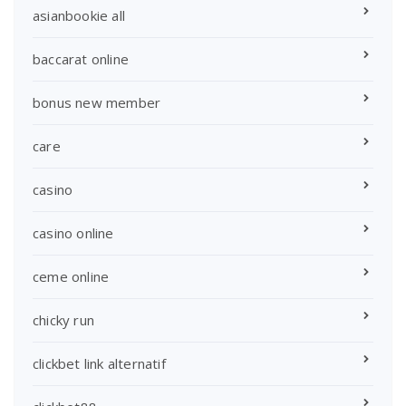
asianbookie all
baccarat online
bonus new member
care
casino
casino online
ceme online
chicky run
clickbet link alternatif