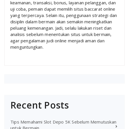
keamanan, transaksi, bonus, layanan pelanggan, dan
uji coba, pemain dapat memilih situs baccarat online
yang terpercaya. Selain itu, penggunaan strategi dan
disiplin dalam bermain akan semakin meningkatkan
peluang kemenangan. Jadi, selalu lakukan riset dan
analisis sebelum menentukan situs untuk bermain,
agar pengalaman judi online menjadi aman dan
menguntungkan.
Recent Posts
Tips Memahami Slot Depo 5K Sebelum Memutuskan
untuk Bermain