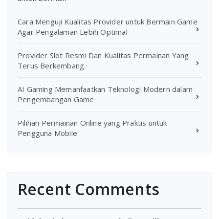
Cara Menguji Kualitas Provider untuk Bermain Game
Agar Pengalaman Lebih Optimal
Provider Slot Resmi Dan Kualitas Permainan Yang
Terus Berkembang
AI Gaming Memanfaatkan Teknologi Modern dalam
Pengembangan Game
Pilihan Permainan Online yang Praktis untuk
Pengguna Mobile
Recent Comments