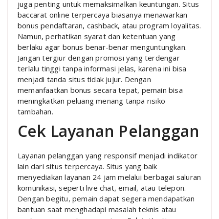
juga penting untuk memaksimalkan keuntungan. Situs
baccarat online terpercaya biasanya menawarkan
bonus pendaftaran, cashback, atau program loyalitas.
Namun, perhatikan syarat dan ketentuan yang
berlaku agar bonus benar-benar menguntungkan.
Jangan tergiur dengan promosi yang terdengar
terlalu tinggi tanpa informasi jelas, karena ini bisa
menjadi tanda situs tidak jujur. Dengan
memanfaatkan bonus secara tepat, pemain bisa
meningkatkan peluang menang tanpa risiko
tambahan.
Cek Layanan Pelanggan
Layanan pelanggan yang responsif menjadi indikator
lain dari situs terpercaya. Situs yang baik
menyediakan layanan 24 jam melalui berbagai saluran
komunikasi, seperti live chat, email, atau telepon.
Dengan begitu, pemain dapat segera mendapatkan
bantuan saat menghadapi masalah teknis atau