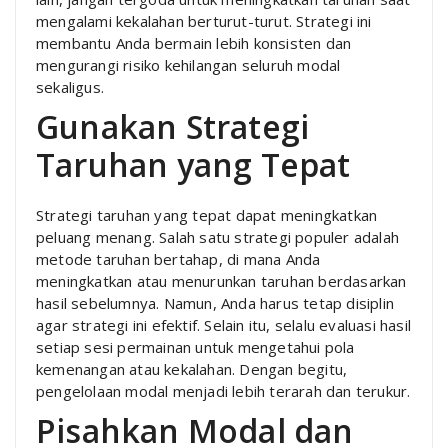
mengalami kekalahan berturut-turut. Strategi ini
membantu Anda bermain lebih konsisten dan
mengurangi risiko kehilangan seluruh modal
sekaligus.
Gunakan Strategi
Taruhan yang Tepat
Strategi taruhan yang tepat dapat meningkatkan
peluang menang. Salah satu strategi populer adalah
metode taruhan bertahap, di mana Anda
meningkatkan atau menurunkan taruhan berdasarkan
hasil sebelumnya. Namun, Anda harus tetap disiplin
agar strategi ini efektif. Selain itu, selalu evaluasi hasil
setiap sesi permainan untuk mengetahui pola
kemenangan atau kekalahan. Dengan begitu,
pengelolaan modal menjadi lebih terarah dan terukur.
Pisahkan Modal dan