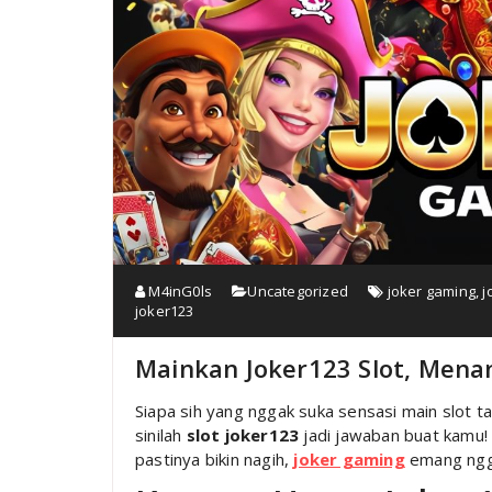
M4inG0ls
Uncategorized
joker gaming
,
j
joker123
Mainkan Joker123 Slot, Mena
Siapa sih yang nggak suka sensasi main slot t
sinilah
slot joker123
jadi jawaban buat kamu!
pastinya bikin nagih,
joker gaming
emang ngga