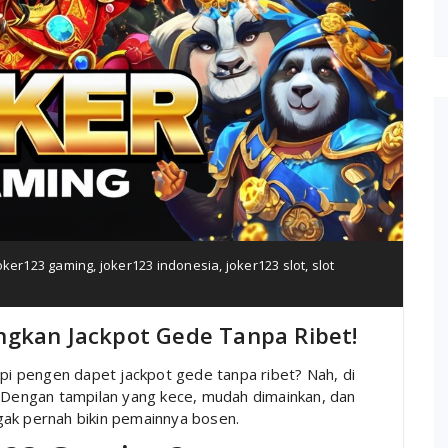
oker123 gaming
,
joker123 indonesia
,
joker123 slot
,
slot
ngkan Jackpot Gede Tanpa Ribet!
api pengen dapet jackpot gede tanpa ribet? Nah, di
 Dengan tampilan yang kece, mudah dimainkan, dan
k pernah bikin pemainnya bosen.