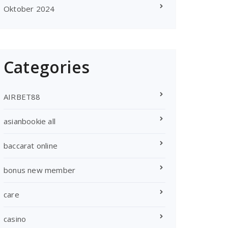
Oktober 2024
Categories
AIRBET88
asianbookie all
baccarat online
bonus new member
care
casino