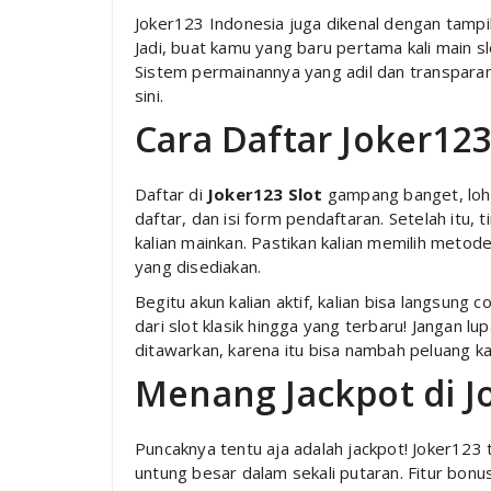
Joker123 Indonesia juga dikenal dengan tampi
Jadi, buat kamu yang baru pertama kali main sl
Sistem permainannya yang adil dan transparan
sini.
Cara Daftar Joker12
Daftar di
Joker123 Slot
gampang banget, loh! 
daftar, dan isi form pendaftaran. Setelah itu,
kalian mainkan. Pastikan kalian memilih metod
yang disediakan.
Begitu akun kalian aktif, kalian bisa langsung
dari slot klasik hingga yang terbaru! Jangan 
ditawarkan, karena itu bisa nambah peluang k
Menang Jackpot di J
Puncaknya tentu aja adalah jackpot! Joker123 t
untung besar dalam sekali putaran. Fitur bonu