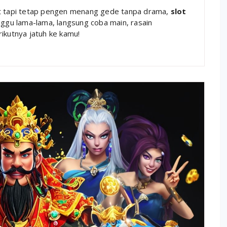
ot tapi tetap pengen menang gede tanpa drama,
slot
unggu lama-lama, langsung coba main, rasain
ikutnya jatuh ke kamu!