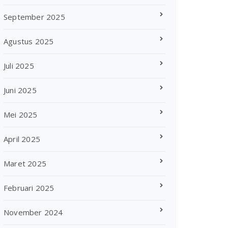
September 2025
Agustus 2025
Juli 2025
Juni 2025
Mei 2025
April 2025
Maret 2025
Februari 2025
November 2024