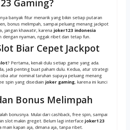
123 Gaming?
nya banyak fitur menarik yang bikin setiap putaran
 keren, bonus melimpah, sampai peluang menang jackpot
, jangan khawatir, karena
joker123 indonesia
 dengan nyaman, nggak ribet dan tetap fun.
lot Biar Cepet Jackpot
slot
? Pertama, kenali dulu setiap game yang ada.
, jadi penting buat paham dulu. Kedua, atur strategi
pi coba atur nominal taruhan supaya peluang menang
ree spin yang disediain
joker gaming
, karena ini kunci
dan Bonus Melimpah
alah bonusnya. Mulai dari cashback, free spin, sampai
n slot makin greget. Belum lagi interface
joker123
 main kapan aja, dimana aja, tanpa ribet.