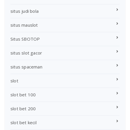
situs judi bola
situs mauslot
Situs SBOTOP
situs slot gacor
situs spaceman
slot
slot bet 100
slot bet 200
slot bet kecil