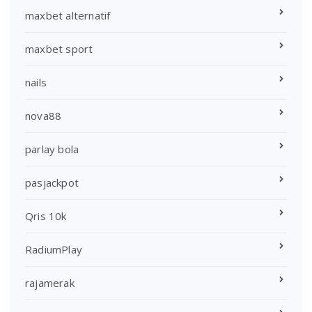
maxbet alternatif
maxbet sport
nails
nova88
parlay bola
pasjackpot
Qris 10k
RadiumPlay
rajamerak