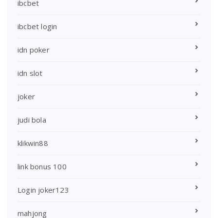
ibcbet
ibcbet login
idn poker
idn slot
joker
judi bola
klikwin88
link bonus 100
Login joker123
mahjong