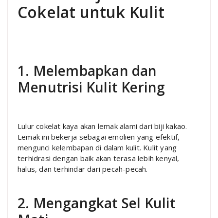
Cokelat untuk Kulit
1. Melembapkan dan
Menutrisi Kulit Kering
Lulur cokelat kaya akan lemak alami dari biji kakao.
Lemak ini bekerja sebagai emolien yang efektif,
mengunci kelembapan di dalam kulit. Kulit yang
terhidrasi dengan baik akan terasa lebih kenyal,
halus, dan terhindar dari pecah-pecah.
2. Mengangkat Sel Kulit