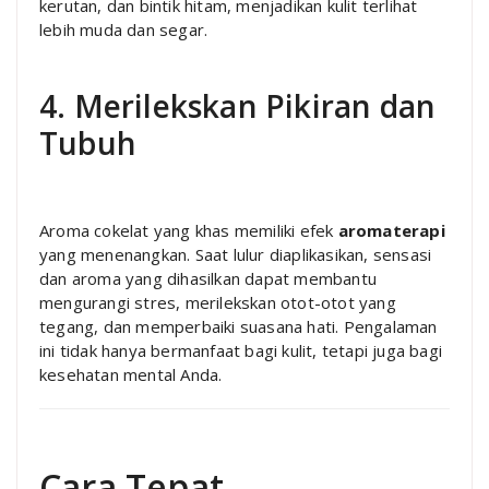
kerutan, dan bintik hitam, menjadikan kulit terlihat
lebih muda dan segar.
4. Merilekskan Pikiran dan
Tubuh
Aroma cokelat yang khas memiliki efek
aromaterapi
yang menenangkan. Saat lulur diaplikasikan, sensasi
dan aroma yang dihasilkan dapat membantu
mengurangi stres, merilekskan otot-otot yang
tegang, dan memperbaiki suasana hati. Pengalaman
ini tidak hanya bermanfaat bagi kulit, tetapi juga bagi
kesehatan mental Anda.
Cara Tepat