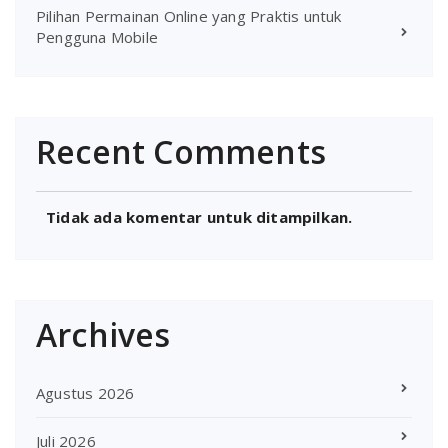
Pilihan Permainan Online yang Praktis untuk
Pengguna Mobile
Recent Comments
Tidak ada komentar untuk ditampilkan.
Archives
Agustus 2026
Juli 2026