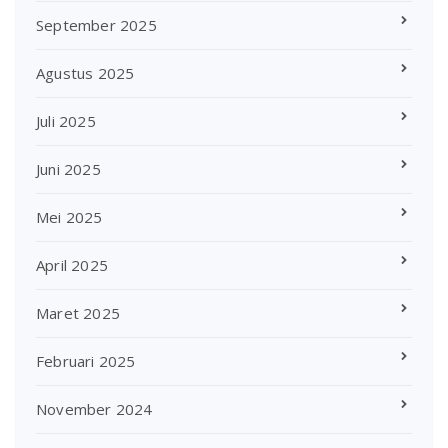
September 2025
Agustus 2025
Juli 2025
Juni 2025
Mei 2025
April 2025
Maret 2025
Februari 2025
November 2024