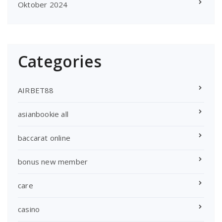
Oktober 2024
Categories
AIRBET88
asianbookie all
baccarat online
bonus new member
care
casino