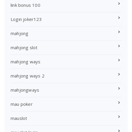
link bonus 100
Login joker123
mahjong
mahjong slot
mahjong ways
mahjong ways 2
mahjongways
mau poker
mauslot