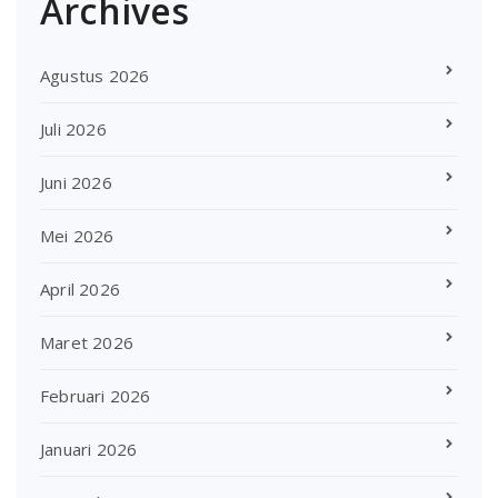
Archives
Agustus 2026
Juli 2026
Juni 2026
Mei 2026
April 2026
Maret 2026
Februari 2026
Januari 2026