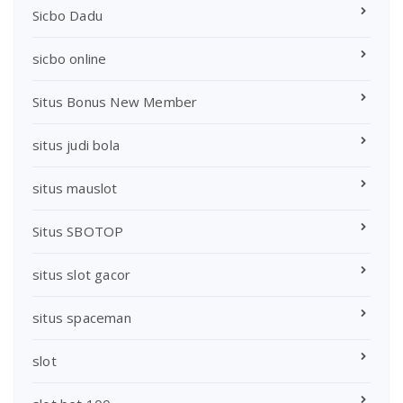
Sicbo Dadu
sicbo online
Situs Bonus New Member
situs judi bola
situs mauslot
Situs SBOTOP
situs slot gacor
situs spaceman
slot