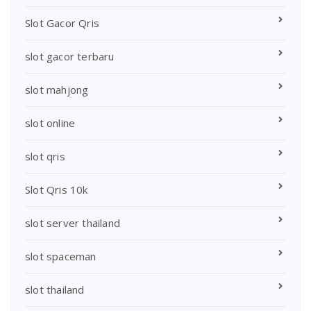
Slot Gacor Qris
slot gacor terbaru
slot mahjong
slot online
slot qris
Slot Qris 10k
slot server thailand
slot spaceman
slot thailand