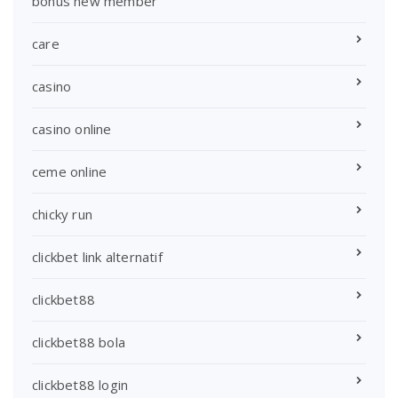
bonus new member
care
casino
casino online
ceme online
chicky run
clickbet link alternatif
clickbet88
clickbet88 bola
clickbet88 login