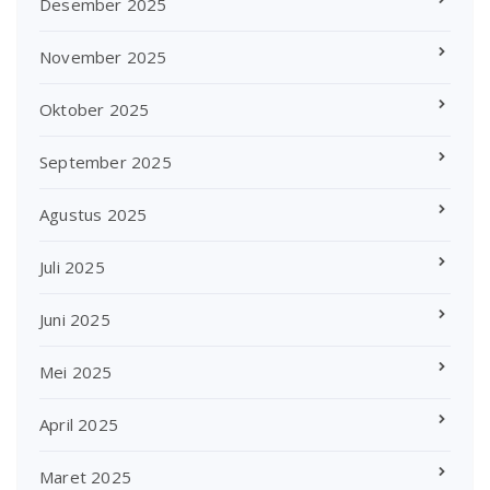
Desember 2025
November 2025
Oktober 2025
September 2025
Agustus 2025
Juli 2025
Juni 2025
Mei 2025
April 2025
Maret 2025