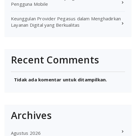
Pengguna Mobile
Keunggulan Provider Pegasus dalam Menghadirkan
Layanan Digital yang Berkualitas
Recent Comments
Tidak ada komentar untuk ditampilkan.
Archives
Agustus 2026