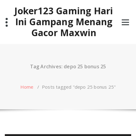
Skip
Joker123 Gaming Hari
to
content
Ini Gampang Menang
Gacor Maxwin
Tag Archives: depo 25 bonus 25
Home
/
Posts tagged "depo 25 bonus 25"