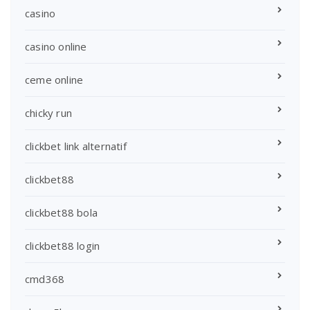
casino
casino online
ceme online
chicky run
clickbet link alternatif
clickbet88
clickbet88 bola
clickbet88 login
cmd368