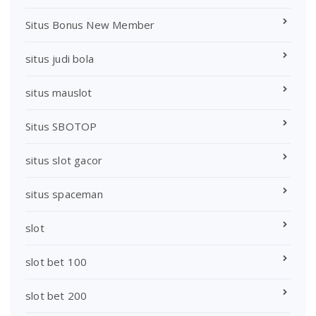
Situs Bonus New Member
situs judi bola
situs mauslot
Situs SBOTOP
situs slot gacor
situs spaceman
slot
slot bet 100
slot bet 200