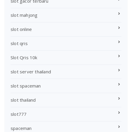
slot gacor terbaru
slot mahjong
slot online
slot qris
Slot Qris 10k
slot server thailand
slot spaceman
slot thailand
slot777
spaceman