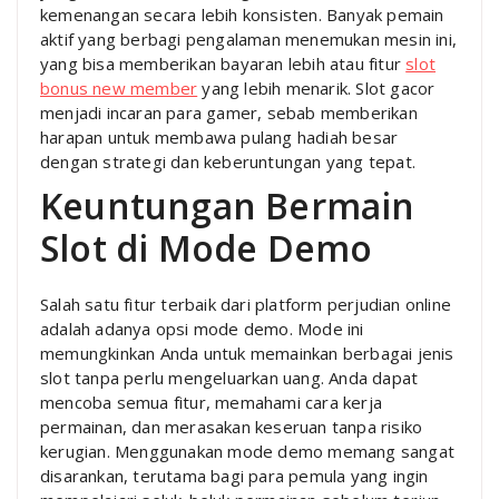
kemenangan secara lebih konsisten. Banyak pemain
aktif yang berbagi pengalaman menemukan mesin ini,
yang bisa memberikan bayaran lebih atau fitur
slot
bonus new member
yang lebih menarik. Slot gacor
menjadi incaran para gamer, sebab memberikan
harapan untuk membawa pulang hadiah besar
dengan strategi dan keberuntungan yang tepat.
Keuntungan Bermain
Slot di Mode Demo
Salah satu fitur terbaik dari platform perjudian online
adalah adanya opsi mode demo. Mode ini
memungkinkan Anda untuk memainkan berbagai jenis
slot tanpa perlu mengeluarkan uang. Anda dapat
mencoba semua fitur, memahami cara kerja
permainan, dan merasakan keseruan tanpa risiko
kerugian. Menggunakan mode demo memang sangat
disarankan, terutama bagi para pemula yang ingin