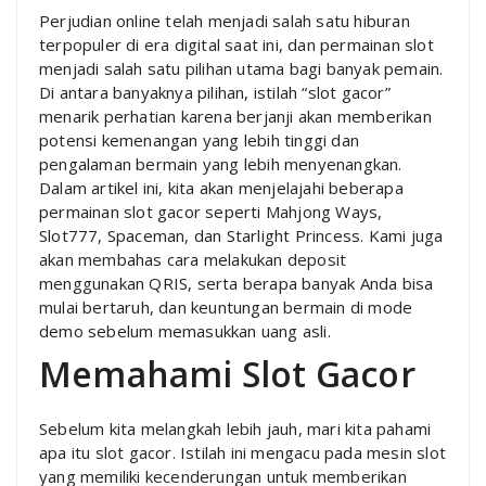
Perjudian online telah menjadi salah satu hiburan
terpopuler di era digital saat ini, dan permainan slot
menjadi salah satu pilihan utama bagi banyak pemain.
Di antara banyaknya pilihan, istilah “slot gacor”
menarik perhatian karena berjanji akan memberikan
potensi kemenangan yang lebih tinggi dan
pengalaman bermain yang lebih menyenangkan.
Dalam artikel ini, kita akan menjelajahi beberapa
permainan slot gacor seperti Mahjong Ways,
Slot777, Spaceman, dan Starlight Princess. Kami juga
akan membahas cara melakukan deposit
menggunakan QRIS, serta berapa banyak Anda bisa
mulai bertaruh, dan keuntungan bermain di mode
demo sebelum memasukkan uang asli.
Memahami Slot Gacor
Sebelum kita melangkah lebih jauh, mari kita pahami
apa itu slot gacor. Istilah ini mengacu pada mesin slot
yang memiliki kecenderungan untuk memberikan