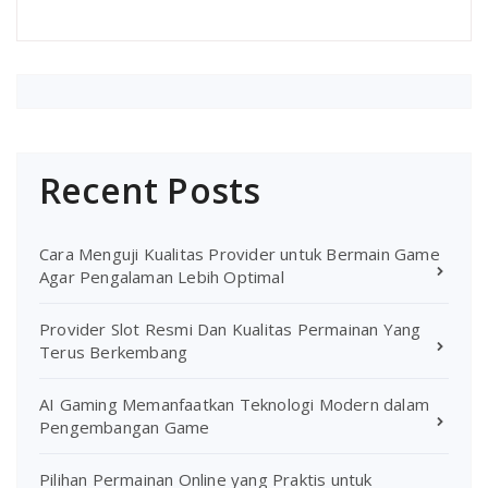
Recent Posts
Cara Menguji Kualitas Provider untuk Bermain Game
Agar Pengalaman Lebih Optimal
Provider Slot Resmi Dan Kualitas Permainan Yang
Terus Berkembang
AI Gaming Memanfaatkan Teknologi Modern dalam
Pengembangan Game
Pilihan Permainan Online yang Praktis untuk