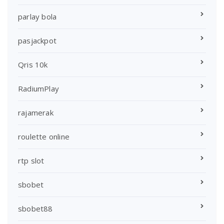
parlay bola
pasjackpot
Qris 10k
RadiumPlay
rajamerak
roulette online
rtp slot
sbobet
sbobet88