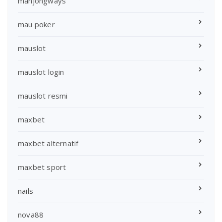
mahjongways
mau poker
mauslot
mauslot login
mauslot resmi
maxbet
maxbet alternatif
maxbet sport
nails
nova88