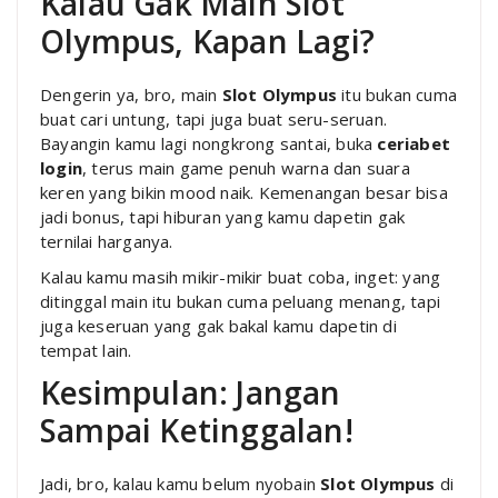
Kalau Gak Main Slot
Olympus, Kapan Lagi?
Dengerin ya, bro, main
Slot Olympus
itu bukan cuma
buat cari untung, tapi juga buat seru-seruan.
Bayangin kamu lagi nongkrong santai, buka
ceriabet
login
, terus main game penuh warna dan suara
keren yang bikin mood naik. Kemenangan besar bisa
jadi bonus, tapi hiburan yang kamu dapetin gak
ternilai harganya.
Kalau kamu masih mikir-mikir buat coba, inget: yang
ditinggal main itu bukan cuma peluang menang, tapi
juga keseruan yang gak bakal kamu dapetin di
tempat lain.
Kesimpulan: Jangan
Sampai Ketinggalan!
Jadi, bro, kalau kamu belum nyobain
Slot Olympus
di