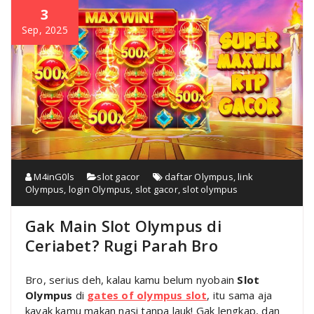
3
Sep, 2025
M4inG0ls
slot gacor
daftar Olympus
,
link
Olympus
,
login Olympus
,
slot gacor
,
slot olympus
Gak Main Slot Olympus di
Ceriabet? Rugi Parah Bro
Bro, serius deh, kalau kamu belum nyobain
Slot
Olympus
di
gates of olympus slot
, itu sama aja
kayak kamu makan nasi tanpa lauk! Gak lengkap, dan