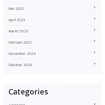
Mei 2025
April 2025
Maret 2025
Februari 2025
November 2024
Oktober 2024
Categories