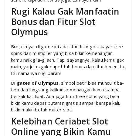
Rugi Kalau Gak Manfaatin
Bonus dan Fitur Slot
Olympus
Bro, nih ya, di game ini ada fitur-fitur gokil kayak free
spins dan multiplier yang bisa bikin kemenangan
kamu naik gila-gilaan. Tapi sayangnya, kalau kamu gak
main, ya jelas gak dapet tuh bonus dan fitur keren itu.
Itu namanya rugi parah!
Di
gates of Olympus
, simbol petir bisa muncul tiba-
tiba dan langsung kalikan kemenangan kamu sampai
berkali-kali lipat. Ada juga fitur free spins yang bisa
bikin kamu dapat putaran gratis sampai berapa kali,
bikin makin betah muter slot.
Kelebihan Ceriabet Slot
Online yang Bikin Kamu