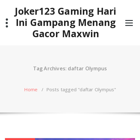
Skip
Joker123 Gaming Hari
to
content
Ini Gampang Menang
Gacor Maxwin
Tag Archives: daftar Olympus
Home
/
Posts tagged "daftar Olympus"