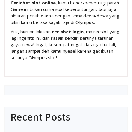
Ceriabet slot online
, kamu bener-bener rugi parah.
Game ini bukan cuma soal keberuntungan, tapi juga
hiburan penuh warna dengan tema dewa-dewa yang
bikin kamu berasa kayak raja di Olympus.
Yuk, buruan lakukan
ceriabet login
, mainin slot yang
lagi ngehits ini, dan rasain sendiri serunya taruhan
gaya dewa! Ingat, kesempatan gak datang dua kali,
jangan sampai deh kamu nyesel karena gak ikutan
serunya Olympus slot!
Recent Posts