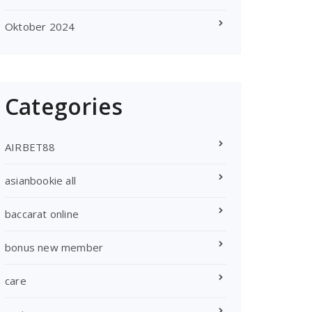
Oktober 2024
Categories
AIRBET88
asianbookie all
baccarat online
bonus new member
care