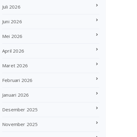
Juli 2026
Juni 2026
Mei 2026
April 2026
Maret 2026
Februari 2026
Januari 2026
Desember 2025
November 2025