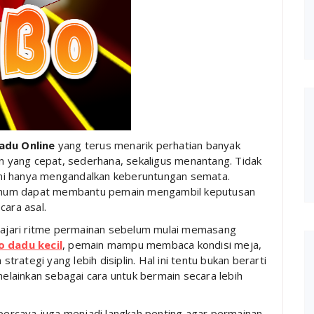
adu Online
yang terus menarik perhatian banyak
 yang cepat, sederhana, sekaligus menantang. Tidak
ni hanya mengandalkan keberuntungan semata.
umum dapat membantu pemain mengambil keputusan
cara asal.
ajari ritme permainan sebelum mulai memasang
o dadu kecil
, pemain mampu membaca kondisi meja,
ategi yang lebih disiplin. Hal ini tentu bukan berarti
lainkan sebagai cara untuk bermain secara lebih
ercaya juga menjadi langkah penting agar permainan