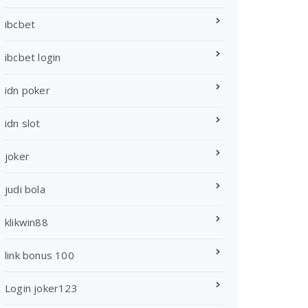
ibcbet
ibcbet login
idn poker
idn slot
joker
judi bola
klikwin88
link bonus 100
Login joker123