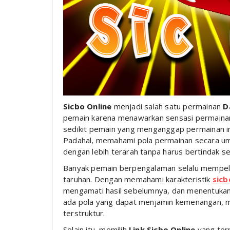
Sicbo Online
menjadi salah satu permainan
D
pemain karena menawarkan sensasi permainan
sedikit pemain yang menganggap permainan i
Padahal, memahami pola permainan secara 
dengan lebih terarah tanpa harus bertindak se
Banyak pemain berpengalaman selalu mempel
taruhan. Dengan memahami karakteristik
sicb
mengamati hasil sebelumnya, dan menentukan str
ada pola yang dapat menjamin kemenangan, me
terstruktur.
Selain itu, memilih
Link Sicbo Online
yang terp