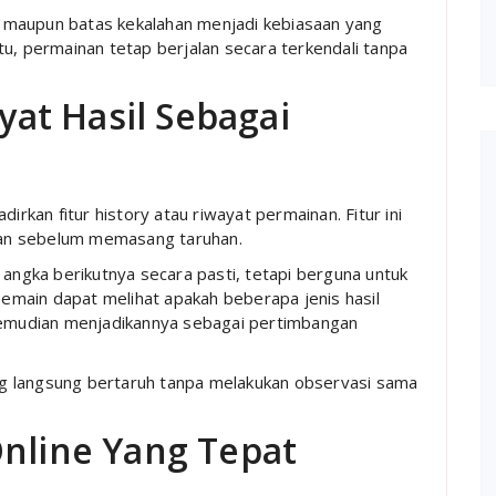
 maupun batas kekalahan menjadi kebiasaan yang
u, permainan tetap berjalan secara terkendali tanpa
at Hasil Sebagai
irkan fitur history atau riwayat permainan. Fitur ini
an sebelum memasang taruhan.
 angka berikutnya secara pasti, tetapi berguna untuk
 Pemain dapat melihat apakah beberapa jenis hasil
 kemudian menjadikannya sebagai pertimbangan
ding langsung bertaruh tanpa melakukan observasi sama
Online Yang Tepat