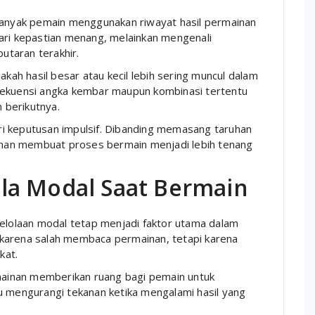
 banyak pemain menggunakan riwayat hasil permainan
ari kepastian menang, melainkan mengenali
taran terakhir.
h hasil besar atau kecil lebih sering muncul dalam
rekuensi angka kembar maupun kombinasi tertentu
 berikutnya.
i keputusan impulsif. Dibanding memasang taruhan
nan membuat proses bermain menjadi lebih tenang
la Modal Saat Bermain
gelolaan modal tetap menjadi faktor utama dalam
 karena salah membaca permainan, tetapi karena
kat.
ainan memberikan ruang bagi pemain untuk
u mengurangi tekanan ketika mengalami hasil yang