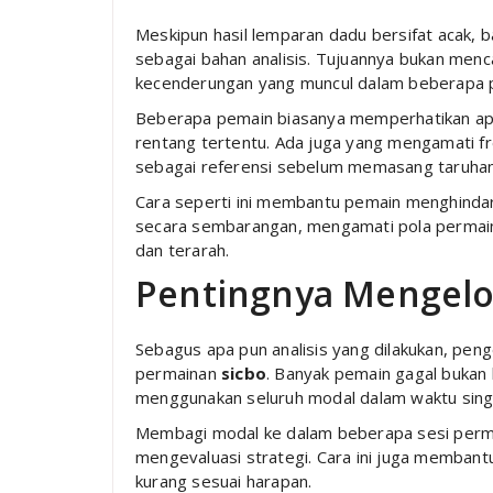
Meskipun hasil lemparan dadu bersifat acak,
sebagai bahan analisis. Tujuannya bukan menc
kecenderungan yang muncul dalam beberapa pu
Beberapa pemain biasanya memperhatikan apaka
rentang tertentu. Ada juga yang mengamati f
sebagai referensi sebelum memasang taruhan
Cara seperti ini membantu pemain menghindar
secara sembarangan, mengamati pola permai
dan terarah.
Pentingnya Mengelo
Sebagus apa pun analisis yang dilakukan, pen
permainan
sicbo
. Banyak pemain gagal bukan
menggunakan seluruh modal dalam waktu sing
Membagi modal ke dalam beberapa sesi perm
mengevaluasi strategi. Cara ini juga membant
kurang sesuai harapan.