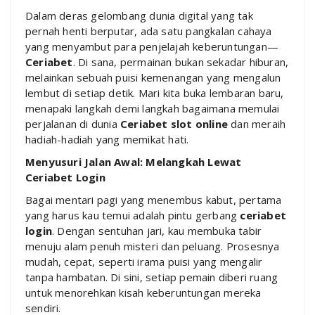
Dalam deras gelombang dunia digital yang tak
pernah henti berputar, ada satu pangkalan cahaya
yang menyambut para penjelajah keberuntungan—
Ceriabet
. Di sana, permainan bukan sekadar hiburan,
melainkan sebuah puisi kemenangan yang mengalun
lembut di setiap detik. Mari kita buka lembaran baru,
menapaki langkah demi langkah bagaimana memulai
perjalanan di dunia
Ceriabet slot online
dan meraih
hadiah-hadiah yang memikat hati.
Menyusuri Jalan Awal: Melangkah Lewat
Ceriabet Login
Bagai mentari pagi yang menembus kabut, pertama
yang harus kau temui adalah pintu gerbang
ceriabet
login
. Dengan sentuhan jari, kau membuka tabir
menuju alam penuh misteri dan peluang. Prosesnya
mudah, cepat, seperti irama puisi yang mengalir
tanpa hambatan. Di sini, setiap pemain diberi ruang
untuk menorehkan kisah keberuntungan mereka
sendiri.