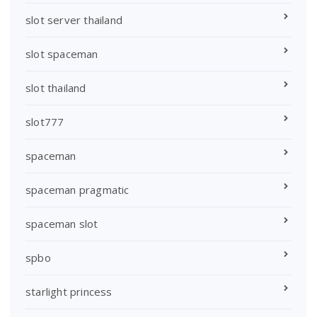
slot server thailand
slot spaceman
slot thailand
slot777
spaceman
spaceman pragmatic
spaceman slot
spbo
starlight princess