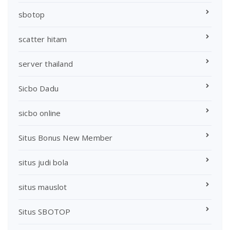
sbotop
scatter hitam
server thailand
Sicbo Dadu
sicbo online
Situs Bonus New Member
situs judi bola
situs mauslot
Situs SBOTOP