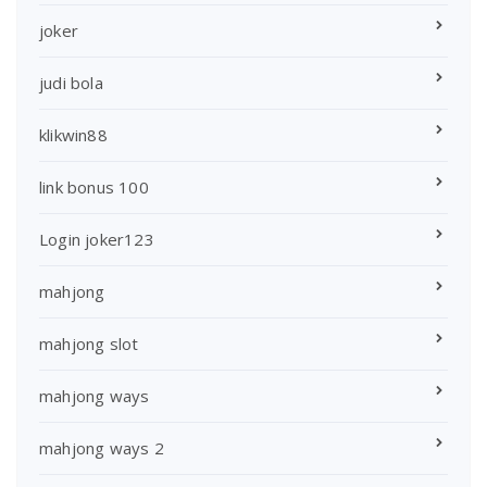
joker
judi bola
klikwin88
link bonus 100
Login joker123
mahjong
mahjong slot
mahjong ways
mahjong ways 2