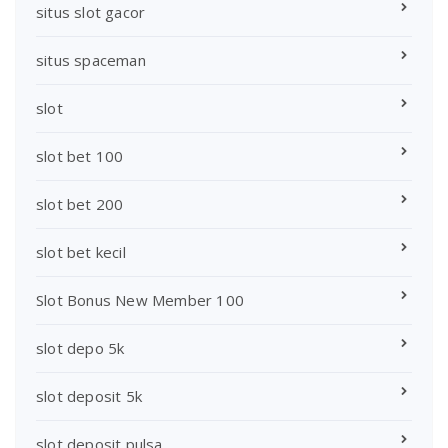
situs slot gacor
situs spaceman
slot
slot bet 100
slot bet 200
slot bet kecil
Slot Bonus New Member 100
slot depo 5k
slot deposit 5k
slot deposit pulsa