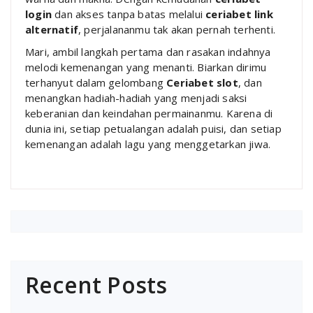
login
dan akses tanpa batas melalui
ceriabet link
alternatif
, perjalananmu tak akan pernah terhenti.
Mari, ambil langkah pertama dan rasakan indahnya
melodi kemenangan yang menanti. Biarkan dirimu
terhanyut dalam gelombang
Ceriabet slot
, dan
menangkan hadiah-hadiah yang menjadi saksi
keberanian dan keindahan permainanmu. Karena di
dunia ini, setiap petualangan adalah puisi, dan setiap
kemenangan adalah lagu yang menggetarkan jiwa.
Recent Posts