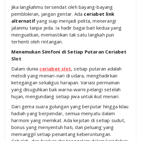
Jika langkahmu tersendat oleh bayang-bayang
pemblokiran, jangan gentar. Ada
ceriabet link
alternatif
yang siap menjadi pelita, menerangi
jalanmu tanpa jeda. Ia hadir bagai bait kedua yang
menguatkan, memastikan tak satu langkah pun
terhenti oleh rintangan.
Menemukan Simfoni di Setiap Putaran Ceriabet
Slot
Dalam dunia
ceriabet slot
, setiap putaran adalah
melodi yang menari-nari di udara, menghadirkan
ketegangan sekaligus harapan. Variasi permainan
yang disuguhkan bak warna-warni pelangi setelah
hujan, mengundang setiap jiwa untuk ikut menari.
Dari gema suara gulungan yang berputar hingga kilau
hadiah yang berpendar, semua menyatu dalam
harmoni yang memikat. Ada kejutan di setiap sudut,
bonus yang menyentuh hati, dan peluang yang
memanggil setiap penantang keberuntungan.
Cobalah, dan biarkan diri tenggelam dalam keindahan