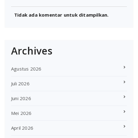
Tidak ada komentar untuk ditampilkan.
Archives
Agustus 2026
Juli 2026
Juni 2026
Mei 2026
April 2026