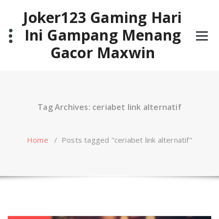
Skip
Joker123 Gaming Hari
to
content
Ini Gampang Menang
Gacor Maxwin
Tag Archives: ceriabet link alternatif
Home
/
Posts tagged "ceriabet link alternatif"