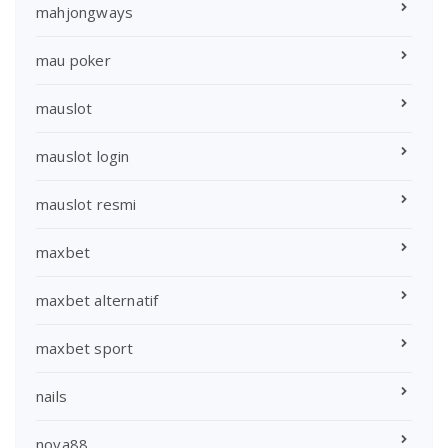
mahjongways
mau poker
mauslot
mauslot login
mauslot resmi
maxbet
maxbet alternatif
maxbet sport
nails
nova88