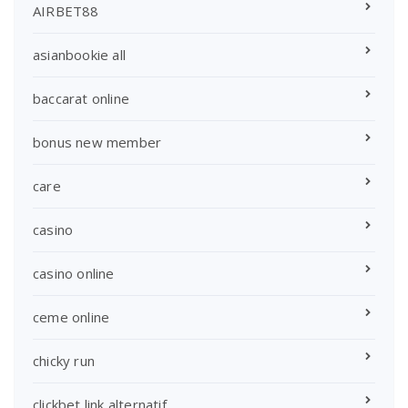
AIRBET88
asianbookie all
baccarat online
bonus new member
care
casino
casino online
ceme online
chicky run
clickbet link alternatif