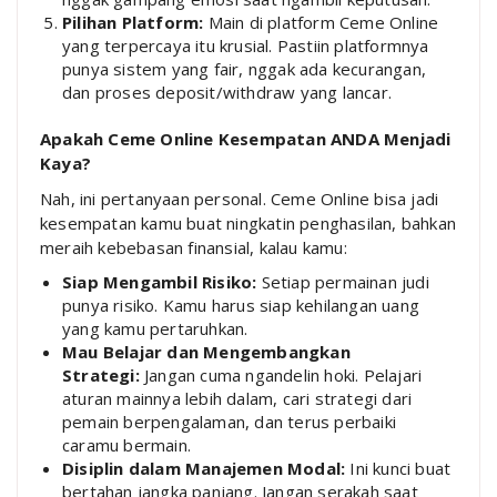
Pilihan Platform:
Main di platform Ceme Online
yang terpercaya itu krusial. Pastiin platformnya
punya sistem yang fair, nggak ada kecurangan,
dan proses deposit/withdraw yang lancar.
Apakah Ceme Online Kesempatan ANDA Menjadi
Kaya?
Nah, ini pertanyaan personal. Ceme Online bisa jadi
kesempatan kamu buat ningkatin penghasilan, bahkan
meraih kebebasan finansial, kalau kamu:
Siap Mengambil Risiko:
Setiap permainan judi
punya risiko. Kamu harus siap kehilangan uang
yang kamu pertaruhkan.
Mau Belajar dan Mengembangkan
Strategi:
Jangan cuma ngandelin hoki. Pelajari
aturan mainnya lebih dalam, cari strategi dari
pemain berpengalaman, dan terus perbaiki
caramu bermain.
Disiplin dalam Manajemen Modal:
Ini kunci buat
bertahan jangka panjang. Jangan serakah saat