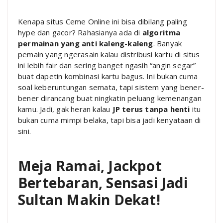
Kenapa situs Ceme Online ini bisa dibilang paling
hype dan gacor? Rahasianya ada di
algoritma
permainan yang anti kaleng-kaleng
. Banyak
pemain yang ngerasain kalau distribusi kartu di situs
ini lebih fair dan sering banget ngasih “angin segar”
buat dapetin kombinasi kartu bagus. Ini bukan cuma
soal keberuntungan semata, tapi sistem yang bener-
bener dirancang buat ningkatin peluang kemenangan
kamu. Jadi, gak heran kalau
JP terus tanpa henti
itu
bukan cuma mimpi belaka, tapi bisa jadi kenyataan di
sini.
Meja Ramai, Jackpot
Bertebaran, Sensasi Jadi
Sultan Makin Dekat!