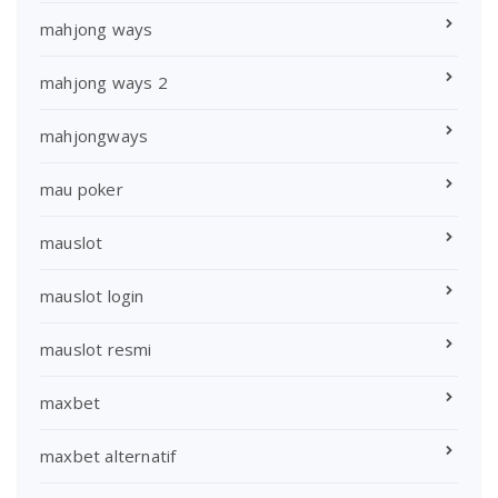
mahjong ways
mahjong ways 2
mahjongways
mau poker
mauslot
mauslot login
mauslot resmi
maxbet
maxbet alternatif