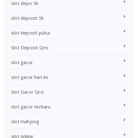
slot depo 5k
slot deposit 5k
slot deposit pulsa
Slot Deposit Qris
slot gacor
slot gacor hari ini
Slot Gacor Qris
slot gacor terbaru
slot mahjong
slot online