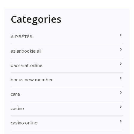
Categories
AIRBET88
asianbookie all
baccarat online
bonus new member
care
casino
casino online