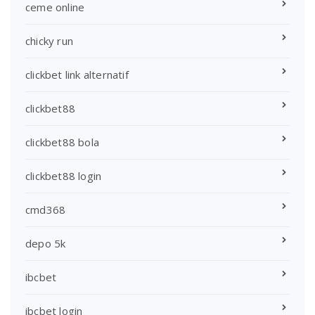
ceme online
chicky run
clickbet link alternatif
clickbet88
clickbet88 bola
clickbet88 login
cmd368
depo 5k
ibcbet
ibcbet login