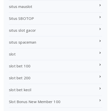
situs mauslot
Situs SBOTOP
situs slot gacor
situs spaceman
slot
slot bet 100
slot bet 200
slot bet kecil
Slot Bonus New Member 100