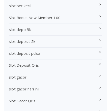
slot bet kecil
Slot Bonus New Member 100
slot depo 5k
slot deposit 5k
slot deposit pulsa
Slot Deposit Qris
slot gacor
slot gacor hari ini
Slot Gacor Qris