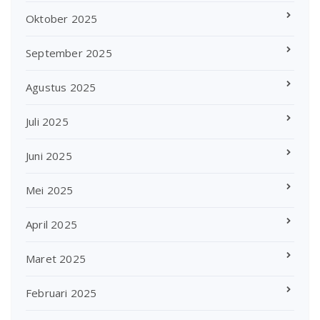
Oktober 2025
September 2025
Agustus 2025
Juli 2025
Juni 2025
Mei 2025
April 2025
Maret 2025
Februari 2025