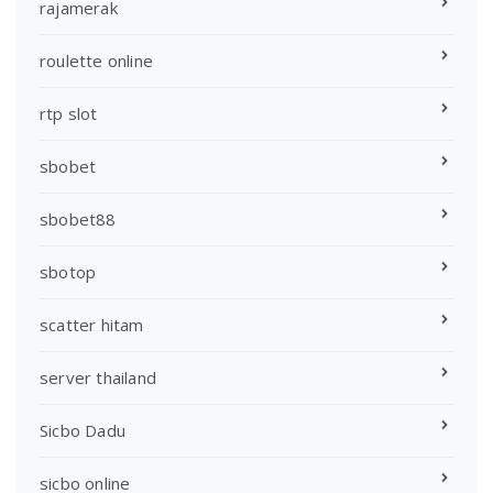
rajamerak
roulette online
rtp slot
sbobet
sbobet88
sbotop
scatter hitam
server thailand
Sicbo Dadu
sicbo online