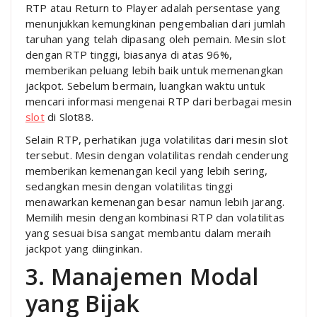
RTP atau Return to Player adalah persentase yang
menunjukkan kemungkinan pengembalian dari jumlah
taruhan yang telah dipasang oleh pemain. Mesin slot
dengan RTP tinggi, biasanya di atas 96%,
memberikan peluang lebih baik untuk memenangkan
jackpot. Sebelum bermain, luangkan waktu untuk
mencari informasi mengenai RTP dari berbagai mesin
slot
di Slot88.
Selain RTP, perhatikan juga volatilitas dari mesin slot
tersebut. Mesin dengan volatilitas rendah cenderung
memberikan kemenangan kecil yang lebih sering,
sedangkan mesin dengan volatilitas tinggi
menawarkan kemenangan besar namun lebih jarang.
Memilih mesin dengan kombinasi RTP dan volatilitas
yang sesuai bisa sangat membantu dalam meraih
jackpot yang diinginkan.
3. Manajemen Modal
yang Bijak