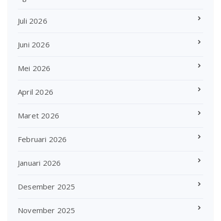
Juli 2026
Juni 2026
Mei 2026
April 2026
Maret 2026
Februari 2026
Januari 2026
Desember 2025
November 2025