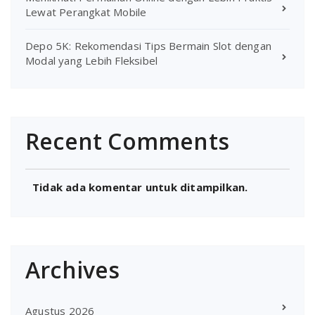
Lewat Perangkat Mobile
Depo 5K: Rekomendasi Tips Bermain Slot dengan
Modal yang Lebih Fleksibel
Recent Comments
Tidak ada komentar untuk ditampilkan.
Archives
Agustus 2026