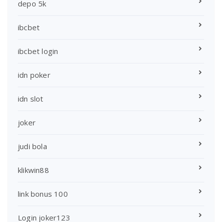
depo 5k
ibcbet
ibcbet login
idn poker
idn slot
joker
judi bola
klikwin88
link bonus 100
Login joker123