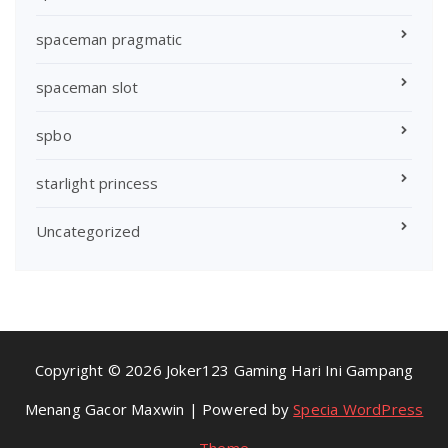
spaceman pragmatic
spaceman slot
spbo
starlight princess
Uncategorized
Copyright © 2026 Joker123 Gaming Hari Ini Gampang
Menang Gacor Maxwin | Powered by
Specia WordPress
Theme