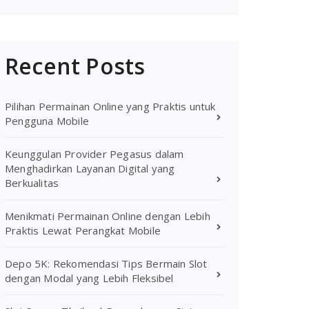
Recent Posts
Pilihan Permainan Online yang Praktis untuk
Pengguna Mobile
Keunggulan Provider Pegasus dalam
Menghadirkan Layanan Digital yang
Berkualitas
Menikmati Permainan Online dengan Lebih
Praktis Lewat Perangkat Mobile
Depo 5K: Rekomendasi Tips Bermain Slot
dengan Modal yang Lebih Fleksibel