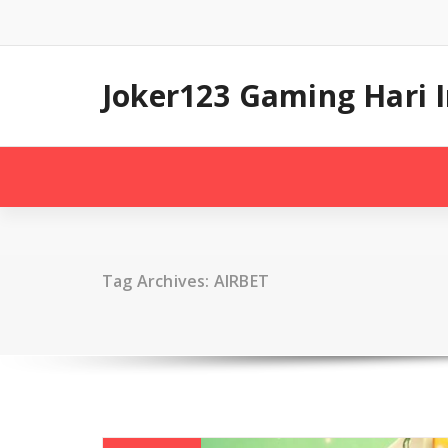
Skip
to
content
Joker123 Gaming Hari
Tag Archives: AIRBET