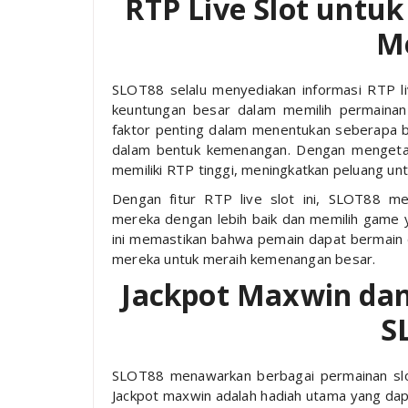
RTP Live Slot untu
M
SLOT88 selalu menyediakan informasi RTP li
keuntungan besar dalam memilih permainan
faktor penting dalam menentukan seberapa b
dalam bentuk kemenangan. Dengan mengetah
memiliki RTP tinggi, meningkatkan peluang un
Dengan fitur RTP live slot ini, SLOT88 
mereka dengan lebih baik dan memilih game 
ini memastikan bahwa pemain dapat bermain 
mereka untuk meraih kemenangan besar.
Jackpot Maxwin dan
S
SLOT88 menawarkan berbagai permainan slo
Jackpot maxwin adalah hadiah utama yang dap