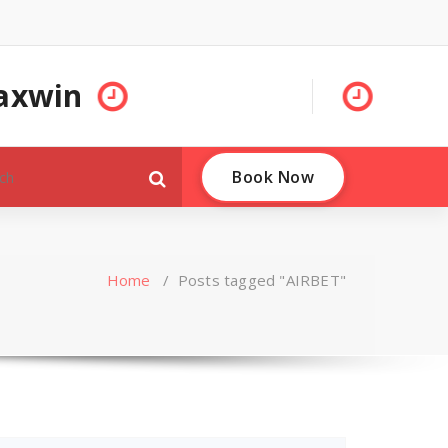
axwin
Book Now
Home
/
Posts tagged "AIRBET"