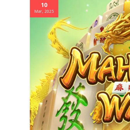
10
Mar, 2025