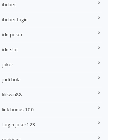
ibcbet
ibcbet login
idn poker
idn slot
joker
judi bola
klikwin88
link bonus 100
Login joker123
mahjong