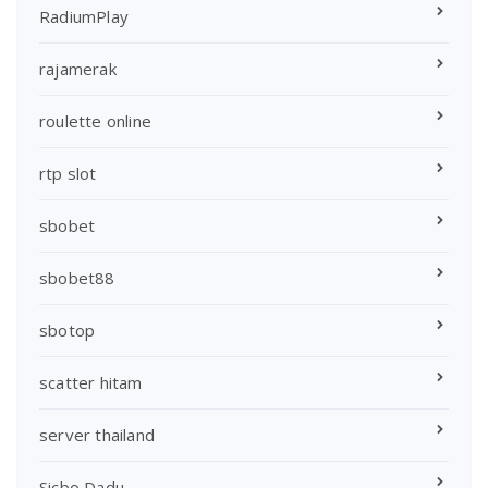
RadiumPlay
rajamerak
roulette online
rtp slot
sbobet
sbobet88
sbotop
scatter hitam
server thailand
Sicbo Dadu