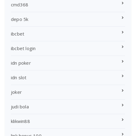
cmd368
depo 5k
ibcbet
ibcbet login
idn poker
idn slot
joker
judi bola
klikwin88
link bonus 100