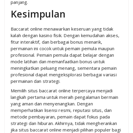
panjang.
Kesimpulan
Baccarat online menawarkan keseruan yang tidak
kalah dengan kasino fisik. Dengan kemudahan akses,
fitur interaktif, dan berbagai bonus menarik,
permainan ini cocok untuk pemain pemula maupun
profesional. Pemain pemula dapat belajar dengan
mode latihan dan memanfaatkan bonus untuk
meningkatkan peluang menang, sementara pemain
profesional dapat mengeksplorasi berbagai variasi
permainan dan strategi.
Memilih situs baccarat online terpercaya menjadi
langkah pertama untuk meraih pengalaman bermain
yang aman dan menyenangkan. Dengan
memperhatikan lisensi resmi, reputasi situs, dan
metode pembayaran, pemain dapat fokus pada
strategi dan hiburan. Akhirnya, tidak mengherankan
jika situs baccarat online menjadi pilihan populer bagi