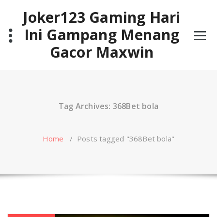
Skip
Joker123 Gaming Hari
to
content
Ini Gampang Menang
Gacor Maxwin
Tag Archives: 368Bet bola
Home
/
Posts tagged "368Bet bola"