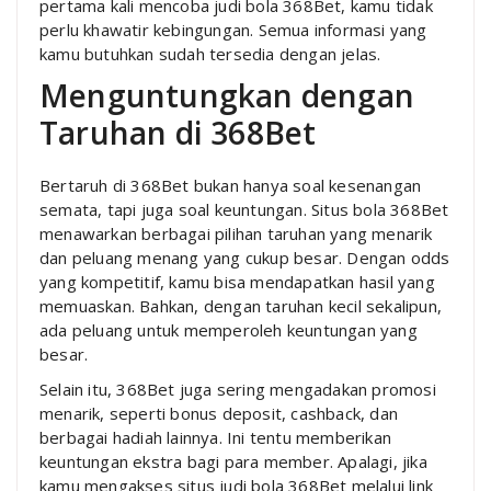
pertama kali mencoba judi bola 368Bet, kamu tidak
perlu khawatir kebingungan. Semua informasi yang
kamu butuhkan sudah tersedia dengan jelas.
Menguntungkan dengan
Taruhan di 368Bet
Bertaruh di 368Bet bukan hanya soal kesenangan
semata, tapi juga soal keuntungan. Situs bola 368Bet
menawarkan berbagai pilihan taruhan yang menarik
dan peluang menang yang cukup besar. Dengan odds
yang kompetitif, kamu bisa mendapatkan hasil yang
memuaskan. Bahkan, dengan taruhan kecil sekalipun,
ada peluang untuk memperoleh keuntungan yang
besar.
Selain itu, 368Bet juga sering mengadakan promosi
menarik, seperti bonus deposit, cashback, dan
berbagai hadiah lainnya. Ini tentu memberikan
keuntungan ekstra bagi para member. Apalagi, jika
kamu mengakses situs judi bola 368Bet melalui link