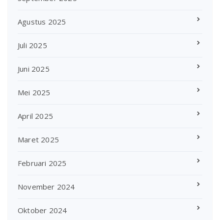
Agustus 2025
Juli 2025
Juni 2025
Mei 2025
April 2025
Maret 2025
Februari 2025
November 2024
Oktober 2024