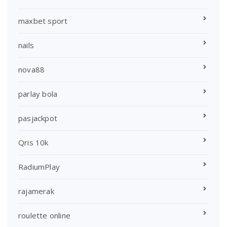
maxbet sport
nails
nova88
parlay bola
pasjackpot
Qris 10k
RadiumPlay
rajamerak
roulette online