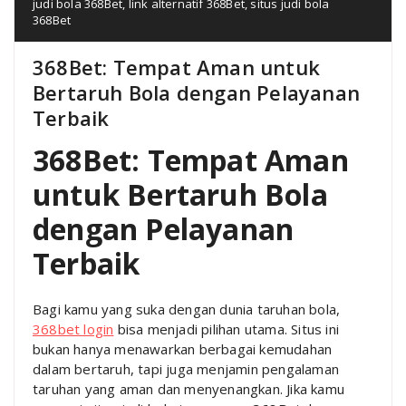
judi bola 368Bet
,
link alternatif 368Bet
,
situs judi bola
368Bet
368Bet: Tempat Aman untuk
Bertaruh Bola dengan Pelayanan
Terbaik
368Bet: Tempat Aman
untuk Bertaruh Bola
dengan Pelayanan
Terbaik
Bagi kamu yang suka dengan dunia taruhan bola,
368bet login
bisa menjadi pilihan utama. Situs ini
bukan hanya menawarkan berbagai kemudahan
dalam bertaruh, tapi juga menjamin pengalaman
taruhan yang aman dan menyenangkan. Jika kamu