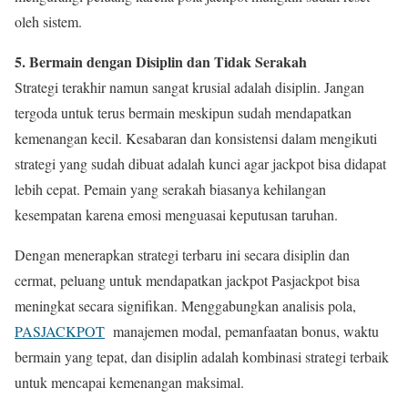
oleh sistem.
5. Bermain dengan Disiplin dan Tidak Serakah
Strategi terakhir namun sangat krusial adalah disiplin. Jangan
tergoda untuk terus bermain meskipun sudah mendapatkan
kemenangan kecil. Kesabaran dan konsistensi dalam mengikuti
strategi yang sudah dibuat adalah kunci agar jackpot bisa didapat
lebih cepat. Pemain yang serakah biasanya kehilangan
kesempatan karena emosi menguasai keputusan taruhan.
Dengan menerapkan strategi terbaru ini secara disiplin dan
cermat, peluang untuk mendapatkan jackpot Pasjackpot bisa
meningkat secara signifikan. Menggabungkan analisis pola,
PASJACKPOT
manajemen modal, pemanfaatan bonus, waktu
bermain yang tepat, dan disiplin adalah kombinasi strategi terbaik
untuk mencapai kemenangan maksimal.