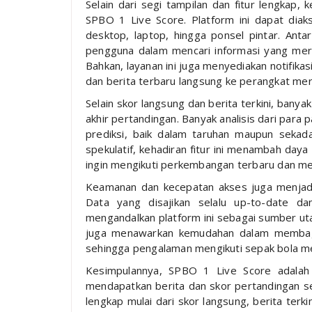
Selain dari segi tampilan dan fitur lengkap
SPBO 1 Live Score. Platform ini dapat diak
desktop, laptop, hingga ponsel pintar. Ant
pengguna dalam mencari informasi yang mere
Bahkan, layanan ini juga menyediakan notifik
dan berita terbaru langsung ke perangkat mer
Selain skor langsung dan berita terkini, banya
akhir pertandingan. Banyak analisis dari pa
prediksi, baik dalam taruhan maupun sekada
spekulatif, kehadiran fitur ini menambah day
ingin mengikuti perkembangan terbaru dan m
Keamanan dan kecepatan akses juga menjadi 
Data yang disajikan selalu up-to-date d
mengandalkan platform ini sebagai sumber utam
juga menawarkan kemudahan dalam membagik
sehingga pengalaman mengikuti sepak bola men
Kesimpulannya, SPBO 1 Live Score adalah p
mendapatkan berita dan skor pertandingan sec
lengkap mulai dari skor langsung, berita terk