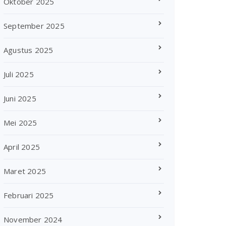
Oktober 2025
September 2025
Agustus 2025
Juli 2025
Juni 2025
Mei 2025
April 2025
Maret 2025
Februari 2025
November 2024