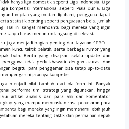
Tidak hanya liga domestik seperti Liga Indonesia, Liga
 juga kompetisi internasional seperti Piala Dunia, Liga
Dengan tampilan yang mudah dipahami, pengguna dapat
 serta statistik penting seperti penguasaan bola, jumlah
ng. Hal ini sangat membantu bagi mereka yang ingin
ime tanpa harus menonton langsung di televisi.
aru juga menjadi bagian penting dari layanan SPBO 1.
emain kunci, taktik pelatih, serta berbagai rumor yang
pak bola. Berita yang disajikan selalu update dan
 pengguna tidak perlu khawatir dengan akurasi dan
engan begitu, para penggemar bisa tetap up-to-date
a mempengaruhi jalannya kompetisi.
juga menjadi nilai tambah dari platform ini. Banyak
enai performa tim, strategi yang digunakan, hingga
lalui artikel analisis dari para ahli dan komentator
lengkap yang mampu memuaskan rasa penasaran para
membantu bagi mereka yang ingin memahami lebih jauh
getahuan mereka tentang taktik dan permainan sepak