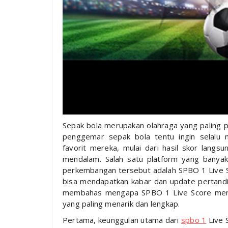
Sepak bola merupakan olahraga yang paling po
penggemar sepak bola tentu ingin selalu m
favorit mereka, mulai dari hasil skor langsu
mendalam. Salah satu platform yang banyak
perkembangan tersebut adalah SPBO 1 Live S
bisa mendapatkan kabar dan update pertanding
membahas mengapa SPBO 1 Live Score menjad
yang paling menarik dan lengkap.
Pertama, keunggulan utama dari
spbo 1
Live 