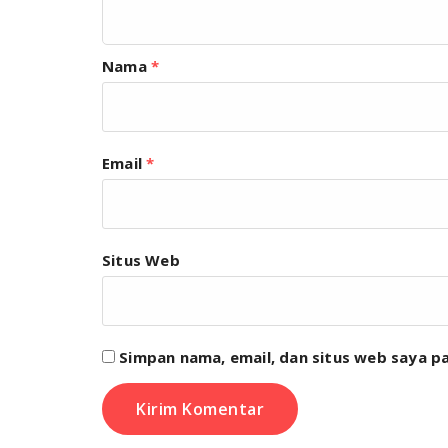
Nama
*
Email
*
Situs Web
Simpan nama, email, dan situs web saya p