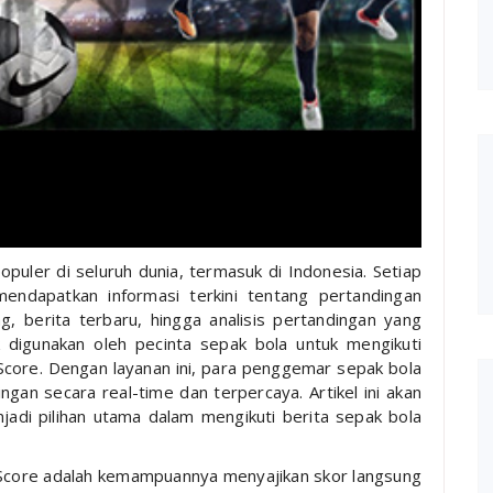
puler di seluruh dunia, termasuk di Indonesia. Setiap
endapatkan informasi terkini tentang pertandingan
ng, berita terbaru, hingga analisis pertandingan yang
 digunakan oleh pecinta sepak bola untuk mengikuti
core. Dengan layanan ini, para penggemar sepak bola
an secara real-time dan terpercaya. Artikel ini akan
i pilihan utama dalam mengikuti berita sepak bola
Score adalah kemampuannya menyajikan skor langsung