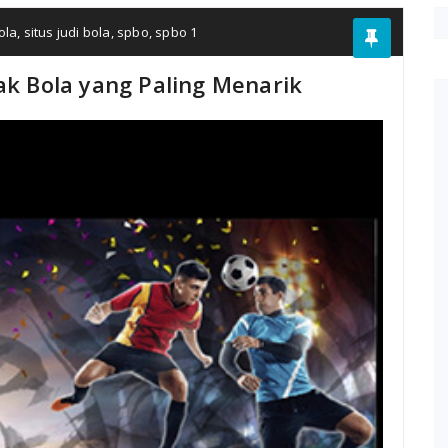
ola
,
situs judi bola
,
spbo
,
spbo 1
ak Bola yang Paling Menarik