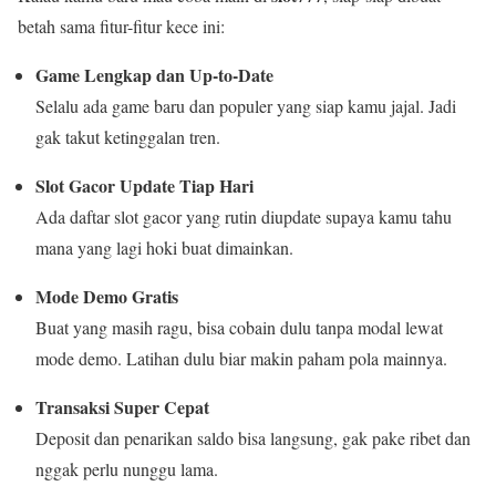
betah sama fitur-fitur kece ini:
Game Lengkap dan Up-to-Date
Selalu ada game baru dan populer yang siap kamu jajal. Jadi
gak takut ketinggalan tren.
Slot Gacor Update Tiap Hari
Ada daftar slot gacor yang rutin diupdate supaya kamu tahu
mana yang lagi hoki buat dimainkan.
Mode Demo Gratis
Buat yang masih ragu, bisa cobain dulu tanpa modal lewat
mode demo. Latihan dulu biar makin paham pola mainnya.
Transaksi Super Cepat
Deposit dan penarikan saldo bisa langsung, gak pake ribet dan
nggak perlu nunggu lama.