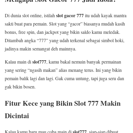
slot gacor 777
Di dunia slot online, istilah
itu udah kayak mantra
sakti buat para pemain. Slot yang “gacor” biasanya mudah kasih
bonus, free spin, dan jackpot yang bikin saldo kamu meledak.
Ditambah angka “777” yang udah terkenal sebagai simbol hoki,
jadinya makin semangat deh mainnya.
slot777
Kalau main di
, kamu bakal nemuin banyak permainan
yang sering “ngasih makan” alias menang terus. Ini yang bikin
pemain balik lagi dan lagi. Gak cuma untung, tapi juga seru dan
gak bikin bosen.
Fitur Kece yang Bikin Slot 777 Makin
Dicintai
slot777
Kalau kamu baru mau coba main di
, siap-siap dibuat