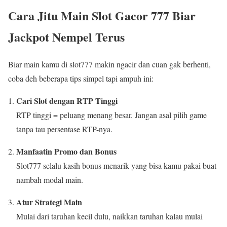
Cara Jitu Main Slot Gacor 777 Biar
Jackpot Nempel Terus
Biar main kamu di slot777 makin ngacir dan cuan gak berhenti,
coba deh beberapa tips simpel tapi ampuh ini:
Cari Slot dengan RTP Tinggi
RTP tinggi = peluang menang besar. Jangan asal pilih game
tanpa tau persentase RTP-nya.
Manfaatin Promo dan Bonus
Slot777 selalu kasih bonus menarik yang bisa kamu pakai buat
nambah modal main.
Atur Strategi Main
Mulai dari taruhan kecil dulu, naikkan taruhan kalau mulai