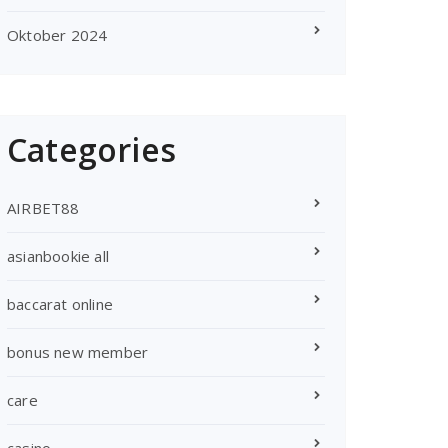
Oktober 2024
Categories
AIRBET88
asianbookie all
baccarat online
bonus new member
care