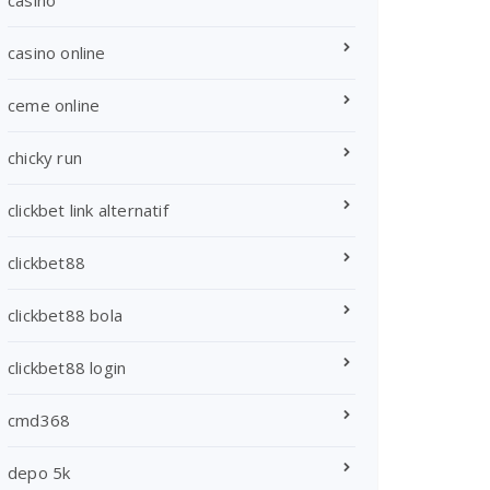
casino
casino online
ceme online
chicky run
clickbet link alternatif
clickbet88
clickbet88 bola
clickbet88 login
cmd368
depo 5k