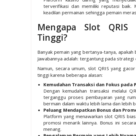
terverifikasi dan memiliki reputasi bai
keadilan permainan sehingga pemain mera
Mengapa Slot QRIS 
Tinggi?
Banyak pemain yang bertanya-tanya, apakah be
Jawabannya adalah: tergantung pada strategi
Namun, secara umum, slot QRIS yang gacor 
tinggi karena beberapa alasan:
Kemudahan Transaksi dan Fokus pada 
Dengan kemudahan transaksi melalui QR
terganggu proses pembayaran yang rumi
bermain dalam waktu lebih lama dan lebih 
Peluang Mendapatkan Bonus dan Prom
Platform yang menawarkan slot QRIS bias
promosi menarik lainnya. Bonus ini seca
menang.
Pengalaman Bermain yang Lebih Nyam