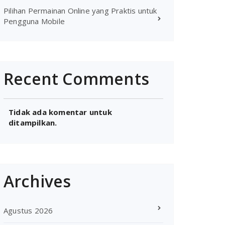
Pilihan Permainan Online yang Praktis untuk
Pengguna Mobile
Recent Comments
Tidak ada komentar untuk
ditampilkan.
Archives
Agustus 2026