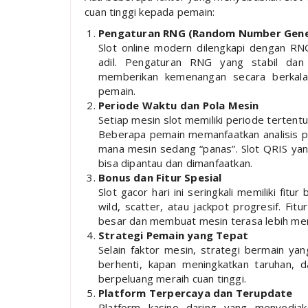
cuan tinggi kepada pemain:
Pengaturan RNG (Random Number Gener
Slot online modern dilengkapi dengan RN
adil. Pengaturan RNG yang stabil da
memberikan kemenangan secara berkala 
pemain.
Periode Waktu dan Pola Mesin
Setiap mesin slot memiliki periode terte
Beberapa pemain memanfaatkan analisis po
mana mesin sedang “panas”. Slot QRIS yang
bisa dipantau dan dimanfaatkan.
Bonus dan Fitur Spesial
Slot gacor hari ini seringkali memiliki fitu
wild, scatter, atau jackpot progresif. F
besar dan membuat mesin terasa lebih me
Strategi Pemain yang Tepat
Selain faktor mesin, strategi bermain ya
berhenti, kapan meningkatkan taruhan, 
berpeluang meraih cuan tinggi.
Platform Terpercaya dan Terupdate
Platform kasino daring yang menyediak