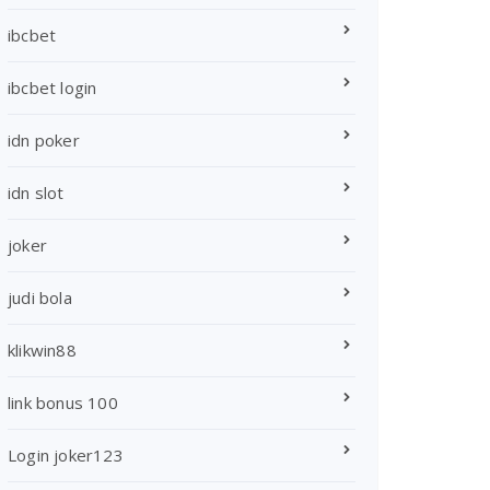
ibcbet
ibcbet login
idn poker
idn slot
joker
judi bola
klikwin88
link bonus 100
Login joker123