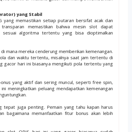
ator) yang Stabil
G yang memastikan setiap putaran bersifat acak dan
n transparan memastikan bahwa mesin slot dapat
sesuai algoritma tertentu yang bisa dioptimalkan
ntu di mana mereka cenderung memberikan kemenangan.
la dan waktu tertentu, misalnya saat jam tertentu di
 gacor hari ini biasanya mengikuti pola tertentu yang
r bonus yang aktif dan sering muncul, seperti free spin,
itur ini meningkatkan peluang mendapatkan kemenangan
nguntungkan.
ng tepat juga penting. Pemain yang tahu kapan harus
dan bagaimana memanfaatkan fitur bonus akan lebih
an slot QRIS hari ini yang gacor biasanya sudah