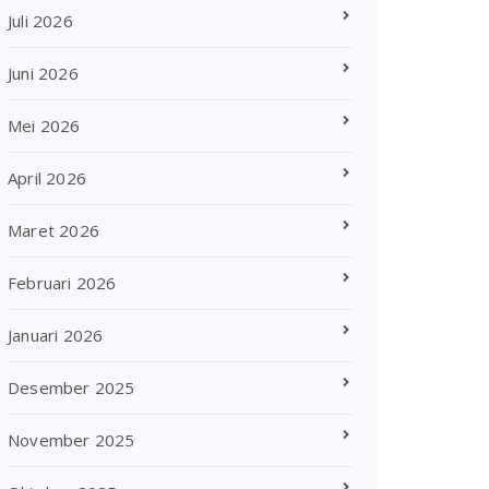
Juli 2026
Juni 2026
Mei 2026
April 2026
Maret 2026
Februari 2026
Januari 2026
Desember 2025
November 2025