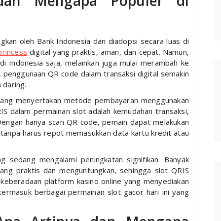
dan Mengapa Populer di
kan oleh Bank Indonesia dan diadopsi secara luas di
princess
digital yang praktis, aman, dan cepat. Namun,
di Indonesia saja, melainkan juga mulai merambah ke
d, penggunaan QR code dalam transaksi digital semakin
 daring.
e yang menyertakan metode pembayaran menggunakan
S dalam permainan slot adalah kemudahan transaksi,
Dengan hanya scan QR code, pemain dapat melakukan
tanpa harus repot memasukkan data kartu kredit atau
ring sedang mengalami peningkatan signifikan. Banyak
ang praktis dan menguntungkan, sehingga slot QRIS
leh keberadaan platform kasino online yang menyediakan
ermasuk berbagai permainan slot gacor hari ini yang