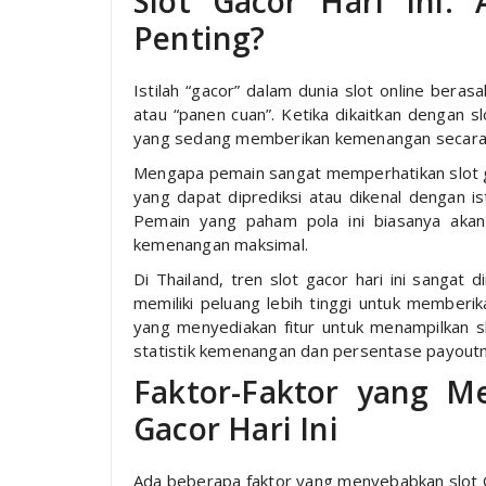
Slot Gacor Hari Ini:
Penting?
Istilah “gacor” dalam dunia slot online bera
atau “panen cuan”. Ketika dikaitkan dengan slo
yang sedang memberikan kemenangan secara k
Mengapa pemain sangat memperhatikan slot gac
yang dapat diprediksi atau dikenal dengan is
Pemain yang paham pola ini biasanya aka
kemenangan maksimal.
Di Thailand, tren slot gacor hari ini sangat
memiliki peluang lebih tinggi untuk memberi
yang menyediakan fitur untuk menampilkan s
statistik kemenangan dan persentase payoutn
Faktor-Faktor yang M
Gacor Hari Ini
Ada beberapa faktor yang menyebabkan slot Q