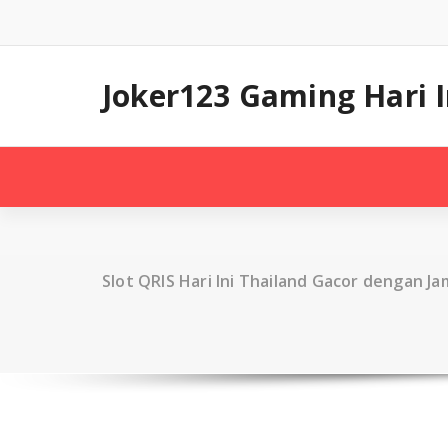
Skip
to
content
Joker123 Gaming Hari
Slot QRIS Hari Ini Thailand Gacor dengan J