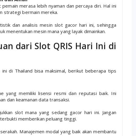
pemain merasa lebih nyaman dan percaya diri. Hal ini
n strategi bermain mereka.
tik dan analisis mesin slot gacor hari ini, sehingga
tuk menentukan mesin mana yang layak dimainkan.
n dari Slot QRIS Hari Ini di
i ini di Thailand bisa maksimal, berikut beberapa tips
e yang memiliki lisensi resmi dan reputasi baik. Ini
an dan keamanan data transaksi.
jukkan slot mana yang sedang gacor hari ini. Jangan
terbukti memberikan peluang tinggi.
lu serakah. Manajemen modal yang baik akan membantu