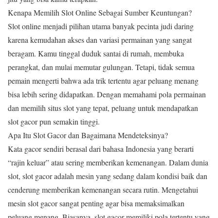
Kenapa Memilih Slot Online Sebagai Sumber Keuntungan?
Slot online menjadi pilihan utama banyak pecinta judi daring
karena kemudahan akses dan variasi permainan yang sangat
beragam. Kamu tinggal duduk santai di rumah, membuka
perangkat, dan mulai memutar gulungan. Tetapi, tidak semua
pemain mengerti bahwa ada trik tertentu agar peluang menang
bisa lebih sering didapatkan. Dengan memahami pola permainan
dan memilih situs slot yang tepat, peluang untuk mendapatkan
slot gacor pun semakin tinggi.
Apa Itu Slot Gacor dan Bagaimana Mendeteksinya?
Kata gacor sendiri berasal dari bahasa Indonesia yang berarti
“rajin keluar” atau sering memberikan kemenangan. Dalam dunia
slot, slot gacor adalah mesin yang sedang dalam kondisi baik dan
cenderung memberikan kemenangan secara rutin. Mengetahui
mesin slot gacor sangat penting agar bisa memaksimalkan
peluang menang. Biasanya, slot gacor memiliki pola tertentu yang