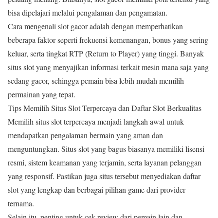
bisa dipelajari melalui pengalaman dan pengamatan.
Cara mengenali slot gacor adalah dengan memperhatikan
beberapa faktor seperti frekuensi kemenangan, bonus yang sering
keluar, serta tingkat RTP (Return to Player) yang tinggi. Banyak
situs slot yang menyajikan informasi terkait mesin mana saja yang
sedang gacor, sehingga pemain bisa lebih mudah memilih
permainan yang tepat.
Tips Memilih Situs Slot Terpercaya dan Daftar Slot Berkualitas
Memilih situs slot terpercaya menjadi langkah awal untuk
mendapatkan pengalaman bermain yang aman dan
menguntungkan. Situs slot yang bagus biasanya memiliki lisensi
resmi, sistem keamanan yang terjamin, serta layanan pelanggan
yang responsif. Pastikan juga situs tersebut menyediakan daftar
slot yang lengkap dan berbagai pilihan game dari provider
ternama.
Selain itu, penting untuk cek review dari pemain lain dan