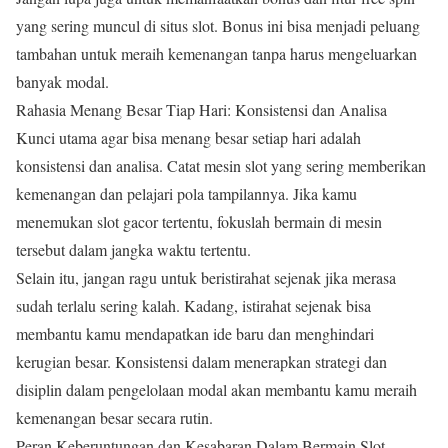
yang sering muncul di situs slot. Bonus ini bisa menjadi peluang
tambahan untuk meraih kemenangan tanpa harus mengeluarkan
banyak modal.
Rahasia Menang Besar Tiap Hari: Konsistensi dan Analisa
Kunci utama agar bisa menang besar setiap hari adalah
konsistensi dan analisa. Catat mesin slot yang sering memberikan
kemenangan dan pelajari pola tampilannya. Jika kamu
menemukan slot gacor tertentu, fokuslah bermain di mesin
tersebut dalam jangka waktu tertentu.
Selain itu, jangan ragu untuk beristirahat sejenak jika merasa
sudah terlalu sering kalah. Kadang, istirahat sejenak bisa
membantu kamu mendapatkan ide baru dan menghindari
kerugian besar. Konsistensi dalam menerapkan strategi dan
disiplin dalam pengelolaan modal akan membantu kamu meraih
kemenangan besar secara rutin.
Peran Keberuntungan dan Kesabaran Dalam Bermain Slot