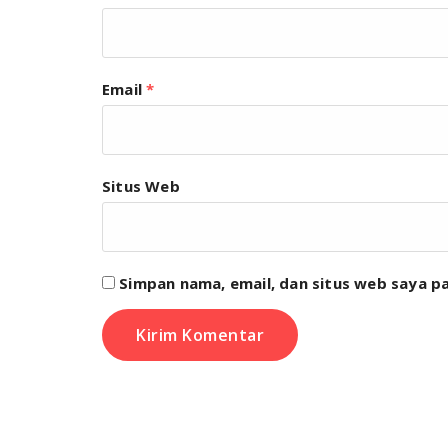
Email
*
Situs Web
Simpan nama, email, dan situs web saya p