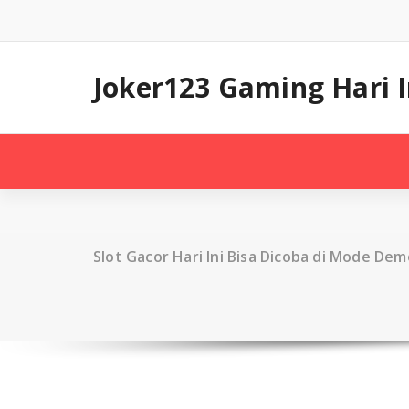
Skip
to
content
Joker123 Gaming Hari
Slot Gacor Hari Ini Bisa Dicoba di Mode De