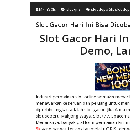
M4inG0ls
slot qris
slot depo 5k
,
slot dep
Slot Gacor Hari Ini Bisa Dic
Slot Gacor Hari I
Demo, La
Industri permainan slot online semakin menar
menawarkan keseruan dan peluang untuk mena
diperbincangkan adalah slot gacor. Jika Anda 
slot seperti Mahjong Ways, Slot777, Spaceman,
Menariknya, banyak platform permainan kini
5k
yang sangat terjangkau melalui QRIS, denga