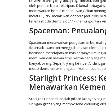
ini dikenal dengan grafis yang menarik dan 
oleh pemain baru sekalipun. Dikenal sebagai s
menawarkan bonus menarik yang akan mening
melalui QRIS, melakukan deposit jadi lebih pra
karena mode demo Slot777 memungkinkan Anda
Spaceman: Petualan
Spaceman menawarkan pengalaman bermain y
futuristik. Game ini menggabungkan elemen p
berusaha mendapatkan koin sebanyak mungkin
memukau dan mekanisme permainan yang menan
banyak orang. Seperti yang lainnya, Anda jug
mode demo untuk mengasah kemampuan sebel
Starlight Princess: 
Menawarkan Kemen
Starlight Princess adalah pilihan lainnya yan
Dengan grafis yang mempesona didukung oleh 