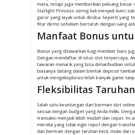
mata, tetapi juga memberikan peluang besar
Starlight Princess sering kali menjadi kunci 
gacor yang layak untuk dicoba. Seperti yang
fitur demo sebelum bertaruh dengan uang asli
Manfaat Bonus unt
Bonus yang ditawarkan bagi member baru juga 
Dengan mendaftar di situs slot terpercaya,
tawaran menarik yang bisa dimanfaatkan untu
biasanya datang dalam bentuk deposit tamba
untuk mengeksplorasi lebih banyak game tanpa
Fleksibilitas Taruha
Salah satu keuntungan dari bermain slot onlin
sesuai dengan budget yang Anda miliki. Denga
transaksi menjadi lebih mudah dan cepat. Ini 
mereka yang tidak ingin repot dengan transfer
dan bermain dengan taruhan kecil, mulai dari 