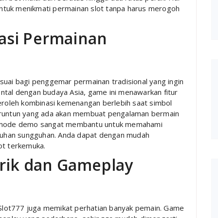
ntuk menikmati permainan slot tanpa harus merogoh
asi Permainan
suai bagi penggemar permainan tradisional yang ingin
ntal dengan budaya Asia, game ini menawarkan fitur
oleh kombinasi kemenangan berlebih saat simbol
beruntun yang ada akan membuat pengalaman bermain
ur mode demo sangat membantu untuk memahami
uhan sungguhan. Anda dapat dengan mudah
ot terkemuka.
arik dan Gameplay
, Slot777 juga memikat perhatian banyak pemain. Game