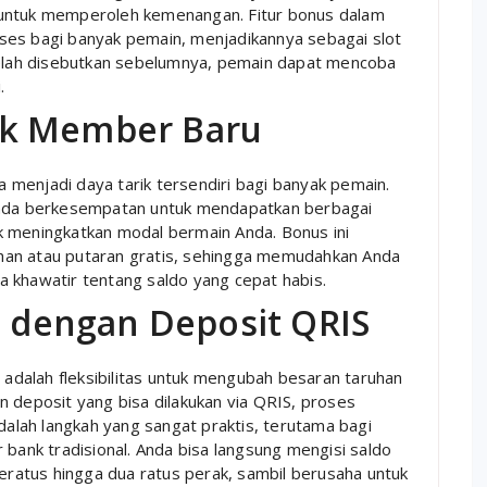
 untuk memperoleh kemenangan. Fitur bonus dalam
sukses bagi banyak pemain, menjadikannya sebagai slot
 telah disebutkan sebelumnya, pemain dapat mencoba
.
uk Member Baru
menjadi daya tarik tersendiri bagi banyak pemain.
 Anda berkesempatan untuk mendapatkan berbagai
k meningkatkan modal bermain Anda. Bonus ini
han atau putaran gratis, sehingga memudahkan Anda
 khawatir tentang saldo yang cepat habis.
n dengan Deposit QRIS
e adalah fleksibilitas untuk mengubah besaran taruhan
n deposit yang bisa dilakukan via QRIS, proses
adalah langkah yang sangat praktis, terutama bagi
 bank tradisional. Anda bisa langsung mengisi saldo
seratus hingga dua ratus perak, sambil berusaha untuk