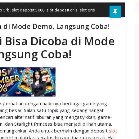
o 5rb
,
slot deposit 5000
,
slot deposit qris
,
slot qris
oba di Mode Demo, Langsung Coba!
ni Bisa Dicoba di Mode
ngsung Coba!
ik perhatian dengan hadirnya berbagai game yang
ng besar. Salah satu topik yang sedang hangat
mencari alternatif hiburan yang mengasyikkan, game-
 dan Starlight Princess bisa menjadi pilihan utama.
 memungkinkan Anda untuk bermain dengan deposit
slot
n bet mulai dari seratus hingga dua ratus perak. Hal