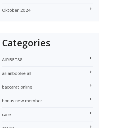
Oktober 2024
Categories
AIRBET88
asianbookie all
baccarat online
bonus new member
care