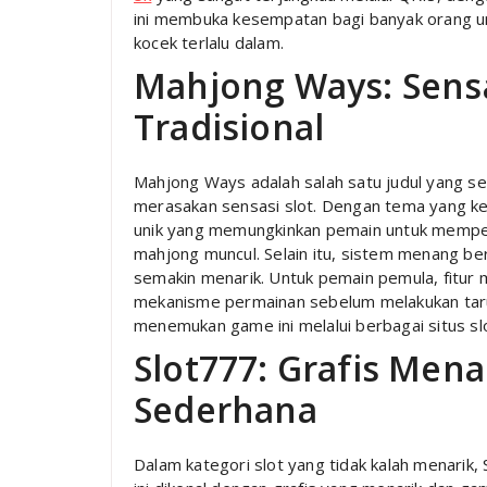
ini membuka kesempatan bagi banyak orang u
kocek terlalu dalam.
Mahjong Ways: Sens
Tradisional
Mahjong Ways adalah salah satu judul yang se
merasakan sensasi slot. Dengan tema yang ke
unik yang memungkinkan pemain untuk memper
mahjong muncul. Selain itu, sistem menang 
semakin menarik. Untuk pemain pemula, fit
mekanisme permainan sebelum melakukan tar
menemukan game ini melalui berbagai situs sl
Slot777: Grafis Men
Sederhana
Dalam kategori slot yang tidak kalah menarik