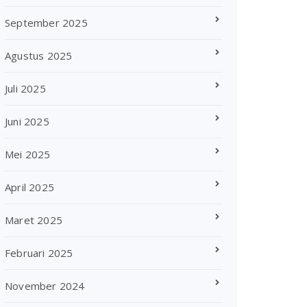
September 2025
Agustus 2025
Juli 2025
Juni 2025
Mei 2025
April 2025
Maret 2025
Februari 2025
November 2024