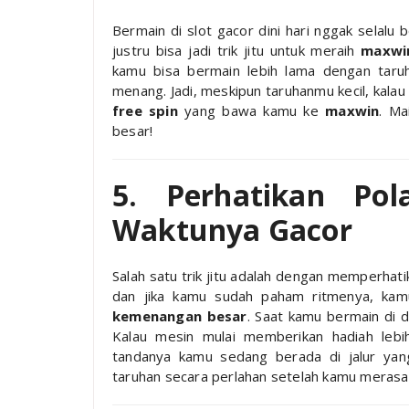
Bermain di slot gacor dini hari nggak selalu 
justru bisa jadi trik jitu untuk meraih
maxwi
kamu bisa bermain lebih lama dengan taru
menang. Jadi, meskipun taruhanmu kecil, kalau 
free spin
yang bawa kamu ke
maxwin
. Ma
besar!
5. Perhatikan Po
Waktunya Gacor
Salah satu trik jitu adalah dengan memperhat
dan jika kamu sudah paham ritmenya, kam
kemenangan besar
. Saat kamu bermain di d
Kalau mesin mulai memberikan hadiah lebi
tandanya kamu sedang berada di jalur yang
taruhan secara perlahan setelah kamu meras