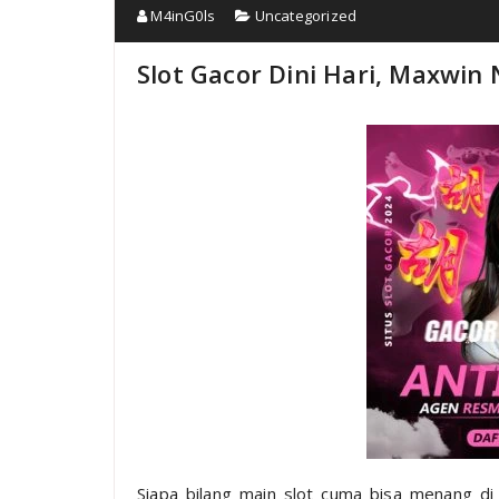
M4inG0ls
Uncategorized
Slot Gacor Dini Hari, Maxwin
Siapa bilang main slot cuma bisa menang di