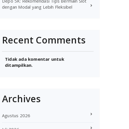
Depo 5K: Rekomendasi Tips Bermain Slot
dengan Modal yang Lebih Fleksibel
Recent Comments
Tidak ada komentar untuk
ditampilkan.
Archives
Agustus 2026