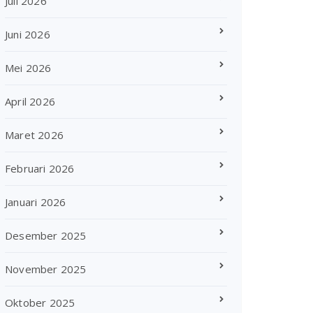
Juli 2026
Juni 2026
Mei 2026
April 2026
Maret 2026
Februari 2026
Januari 2026
Desember 2025
November 2025
Oktober 2025