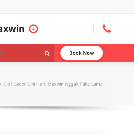
axwin
Book Now
/
Slot Gacor Dini Hari, Maxwin Nggak Pake Lama!