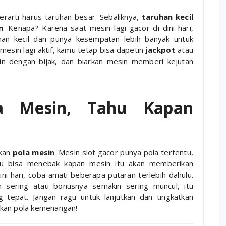
berarti harus taruhan besar. Sebaliknya,
taruhan kecil
n
. Kenapa? Karena saat mesin lagi gacor di dini hari,
han kecil dan punya kesempatan lebih banyak untuk
mesin lagi aktif, kamu tetap bisa dapetin
jackpot
atau
in dengan bijak, dan biarkan mesin memberi kejutan
la Mesin, Tahu Kapan
ikan
pola mesin
. Mesin slot gacor punya pola tertentu,
u bisa menebak kapan mesin itu akan memberikan
ini hari, coba amati beberapa putaran terlebih dahulu.
h sering atau bonusnya semakin sering muncul, itu
 tepat. Jangan ragu untuk lanjutkan dan tingkatkan
akan pola kemenangan!