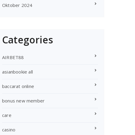
Oktober 2024
Categories
AIRBET88
asianbookie all
baccarat online
bonus new member
care
casino