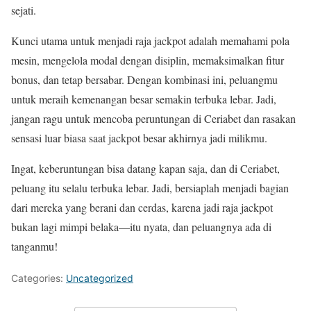
sejati.
Kunci utama untuk menjadi raja jackpot adalah memahami pola
mesin, mengelola modal dengan disiplin, memaksimalkan fitur
bonus, dan tetap bersabar. Dengan kombinasi ini, peluangmu
untuk meraih kemenangan besar semakin terbuka lebar. Jadi,
jangan ragu untuk mencoba peruntungan di Ceriabet dan rasakan
sensasi luar biasa saat jackpot besar akhirnya jadi milikmu.
Ingat, keberuntungan bisa datang kapan saja, dan di Ceriabet,
peluang itu selalu terbuka lebar. Jadi, bersiaplah menjadi bagian
dari mereka yang berani dan cerdas, karena jadi raja jackpot
bukan lagi mimpi belaka—itu nyata, dan peluangnya ada di
tanganmu!
Categories:
Uncategorized