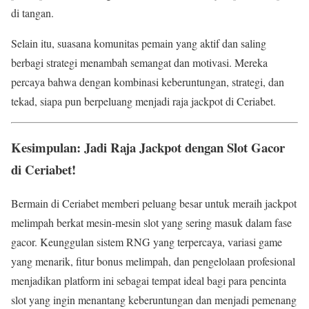
di tangan.
Selain itu, suasana komunitas pemain yang aktif dan saling
berbagi strategi menambah semangat dan motivasi. Mereka
percaya bahwa dengan kombinasi keberuntungan, strategi, dan
tekad, siapa pun berpeluang menjadi raja jackpot di Ceriabet.
Kesimpulan: Jadi Raja Jackpot dengan Slot Gacor
di Ceriabet!
Bermain di Ceriabet memberi peluang besar untuk meraih jackpot
melimpah berkat mesin-mesin slot yang sering masuk dalam fase
gacor. Keunggulan sistem RNG yang terpercaya, variasi game
yang menarik, fitur bonus melimpah, dan pengelolaan profesional
menjadikan platform ini sebagai tempat ideal bagi para pencinta
slot yang ingin menantang keberuntungan dan menjadi pemenang