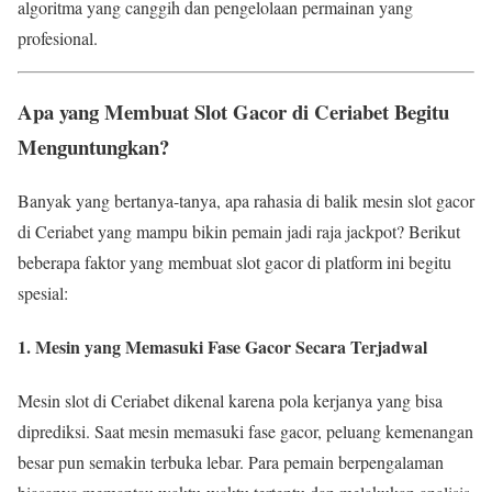
algoritma yang canggih dan pengelolaan permainan yang
profesional.
Apa yang Membuat Slot Gacor di Ceriabet Begitu
Menguntungkan?
Banyak yang bertanya-tanya, apa rahasia di balik mesin slot gacor
di Ceriabet yang mampu bikin pemain jadi raja jackpot? Berikut
beberapa faktor yang membuat slot gacor di platform ini begitu
spesial:
1. Mesin yang Memasuki Fase Gacor Secara Terjadwal
Mesin slot di Ceriabet dikenal karena pola kerjanya yang bisa
diprediksi. Saat mesin memasuki fase gacor, peluang kemenangan
besar pun semakin terbuka lebar. Para pemain berpengalaman