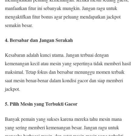
manfaatkan fitur ini sebanyak mungkin. Jangan ragu untuk
mengaktifkan fitur bonus agar peluang mendapatkan jackpot
semakin besar.
4. Bersabar dan Jangan Serakah
Kesabaran adalah kunci utama. Jangan terbuai dengan
kemenangan kecil atau mesin yang sepertinya tidak memberi hasil
maksimal. Tetap fokus dan bersabar menunggu momen terbaik
saat mesin benar-benar dalam kondisi gacor dan siap memberi
jackpot.
5. Pilih Mesin yang Terbukti Gacor
Banyak pemain yang sukses karena mereka tahu mesin mana
yang sering memberi kemenangan besar. Jangan ragu untuk
mencoba berbagai mesin, dan catat mesin-mesin yang terbukti