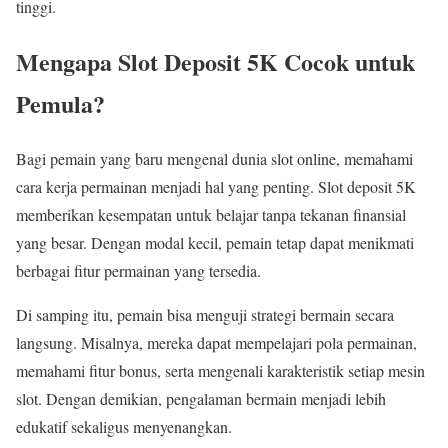
tinggi.
Mengapa Slot Deposit 5K Cocok untuk
Pemula?
Bagi pemain yang baru mengenal dunia slot online, memahami
cara kerja permainan menjadi hal yang penting. Slot deposit 5K
memberikan kesempatan untuk belajar tanpa tekanan finansial
yang besar. Dengan modal kecil, pemain tetap dapat menikmati
berbagai fitur permainan yang tersedia.
Di samping itu, pemain bisa menguji strategi bermain secara
langsung. Misalnya, mereka dapat mempelajari pola permainan,
memahami fitur bonus, serta mengenali karakteristik setiap mesin
slot. Dengan demikian, pengalaman bermain menjadi lebih
edukatif sekaligus menyenangkan.