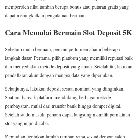
memperoleh nilai tambah berupa bonus atau putaran gratis yang
dapat meningkatkan pengalaman bermain.
Cara Memulai Bermain Slot Deposit 5K
Sebelum mulai bermain, pemain perlu memahami beberapa
langkah dasar. Pertama, pilih platform yang memiliki reputasi baik
dan menyediakan metode deposit yang aman. Setelah itu, lakukan
pendaftaran akun dengan mengisi data yang diperlukan.
Selanjutnya, lakukan deposit sesuai nominal yang diinginkan.
Saat ini, banyak platform mendukung berbagai metode
pembayaran, mulai dari transfer bank hingga dompet digital.
Setelah saldo masuk, pemain dapat langsung memilih permainan
slot yang ingin dicoba.
Kemudian, tentukan jumlah taruhan yang sesuai dengan saldo