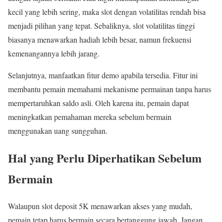
kecil yang lebih sering, maka slot dengan volatilitas rendah bisa
menjadi pilihan yang tepat. Sebaliknya, slot volatilitas tinggi
biasanya menawarkan hadiah lebih besar, namun frekuensi
kemenangannya lebih jarang.
Selanjutnya, manfaatkan fitur demo apabila tersedia. Fitur ini
membantu pemain memahami mekanisme permainan tanpa harus
mempertaruhkan saldo asli. Oleh karena itu, pemain dapat
meningkatkan pemahaman mereka sebelum bermain
menggunakan uang sungguhan.
Hal yang Perlu Diperhatikan Sebelum
Bermain
Walaupun slot deposit 5K menawarkan akses yang mudah,
pemain tetap harus bermain secara bertanggung jawab. Jangan