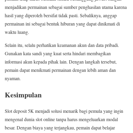
menjadikan permainan sebagai sumber penghasilan utama karena
hasil yang diperoleh bersifat tidak pasti. Sebaliknya, anggap
permainan ini sebagai bentuk hiburan yang dapat dinikmati di
waktu luang.
Selain itu, selalu perhatikan keamanan akun dan data pribadi.
Gunakan kata sandi yang kuat serta hindari membagikan
informasi akun kepada pihak lain. Dengan langkah tersebut,
pemain dapat menikmati permainan dengan lebih aman dan
nyaman.
Kesimpulan
Slot deposit 5K menjadi solusi menarik bagi pemula yang ingin
mengenal dunia slot online tanpa harus mengeluarkan modal
besar. Dengan biaya yang terjangkau, pemain dapat belajar