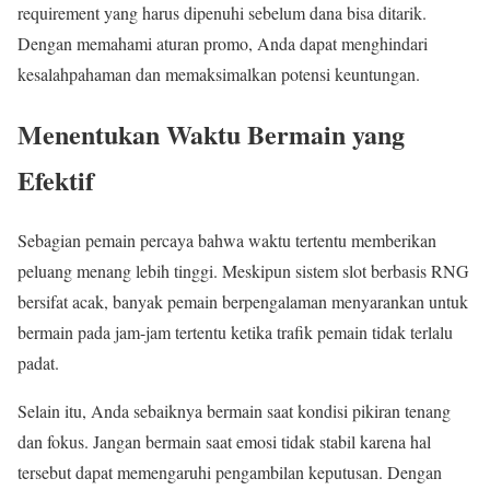
requirement yang harus dipenuhi sebelum dana bisa ditarik.
Dengan memahami aturan promo, Anda dapat menghindari
kesalahpahaman dan memaksimalkan potensi keuntungan.
Menentukan Waktu Bermain yang
Efektif
Sebagian pemain percaya bahwa waktu tertentu memberikan
peluang menang lebih tinggi. Meskipun sistem slot berbasis RNG
bersifat acak, banyak pemain berpengalaman menyarankan untuk
bermain pada jam-jam tertentu ketika trafik pemain tidak terlalu
padat.
Selain itu, Anda sebaiknya bermain saat kondisi pikiran tenang
dan fokus. Jangan bermain saat emosi tidak stabil karena hal
tersebut dapat memengaruhi pengambilan keputusan. Dengan