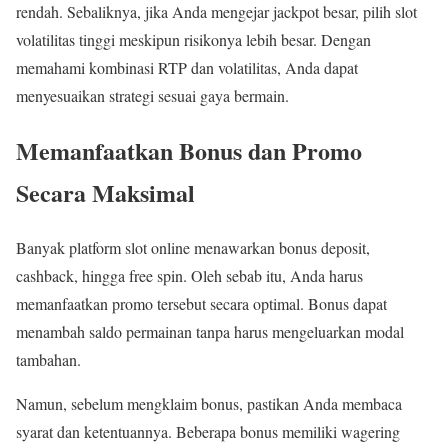
rendah. Sebaliknya, jika Anda mengejar jackpot besar, pilih slot
volatilitas tinggi meskipun risikonya lebih besar. Dengan
memahami kombinasi RTP dan volatilitas, Anda dapat
menyesuaikan strategi sesuai gaya bermain.
Memanfaatkan Bonus dan Promo
Secara Maksimal
Banyak platform slot online menawarkan bonus deposit,
cashback, hingga free spin. Oleh sebab itu, Anda harus
memanfaatkan promo tersebut secara optimal. Bonus dapat
menambah saldo permainan tanpa harus mengeluarkan modal
tambahan.
Namun, sebelum mengklaim bonus, pastikan Anda membaca
syarat dan ketentuannya. Beberapa bonus memiliki wagering