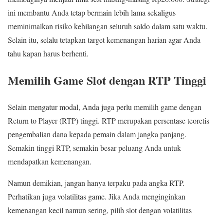
ini membantu Anda tetap bermain lebih lama sekaligus
meminimalkan risiko kehilangan seluruh saldo dalam satu waktu.
Selain itu, selalu tetapkan target kemenangan harian agar Anda
tahu kapan harus berhenti.
Memilih Game Slot dengan RTP Tinggi
Selain mengatur modal, Anda juga perlu memilih game dengan
Return to Player (RTP) tinggi. RTP merupakan persentase teoretis
pengembalian dana kepada pemain dalam jangka panjang.
Semakin tinggi RTP, semakin besar peluang Anda untuk
mendapatkan kemenangan.
Namun demikian, jangan hanya terpaku pada angka RTP.
Perhatikan juga volatilitas game. Jika Anda menginginkan
kemenangan kecil namun sering, pilih slot dengan volatilitas